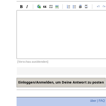
[Vorschau ausblenden]
über
|
FAQ