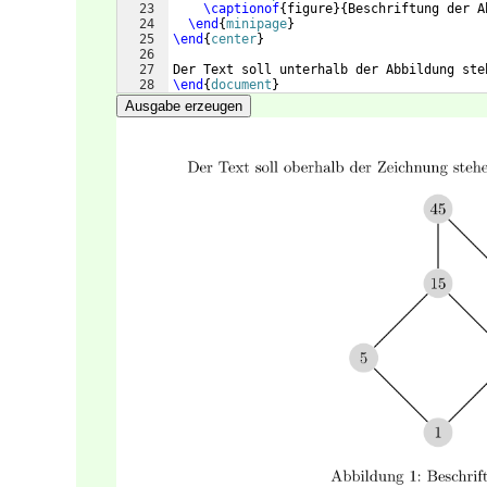
23
\captionof
{
figure
}
{
Beschriftung der A
24
\end
{
minipage
}
25
\end
{
center
}
26
27
Der Text soll unterhalb der Abbildung ste
28
\end
{
document
}
Ausgabe erzeugen