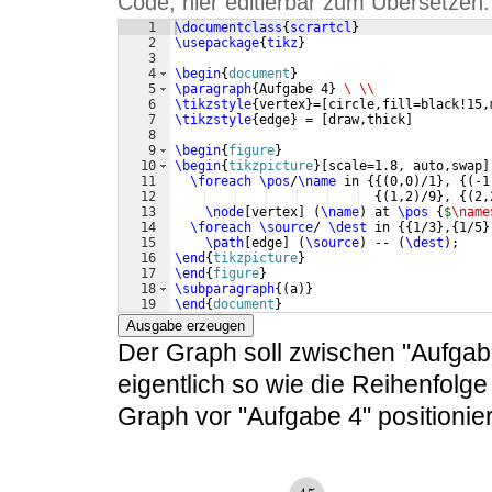
Code, hier editierbar zum Übersetzen:
1
\documentclass
{
scrartcl
}
2
\usepackage
{
tikz
}
3
4
\begin
{
document
}
5
\paragraph
{
Aufgabe 4
}
\ \\
6
\tikzstyle
{
vertex
}
=
[
circle,fill=black!15,
7
\tikzstyle
{
edge
}
 = 
[
draw,thick
]
8
9
\begin
{
figure
}
10
\begin
{
tikzpicture
}
[
scale=1.8, auto,swap
]
11
\foreach
\pos
/
\name
 in 
{{(
0,0
)
/1
}
, 
{(
-1
12
{(
1,2
)
/9
}
, 
{(
2,
13
\node
[
vertex
]
(
\name
)
 at 
\pos
{
$
\name
14
\foreach
\source
/ 
\dest
 in 
{{
1/3
}
,
{
1/5
}
15
\path
[
edge
]
(
\source
)
 -- 
(
\dest
)
;
16
\end
{
tikzpicture
}
17
\end
{
figure
}
18
\subparagraph
{(
a
)}
19
\end
{
document
}
Ausgabe erzeugen
Der Graph soll zwischen "Aufgabe
eigentlich so wie die Reihenfolge
Graph vor "Aufgabe 4" positionier