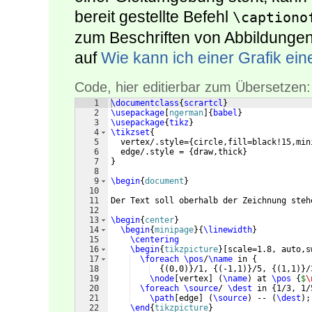
bereit gestellte Befehl
\captiono
zum Beschriften von Abbildungen 
auf
Wie kann ich einer Grafik ein
Code, hier editierbar zum Übersetzen:
1
\documentclass
{
scrartcl
}
2
\usepackage
[
ngerman
]
{
babel
}
3
\usepackage
{
tikz
}
4
\tikzset
{
5
  vertex/.style=
{
circle,fill=black!15,min
6
  edge/.style = 
{
draw,thick
}
7
}
8
9
\begin
{
document
}
10
11
Der Text soll oberhalb der Zeichnung steh
12
13
\begin
{
center
}
14
\begin
{
minipage
}
{
\linewidth
}
15
\centering
16
\begin
{
tikzpicture
}
[
scale=1.8, auto,s
17
\foreach
\pos
/
\name
 in 
{
18
{(
0,0
)}
/1, 
{(
-1,1
)}
/5, 
{(
1,1
)}
/
19
\node
[
vertex
]
(
\name
)
 at 
\pos
{
$
\
20
\foreach
\source
/ 
\dest
 in 
{
1/3, 1/
21
\path
[
edge
]
(
\source
)
 -- 
(
\dest
)
;
22
\end
{
tikzpicture
}