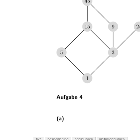
tikz
positionierung
abbildungen
gleitumgebungen