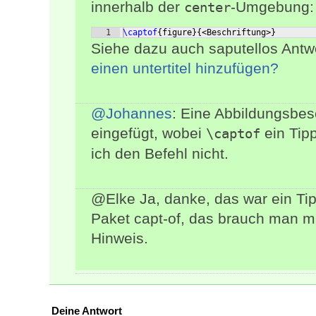
innerhalb der
-Umgebung:
center
1
\captof
{
figure
}
{
<Beschriftung>
}
Siehe dazu auch saputellos Antw
einen untertitel hinzufügen?
@Johannes
: Eine Abbildungsbesc
eingefügt, wobei
ein Tip
\captof
ich den Befehl nicht.
@Elke Ja, danke, das war ein Tip
Paket capt-of, das brauch man mi
Hinweis.
Deine Antwort