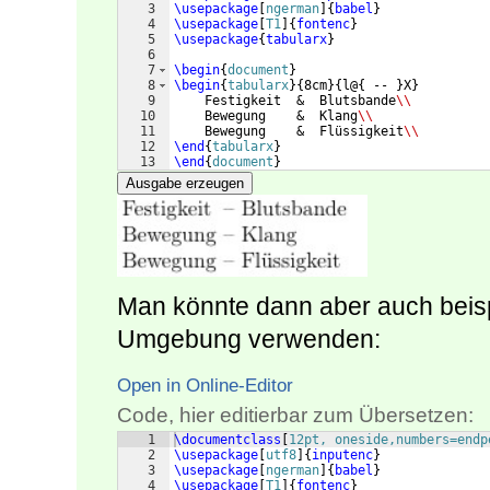
3
\usepackage
[
ngerman
]
{
babel
}
4
\usepackage
[
T1
]
{
fontenc
}
5
\usepackage
{
tabularx
}
6
7
\begin
{
document
}
8
\begin
{
tabularx
}
{
8cm
}
{
l@
{
 -- 
}
X
}
9
    Festigkeit  &  Blutsbande
\\
10
    Bewegung    &  Klang
\\
11
    Bewegung    &  Flüssigkeit
\\
12
\end
{
tabularx
}
13
\end
{
document
}
Ausgabe erzeugen
Man könnte dann aber auch beis
Umgebung verwenden:
Open in Online-Editor
Code, hier editierbar zum Übersetzen:
1
\documentclass
[
12pt, oneside,numbers=endp
2
\usepackage
[
utf8
]
{
inputenc
}
3
\usepackage
[
ngerman
]
{
babel
}
4
\usepackage
[
T1
]
{
fontenc
}