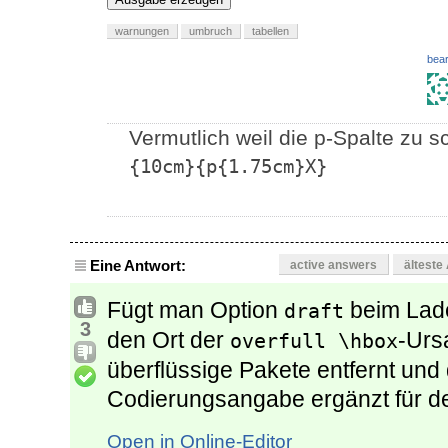
warnungen
umbruch
tabellen
bear
Vermutlich weil die p-Spalte zu s
{10cm}{p{1.75cm}X}
Eine Antwort:
active answers
älteste
Fügt man Option
beim Lade
draft
3
den Ort der
-Urs
overfull \hbox
überflüssige Pakete entfernt und 
Codierungsangabe ergänzt für de
Open in Online-Editor