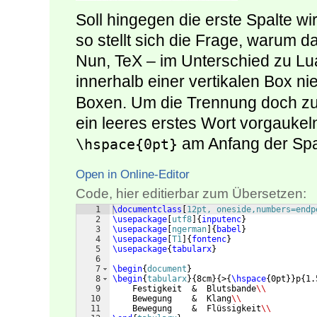
Soll hingegen die erste Spalte wir
so stellt sich die Frage, warum da
Nun, TeX – im Unterschied zu Lu
innerhalb einer vertikalen Box ni
Boxen. Um die Trennung doch zu
ein leeres erstes Wort vorgaukel
am Anfang der Spa
\hspace{0pt}
Open in Online-Editor
Code, hier editierbar zum Übersetzen:
1
\documentclass
[
12pt, oneside,numbers=endp
2
\usepackage
[
utf8
]
{
inputenc
}
3
\usepackage
[
ngerman
]
{
babel
}
4
\usepackage
[
T1
]
{
fontenc
}
5
\usepackage
{
tabularx
}
6
7
\begin
{
document
}
8
\begin
{
tabularx
}
{
8cm
}
{
>
{
\hspace
{
0pt
}}
p
{
1.
9
    Festigkeit  &  Blutsbande
\\
10
    Bewegung    &  Klang
\\
11
    Bewegung    &  Flüssigkeit
\\