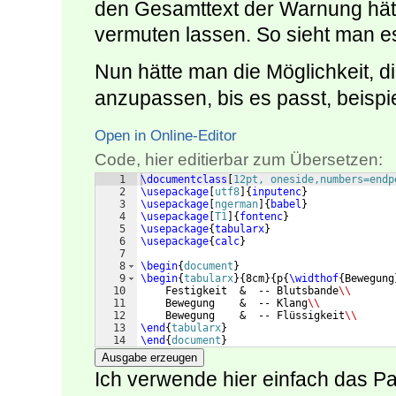
den Gesamttext der Warnung hätte
vermuten lassen. So sieht man es
Nun hätte man die Möglichkeit, di
anzupassen, bis es passt, beispi
Open in Online-Editor
Code, hier editierbar zum Übersetzen:
1
\documentclass
[
12pt, oneside,numbers=endp
2
\usepackage
[
utf8
]
{
inputenc
}
3
\usepackage
[
ngerman
]
{
babel
}
4
\usepackage
[
T1
]
{
fontenc
}
5
\usepackage
{
tabularx
}
6
\usepackage
{
calc
}
7
8
\begin
{
document
}
9
\begin
{
tabularx
}
{
8cm
}
{
p
{
\widthof
{
Bewegung
10
    Festigkeit  &  -- Blutsbande
\\
11
    Bewegung    &  -- Klang
\\
12
    Bewegung    &  -- Flüssigkeit
\\
13
\end
{
tabularx
}
14
\end
{
document
}
Ausgabe erzeugen
Ich verwende hier einfach das P