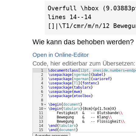
Overfull \hbox (9.03883p
lines 14--14

[]|\T1/cmr/m/n/12 Bewegu
Wie kann das behoben werden?
Open in Online-Editor
Code, hier editierbar zum Übersetzen:
1
\documentclass
[
12pt, oneside,numbers=endp
2
\usepackage
[
ngerman
]
{
babel
}
3
\usepackage
[
ngerman
]
{
varioref
}
4
\usepackage
[
T1
]
{
fontenc
}
5
\usepackage
{
tabularx
}
6
\usepackage
{
mwe
}
7
\usepackage
{
etoolbox
}
8
9
\begin
{
document
}
10
\begin
{
tabularx
}
{
8cm
}
{
p
{
1.5cm
}
X
}
11
    Festigkeit  &   -- Blutsbande
\\
12
    Bewegung    &   -- Klang
\\
13
    Bewegung    &   -- Flüssigkeit
\\
14
\end
{
tabularx
}
15
\end
{
document
}
Ausgabe erzeugen