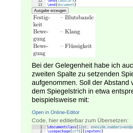
12
\end
{
tabularx
}
13
\end
{
document
}
Ausgabe erzeugen
Bei der Gelegenheit habe ich au
zweiten Spalte zu setzenden Spie
aufgenommen. Soll der Abstand 
dem Spiegelstrich in etwa entspr
beispielsweise mit:
Open in Online-Editor
Code, hier editierbar zum Übersetzen:
1
\documentclass
[
12pt, oneside,numbers=endp
2
\usepackage
[
utf8
]
{
inputenc
}