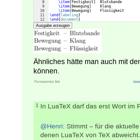
8
\item
[
Festigkeit
]
  Blutsbande
9
\item
[
Bewegung
]
    Klang
10
\item
[
Bewegung
]
    Flüssigkeit
11
\end
{
labeling
}
12
\end
{
document
}
Ausgabe erzeugen
Ähnliches hätte man auch mit d
können.
Permanenter link
bear
In LuaTeX darf das erst Wort im 
1
@Henri
: Stimmt – für die aktuelle
denen LuaTeX von TeX abweicht.