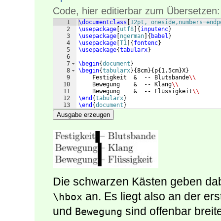
Code, hier editierbar zum Übersetzen:
1
\documentclass
[
12pt, oneside,numbers=endp
2
\usepackage
[
utf8
]
{
inputenc
}
3
\usepackage
[
ngerman
]
{
babel
}
4
\usepackage
[
T1
]
{
fontenc
}
5
\usepackage
{
tabularx
}
6
7
\begin
{
document
}
8
\begin
{
tabularx
}
{
8cm
}
{
p
{
1.5cm
}
X
}
9
    Festigkeit  &  -- Blutsbande
\\
10
    Bewegung    &  -- Klang
\\
11
    Bewegung    &  -- Flüssigkeit
\\
12
\end
{
tabularx
}
13
\end
{
document
}
Ausgabe erzeugen
Die schwarzen Kästen geben dabe
an. Es liegt also an der er
\hbox
und
sind offenbar breite
Bewegung