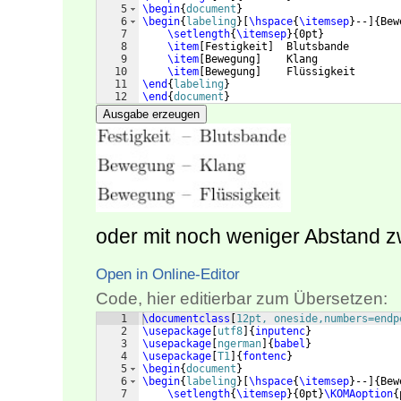
5
\begin
{
document
}
6
\begin
{
labeling
}
[
\hspace
{
\itemsep
}
--
]
{
Bew
7
\setlength
{
\itemsep
}
{
0pt
}
8
\item
[
Festigkeit
]
  Blutsbande
9
\item
[
Bewegung
]
    Klang
10
\item
[
Bewegung
]
    Flüssigkeit
11
\end
{
labeling
}
12
\end
{
document
}
Ausgabe erzeugen
oder mit noch weniger Abstand z
Open in Online-Editor
Code, hier editierbar zum Übersetzen:
1
\documentclass
[
12pt, oneside,numbers=endp
2
\usepackage
[
utf8
]
{
inputenc
}
3
\usepackage
[
ngerman
]
{
babel
}
4
\usepackage
[
T1
]
{
fontenc
}
5
\begin
{
document
}
6
\begin
{
labeling
}
[
\hspace
{
\itemsep
}
--
]
{
Bew
7
\setlength
{
\itemsep
}
{
0pt
}
\KOMAoption
{