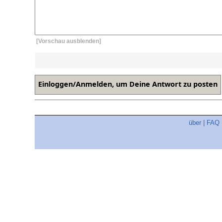
[Vorschau ausblenden]
über
|
FAQ