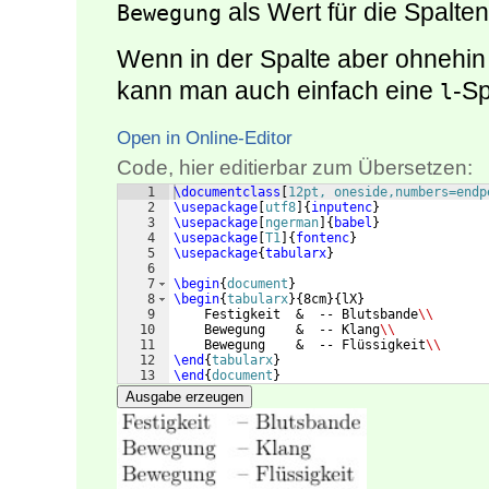
als Wert für die Spalte
Bewegung
Wenn in der Spalte aber ohnehin
kann man auch einfach eine
-S
l
Open in Online-Editor
Code, hier editierbar zum Übersetzen:
1
\documentclass
[
12pt, oneside,numbers=endp
2
\usepackage
[
utf8
]
{
inputenc
}
3
\usepackage
[
ngerman
]
{
babel
}
4
\usepackage
[
T1
]
{
fontenc
}
5
\usepackage
{
tabularx
}
6
7
\begin
{
document
}
8
\begin
{
tabularx
}
{
8cm
}
{
lX
}
9
    Festigkeit  &  -- Blutsbande
\\
10
    Bewegung    &  -- Klang
\\
11
    Bewegung    &  -- Flüssigkeit
\\
12
\end
{
tabularx
}
13
\end
{
document
}
Ausgabe erzeugen