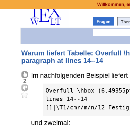
Willkommen, er
Fragen
The
Warum liefert Tabelle: Overfull \
paragraph at lines 14--14
Im nachfolgenden Beispiel liefert
2
Overfull \hbox (6.49355p
lines 14--14

[]|\T1/cmr/m/n/12 Festig
und zweimal: