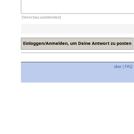
[Vorschau ausblenden]
über
|
FAQ