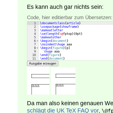
Es kann auch gar nichts sein:
Code, hier editierbar zum Übersetzen:
1
\documentclass
{
article
}
2
\usepackage
{
showframe
}
3
\makeatletter
4
\setlength
{
\@
fptop
}
{
0pt
}
5
\makeatother
6
\begin
{
document
}
7
\noindent\huge
 aaa
8
\begin
{
figure
}
[
p
]
9
\huge
 aaa
10
\end
{
figure
}
11
\end
{
document
}
Ausgabe erzeugen
Da man also keinen genauen Wert
schlägt die UK TeX FAQ vor
,
\@f