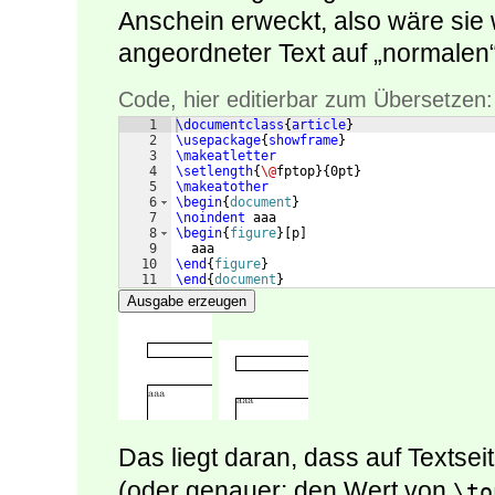
Anschein erweckt, also wäre sie
angeordneter Text auf „normalen“
Code, hier editierbar zum Übersetzen:
1
\documentclass
{
article
}
2
\usepackage
{
showframe
}
3
\makeatletter
4
\setlength
{
\@
fptop
}
{
0pt
}
5
\makeatother
6
\begin
{
document
}
7
\noindent
 aaa
8
\begin
{
figure
}
[
p
]
9
  aaa
10
\end
{
figure
}
11
\end
{
document
}
Ausgabe erzeugen
Das liegt daran, dass auf Textse
(oder genauer: den Wert von
\to