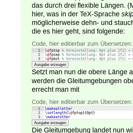
das durch drei flexible Längen. (
hier, was in der TeX-Sprache
ski
möglicherweise dehn- und stauch
die es hier geht, sind folgende:
Code, hier editierbar zum Übersetzen:
1
\@
fptop 
% Voreinstellung: 0pt plus 1fil = 
2
\@
fpsep 
% Voreinstellung: 8pt plus 2fil = 
3
\@
fpbot 
% Voreinstellung: 0pt plus 1fil = 
Ausgabe erzeugen
Setzt man nun die obere Länge 
werden die Gleitumgebungen obe
errecht man mit
Code, hier editierbar zum Übersetzen:
1
\makeatletter
2
\setlength
{
\@
fptop
}
{
0pt
}
3
\makeatother
Ausgabe erzeugen
Die Gleitumgebung landet nun wi