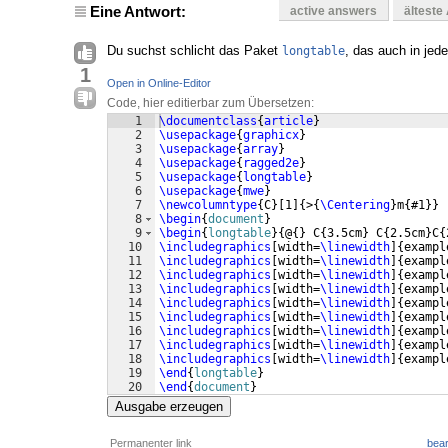
Eine Antwort:
active answers
älteste
Du suchst schlicht das Paket
, das auch in jed
longtable
1
Open in Online-Editor
Code, hier editierbar zum Übersetzen:
1
\documentclass
{
article
}
2
\usepackage
{
graphicx
}
3
\usepackage
{
array
}
4
\usepackage
{
ragged2e
}
5
\usepackage
{
longtable
}
6
\usepackage
{
mwe
}
7
\newcolumntype
{
C
}
[
1
]
{
>
{
\Centering
}
m
{
#1
}}
8
\begin
{
document
}
9
\begin
{
longtable
}
{
@
{
}
 C
{
3.5cm
}
 C
{
2.5cm
}
C
{
10
\includegraphics
[
width=
\linewidth
]
{
exampl
11
\includegraphics
[
width=
\linewidth
]
{
exampl
12
\includegraphics
[
width=
\linewidth
]
{
exampl
13
\includegraphics
[
width=
\linewidth
]
{
exampl
14
\includegraphics
[
width=
\linewidth
]
{
exampl
15
\includegraphics
[
width=
\linewidth
]
{
exampl
16
\includegraphics
[
width=
\linewidth
]
{
exampl
17
\includegraphics
[
width=
\linewidth
]
{
exampl
18
\includegraphics
[
width=
\linewidth
]
{
exampl
19
\end
{
longtable
}
20
\end
{
document
}
Ausgabe erzeugen
Permanenter link
bear