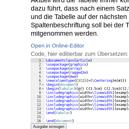
dazu führt, dass nach einem Satz 
und die Tabelle auf der nächsten 
Spaltenbeschriftung soll bei der T
mitgenommen werden.
Open in Online-Editor
Code, hier editierbar zum Übersetzen:
1
\documentclass
{
article
}
2
\usepackage
{
graphicx
}
3
\usepackage
{
array
}
4
\usepackage
{
ragged2e
}
5
\usepackage
{
mwe
}
6
\newcolumntype
{
C
}
[
1
]
{
>
{
\Centering
}
m
{
#1
}}
7
\begin
{
document
}
8
\begin
{
tabular
}
{
@
{
}
 C
{
3.5cm
}
 C
{
2.5cm
}
C
{
2.
9
\includegraphics
[
width=
\linewidth
]
{
exampl
10
\includegraphics
[
width=
\linewidth
]
{
exampl
11
\includegraphics
[
width=
\linewidth
]
{
exampl
12
\includegraphics
[
width=
\linewidth
]
{
exampl
13
\includegraphics
[
width=
\linewidth
]
{
exampl
14
\end
{
tabular
}
15
16
\end
{
document
}
Ausgabe erzeugen