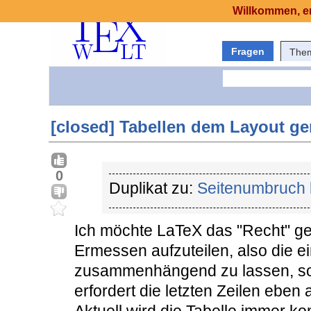
Willkommen, er
Fragen
The
[closed] Tabellen dem Layout ge
0
Duplikat zu:
Seitenumbruch 
Ich möchte LaTeX das "Recht" ge
Ermessen aufzuteilen, also die e
zusammenhängend zu lassen, so
erfordert die letzten Zeilen eben 
Aktuell wird die Tabelle immer ko