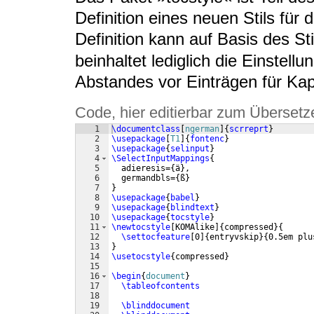
Definition eines neuen Stils für 
Definition kann auf Basis des St
beinhaltet lediglich die Einstell
Abstandes vor Einträgen für Kapi
Code, hier editierbar zum Übersetz
1
\documentclass
[
ngerman
]
{
scrreprt
}
2
\usepackage
[
T1
]
{
fontenc
}
3
\usepackage
{
selinput
}
4
\SelectInputMappings
{
5
  adieresis=
{
ä
}
,
6
  germandbls=
{
ß
}
7
}
8
\usepackage
{
babel
}
9
\usepackage
{
blindtext
}
10
\usepackage
{
tocstyle
}
11
\newtocstyle
[
KOMAlike
]
{
compressed
}
{
12
\settocfeature
[
0
]
{
entryvskip
}
{
0.5em plu
13
}
14
\usetocstyle
{
compressed
}
15
16
\begin
{
document
}
17
\tableofcontents
18
19
\blinddocument