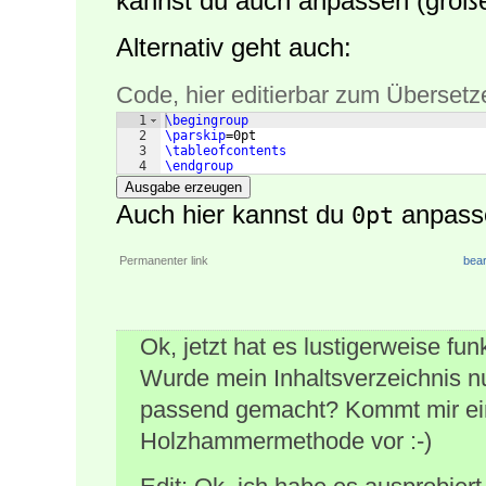
kannst du auch anpassen (größer
Alternativ geht auch:
Code, hier editierbar zum Übersetz
1
\begingroup
2
\parskip
=0pt
3
\tableofcontents
4
\endgroup
Ausgabe erzeugen
Auch hier kannst du
anpass
0pt
Permanenter link
bear
Ok, jetzt hat es lustigerweise fu
Wurde mein Inhaltsverzeichnis n
passend gemacht? Kommt mir ein
Holzhammermethode vor :-)