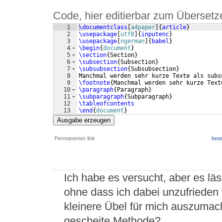
Code, hier editierbar zum Übersetz
1
\documentclass
[
a4paper
]
{
article
}
2
\usepackage
[
utf8
]
{
inputenc
}
3
\usepackage
[
ngerman
]
{
babel
}
4
\begin
{
document
}
5
\section
{
Section
}
6
\subsection
{
Subsection
}
7
\subsubsection
{
Subsubsection
}
8
Manchmal werden sehr kurze Texte als subs
9
\footnote
{
Manchmal werden sehr kurze Text
10
\paragraph
{
Paragraph
}
11
\subparagraph
{
Subparagraph
}
12
\tableofcontents
13
\end
{
document
}
Ausgabe erzeugen
Permanenter link
bear
Ich habe es versucht, aber es läs
ohne dass ich dabei unzufrieden
kleinere Übel für mich auszumac
gescheite Methode?