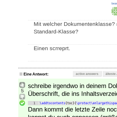
bear
Mit welcher Dokumentenklasse?
Standard-Klasse?
Einen scrreprt.
Eine Antwort:
active answers
älteste
schreibe irgendwo in deinem D
5
Überschrift, die ins Inhaltsverz
1
\addtocontents
{
toc
}
{
\protect\enlargethispa
Dann kommt die letzte Zeile noc