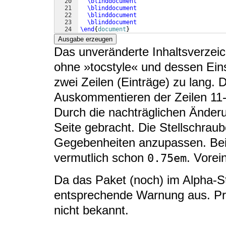
20
\blinddocument
21
\blinddocument
22
\blinddocument
23
\blinddocument
24
\end
{
document
}
Ausgabe erzeugen
Das unveränderte Inhaltsverzeic
ohne »tocstyle« und dessen Eins
zwei Zeilen (Einträge) zu lang. 
Auskommentieren der Zeilen 11-
Durch die nachträglichen Änderu
Seite gebracht. Die Stellschraube
Gegebenheiten anzupassen. Bei 
vermutlich schon
. Vorei
0.75em
Da das Paket (noch) im Alpha-St
entsprechende Warnung aus. Pro
nicht bekannt.