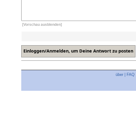
[Vorschau ausblenden]
über
|
FAQ