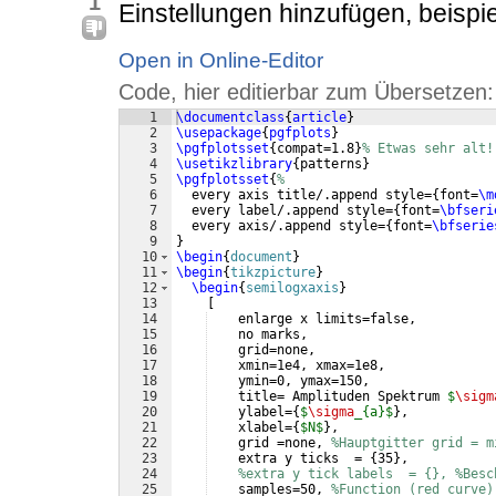
1
Einstellungen hinzufügen, beispi
Open in Online-Editor
Code, hier editierbar zum Übersetzen:
1
\documentclass
{
article
}
2
\usepackage
{
pgfplots
}
3
\pgfplotsset
{
compat=1.8
}
% Etwas sehr alt!
4
\usetikzlibrary
{
patterns
}
5
\pgfplotsset
{
%
6
  every axis title/.append style=
{
font=
\m
7
  every label/.append style=
{
font=
\bfseri
8
  every axis/.append style=
{
font=
\bfserie
9
}
10
\begin
{
document
}
11
\begin
{
tikzpicture
}
12
\begin
{
semilogxaxis
}
13
[
14
    enlarge x limits=false,
15
    no marks,
16
    grid=none,
17
    xmin=1e4, xmax=1e8,
18
    ymin=0, ymax=150,       
19
    title= Amplituden Spektrum 
$
\sigm
20
    ylabel=
{
$
\sigma
_{a}$
}
,
21
    xlabel=
{
$N$
}
,    
22
    grid =none, 
%Hauptgitter grid = m
23
    extra y ticks  = 
{
35
}
,
24
%extra y tick labels  = {}, %Besc
25
    samples=50, 
%Function (red curve)