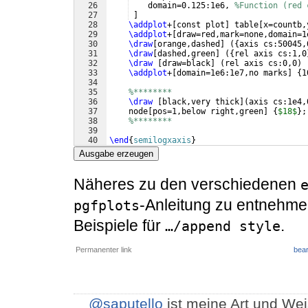
26
    domain=0.125:1e6, 
%Function (red 
27
]
28
\addplot
+
[
const plot
]
 table
[
x=countb,
29
\addplot
+
[
draw=red,mark=none,domain=1
30
\draw
[
orange,dashed
]
({
axis cs:50045,
31
\draw
[
dashed,green
]
({
rel axis cs:1,0
32
\draw
[
draw=black
]
(
rel axis cs:0,0
)
 
33
\addplot
+
[
domain=1e6:1e7,no marks
]
{
1
34
35
%********
36
\draw
[
black,very thick
]
(
axis cs:1e4,
37
    node
[
pos=1,below right,green
]
{
$18$
}
;
38
%********
39
40
\end
{
semilogxaxis
}
41
\end
{
tikzpicture
}
Ausgabe erzeugen
Näheres zu den verschiedenen
-Anleitung zu entnehmen
pgfplots
Beispiele für
.
…/append style
Permanenter link
bear
@saputello
ist meine Art und Wei