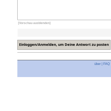
[Vorschau ausblenden]
über
|
FAQ