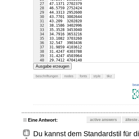
27
47.1371 2702379
28
46.5759 2752424
29
44.3313 2952600
30
43.7701 3002644
31
43.209  3202820
32
38.1586 3402996
33
35.3528 3453040
34
34.7916 3653216
35
33.1082 3703260
36
32.547  3903436
37
31.9859 4103612
38
31.4247 4303788
39
31.4247 4503964
40
29.7412 4704140
41
29.7412 4904316
Ausgabe erzeugen
beschriftungen
nodes
fonts
style
tikz
bear
Eine Antwort:
active answers
älteste
Du kannst dem Standardstil für d