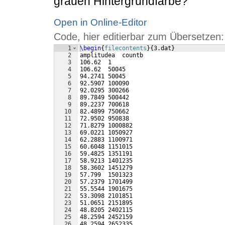
grauen Hintergrundfarbe?
Open in Online-Editor
Code, hier editierbar zum Übersetzen:
1
\begin
{
filecontents
}
{
3.dat
}
2
amplitudea  countb
3
106.62  1
4
106.62  50045
5
94.2741 50045
6
92.5907 100090
7
92.0295 300266
8
89.7849 500442
9
89.2237 700618
10
82.4899 750662
11
72.9502 950838
12
71.8279 1000882
13
69.0221 1050927
14
62.2883 1100971
15
60.6048 1151015
16
59.4825 1351191
17
58.9213 1401235
18
58.3602 1451279
19
57.799  1501323
20
57.2379 1701499
21
55.5544 1901675
22
53.3098 2101851
23
51.0651 2151895
24
48.8205 2402115
25
48.2594 2452159
26
48.2594 2652335