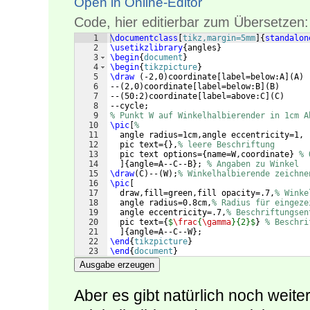
Open in Online-Editor
Code, hier editierbar zum Übersetzen:
1
\documentclass
[
tikz,margin=5mm
]
{
standalon
2
\usetikzlibrary
{
angles
}
3
\begin
{
document
}
4
\begin
{
tikzpicture
}
5
\draw
(
-2,0
)
coordinate
[
label=below:A
]
(
A
)
6
--
(
2,0
)
coordinate
[
label=below:B
]
(
B
)
7
--
(
50:2
)
coordinate
[
label=above:C
]
(
C
)
8
--cycle;
9
% Punkt W auf Winkelhalbierender in 1cm A
10
\pic
[
%
11
  angle radius=1cm,angle eccentricity=1,
12
  pic text=
{
}
,
% leere Beschriftung
13
  pic text options=
{
name=W,coordinate
}
% 
14
]
{
angle=A--C--B
}
; 
% Angaben zu Winkel
15
\draw
(
C
)
--
(
W
)
;
% Winkelhalbierende zeichne
16
\pic
[
17
  draw,fill=green,fill opacity=.7,
% Winke
18
  angle radius=0.8cm,
% Radius für eingeze
19
  angle eccentricity=.7,
% Beschriftungsen
20
  pic text=
{
$
\frac
{
\gamma
}{2}$
}
% Beschri
21
]
{
angle=A--C--W
}
;
22
\end
{
tikzpicture
}
23
\end
{
document
}
Ausgabe erzeugen
Aber es gibt natürlich noch weite