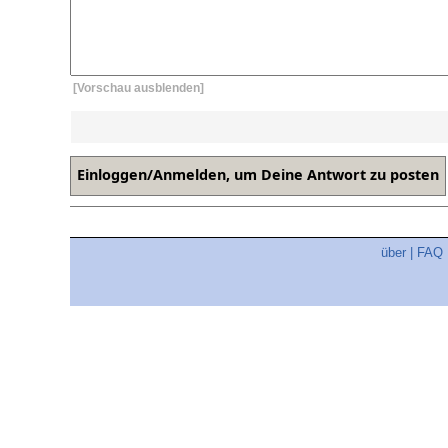
[Vorschau ausblenden]
über
|
FAQ