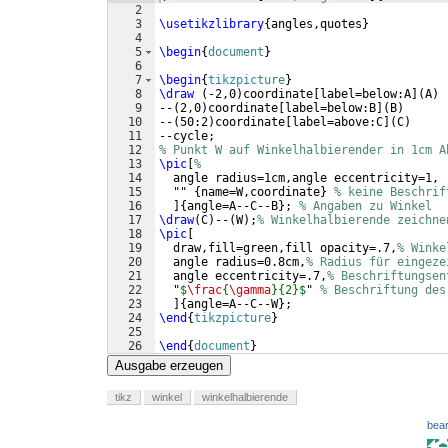
2
3
\usetikzlibrary
{
angles,quotes
}
4
5
\begin
{
document
}
6
7
\begin
{
tikzpicture
}
8
\draw
(
-2,0
)
coordinate
[
label=below:A
]
(
A
)
9
--
(
2,0
)
coordinate
[
label=below:B
]
(
B
)
10
--
(
50:2
)
coordinate
[
label=above:C
]
(
C
)
11
--cycle;
12
% Punkt W auf Winkelhalbierender in 1cm A
13
\pic
[
%
14
  angle radius=1cm,angle eccentricity=1,
15
  "" 
{
name=W,coordinate
}
% keine Beschrif
16
]
{
angle=A--C--B
}
; 
% Angaben zu Winkel
17
\draw
(
C
)
--
(
W
)
;
% Winkelhalbierende zeichne
18
\pic
[
19
  draw,fill=green,fill opacity=.7,
% Winke
20
  angle radius=0.8cm,
% Radius für eingeze
21
  angle eccentricity=.7,
% Beschriftungsen
22
  "
$
\frac
{
\gamma
}{2}$
" 
% Beschriftung des
23
]
{
angle=A--C--W
}
;
24
\end
{
tikzpicture
}
25
26
\end
{
document
}
Ausgabe erzeugen
tikz
winkel
winkelhalbierende
bear