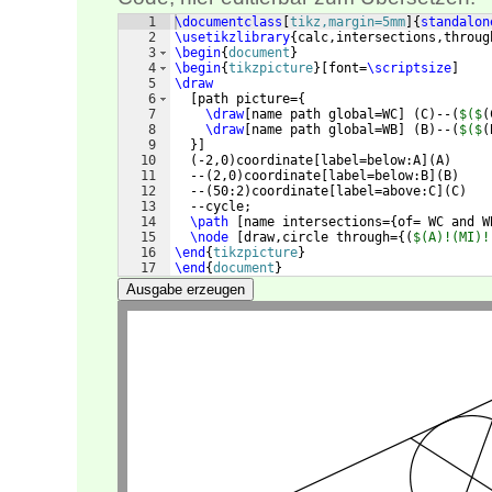
1
\documentclass
[
tikz,margin=5mm
]
{
standalon
2
\usetikzlibrary
{
calc,intersections,throug
3
\begin
{
document
}
4
\begin
{
tikzpicture
}
[
font=
\scriptsize
]
5
\draw
6
[
path picture=
{
7
\draw
[
name path global=WC
]
(
C
)
--
(
$($
(
8
\draw
[
name path global=WB
]
(
B
)
--
(
$($
(
9
}]
10
(
-2,0
)
coordinate
[
label=below:A
]
(
A
)
11
  --
(
2,0
)
coordinate
[
label=below:B
]
(
B
)
12
  --
(
50:2
)
coordinate
[
label=above:C
]
(
C
)
13
  --cycle;
14
\path
[
name intersections=
{
of= WC and W
15
\node
[
draw,circle through=
{(
$(A)!(MI)!
16
\end
{
tikzpicture
}
17
\end
{
document
}
Ausgabe erzeugen