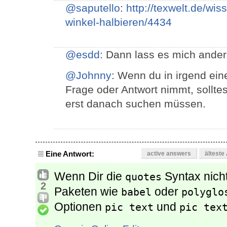
@saputello
:
http://texwelt.de/wi
winkel-halbieren/4434
@esdd
: Dann lass es mich ande
@Johnny
: Wenn du in irgend ei
Frage oder Antwort nimmt, solltes
erst danach suchen müssen.
Eine Antwort:
active answers
älteste
Wenn Dir die
Syntax nicht
quotes
2
Paketen wie
oder
babel
polyglo
Optionen
und
pic text
pic tex