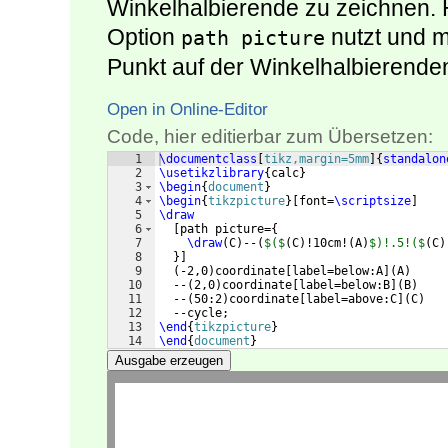
Winkelhalbierende zu zeichnen. Hi
Option
nutzt und m
path picture
Punkt auf der Winkelhalbierende
Open in Online-Editor
Code, hier editierbar zum Übersetzen:
1
\documentclass
[
tikz,margin=5mm
]
{
standalon
2
\usetikzlibrary
{
calc
}
3
\begin
{
document
}
4
\begin
{
tikzpicture
}
[
font=
\scriptsize
]
5
\draw
6
[
path picture=
{
7
\draw
(
C
)
--
(
$($
(
C
)
!10cm!
(
A
)
$)!.5!($
(
C
)
8
}]
9
(
-2,0
)
coordinate
[
label=below:A
]
(
A
)
10
  --
(
2,0
)
coordinate
[
label=below:B
]
(
B
)
11
  --
(
50:2
)
coordinate
[
label=above:C
]
(
C
)
12
  --cycle;
13
\end
{
tikzpicture
}
14
\end
{
document
}
Ausgabe erzeugen