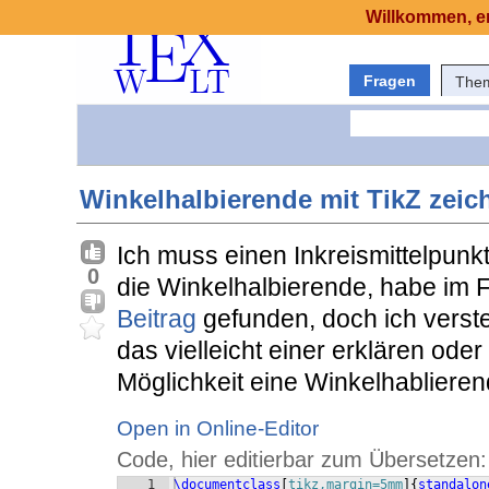
Willkommen, er
Fragen
The
Winkelhalbierende mit TikZ zeic
Ich muss einen Inkreismittelpunk
0
die Winkelhalbierende, habe im
Beitrag
gefunden, doch ich verste
das vielleicht einer erklären ode
Möglichkeit eine Winkelhabliere
Open in Online-Editor
Code, hier editierbar zum Übersetzen:
1
\documentclass
[
tikz,margin=5mm
]
{
standalon