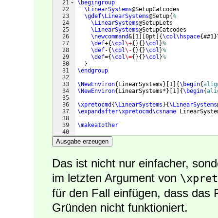
21
\begingroup
22
\LinearSystems
@SetupCatcodes
23
\gdef\LinearSystems
@Setup
{
%
24
\LinearSystems
@SetupLets
25
\LinearSystems
@SetupCatcodes
26
\newcommand
&
[
1
]
[
0pt
]
{
\col\hspace
{
##1
}
27
\def
+
{
\col
\+
{
}
{
}
\col
}
%
28
\def
-
{
\col
\-
{
}
{
}
\col
}
%
29
\def
=
{
\col
\=
{
}
{
}
\col
}
%
30
}
31
\endgroup
32
33
\NewEnviron
{
LinearSystems
}
[
1
]
{
\begin
{
alig
34
\NewEnviron
{
LinearSystems*
}
[
1
]
{
\begin
{
ali
35
36
\xpretocmd
{
\LinearSystems
}
{
\LinearSystems
37
\expandafter\xpretocmd\csname
 LinearSyste
38
39
\makeatother
40
41
\begin
{
document
}
Ausgabe erzeugen
Das ist nicht nur einfacher, son
im letzten Argument von
\xpret
für den Fall einfügen, dass das
Gründen nicht funktioniert.