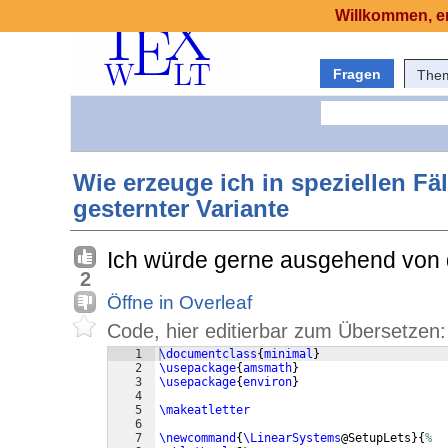
Willkommen, er
Fragen
The
Wie erzeuge ich in speziellen F
gesternter Variante
Ich würde gerne ausgehend von
2
Öffne in Overleaf
Code, hier editierbar zum Übersetzen:
1
\documentclass
{
minimal
}
2
\usepackage
{
amsmath
}
3
\usepackage
{
environ
}
4
5
\makeatletter
6
7
\newcommand
{
\LinearSystems
@SetupLets
}
{
%