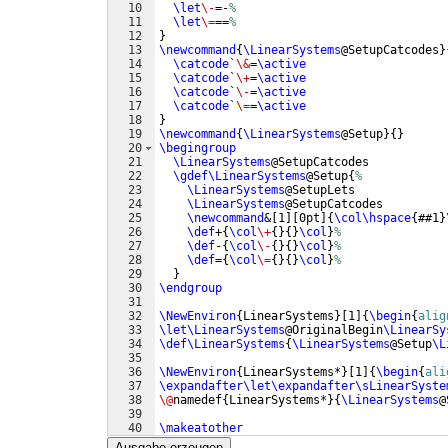
10
\let
\-
=-
%
11
\let
\=
==
%
12
}
13
\newcommand
{
\LinearSystems
@SetupCatcodes
}
14
\catcode
`
\&
=
\active
15
\catcode
`
\+
=
\active
16
\catcode
`
\-
=
\active
17
\catcode
`
\=
=
\active
18
}
19
\newcommand
{
\LinearSystems
@Setup
}
{
}
20
\begingroup
21
\LinearSystems
@SetupCatcodes
22
\gdef\LinearSystems
@Setup
{
%
23
\LinearSystems
@SetupLets
24
\LinearSystems
@SetupCatcodes
25
\newcommand
&
[
1
]
[
0pt
]
{
\col\hspace
{
##1
}
26
\def
+
{
\col
\+
{
}
{
}
\col
}
%
27
\def
-
{
\col
\-
{
}
{
}
\col
}
%
28
\def
=
{
\col
\=
{
}
{
}
\col
}
%
29
}
30
\endgroup
31
32
\NewEnviron
{
LinearSystems
}
[
1
]
{
\begin
{
alig
33
\let\LinearSystems
@OriginalBegin
\LinearSy
34
\def\LinearSystems
{
\LinearSystems
@Setup
\L
35
36
\NewEnviron
{
LinearSystems*
}
[
1
]
{
\begin
{
ali
37
\expandafter\let\expandafter\sLinearSyste
38
\@
namedef
{
LinearSystems*
}
{
\LinearSystems
@
39
40
\makeatother
41
Ausgabe erzeugen