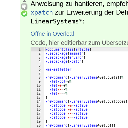
2
Anweisung zu hantieren, empfeh
zur Erweiterung der Defi
xpatch
:
LinearSystems*
Öffne in Overleaf
Code, hier editierbar zum Übersetz
1
\documentclass
{
article
}
2
\usepackage
{
amsmath
}
3
\usepackage
{
environ
}
4
\usepackage
{
xpatch
}
5
6
\makeatletter
7
8
\newcommand
{
\LinearSystems
@SetupLets
}
{
%
9
\let\col
=&
%
10
\let
\+
=+
%
11
\let
\-
=-
%
12
\let
\=
==
%
13
}
14
\newcommand
{
\LinearSystems
@SetupCatcodes
}
15
\catcode
`
\&
=
\active
16
\catcode
`
\+
=
\active
17
\catcode
`
\-
=
\active
18
\catcode
`
\=
=
\active
19
}
20
\newcommand
{
\LinearSystems
@Setup
}
{
}