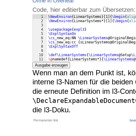
Öffne in Overleaf
Code, hier editierbar zum Übersetzen:
1
\NewEnviron
{
LinearSystems
}
[
1
]
{
\begin
{
alig
2
\NewEnviron
{
LinearSystems*
}
[
1
]
{
\begin
{
ali
3
4
\usepackage
{
expl3
}
5
\ExplSyntaxOn
6
\cs
_new_eq:NN 
\LinearSystems
@OriginalBegi
7
\cs
_new_eq:cc 
{
sLinearSystems@OriginalBeg
8
\ExplSyntaxOff
9
10
\def\LinearSystems
{
\LinearSystems
@Setup
\L
11
\@
namedef
{
LinearSystems*
}
{
\LinearSystems
@
Ausgabe erzeugen
Wenn man an dem Punkt ist, kön
interne l3-Namen für die beiden
die erneute Definition im l3-Cont
\DeclareExpandableDocument
die l3-Doku.
Permanenter link
bear