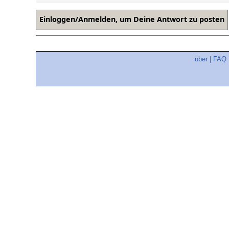
über
|
FAQ