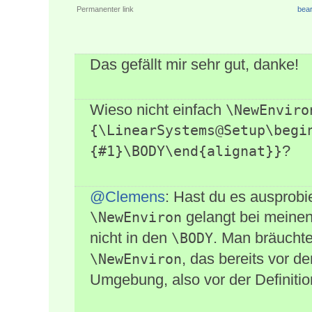
Permanenter link
bear
Das gefällt mir sehr gut, danke!
Wieso nicht einfach
\NewEnviro
{\LinearSystems@Setup\begi
?
{#1}\BODY\end{alignat}}
@Clemens
: Hast du es ausprobi
gelangt bei meinen
\NewEnviron
nicht in den
. Man bräuchte
\BODY
, das bereits vor d
\NewEnviron
Umgebung, also vor der Definiti