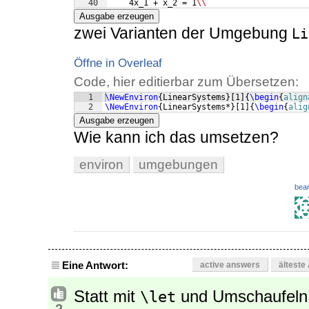
40
    4x_1 + x_2 = 1
\\
41
\-
x_1 + x_2 = 
\-
2
Ausgabe erzeugen
zwei Varianten der Umgebung
Li
Öffne in Overleaf
Code, hier editierbar zum Übersetzen:
1
\NewEnviron
{
LinearSystems
}
[
1
]
{
\begin
{
align
2
\NewEnviron
{
LinearSystems*
}
[
1
]
{
\begin
{
alig
Ausgabe erzeugen
Wie kann ich das umsetzen?
environ
umgebungen
bear
Eine Antwort:
active answers
älteste
Statt mit
und Umschaufeln de
\let