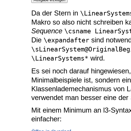
Da der Stern in
\LinearSystem
Makro so also nicht schreiben ka
Sequence
\csname LinearSys
Die
sind notwend
\expandafter
\sLinearSystem@OriginalBeg
wird.
\LinearSystems*
Es sei noch darauf hingewiesen
Minimalbeispiele ist, sondern e
Klassenlademechanismus von La
verwendet man besser eine der 
Mit einem Minimum an l3-Syntax
einfacher: