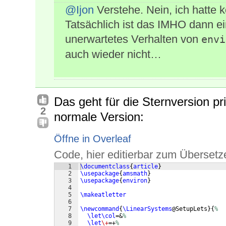
@Ijon
Verstehe. Nein, ich hatte k
Tatsächlich ist das IMHO dann ei
unerwartetes Verhalten von
envi
auch wieder nicht…
Das geht für die Sternversion pri
2
normale Version:
Öffne in Overleaf
Code, hier editierbar zum Übersetz
1
\documentclass
{
article
}
2
\usepackage
{
amsmath
}
3
\usepackage
{
environ
}
4
5
\makeatletter
6
7
\newcommand
{
\LinearSystems
@SetupLets
}
{
%
8
\let\col
=&
%
9
\let
\+
=+
%