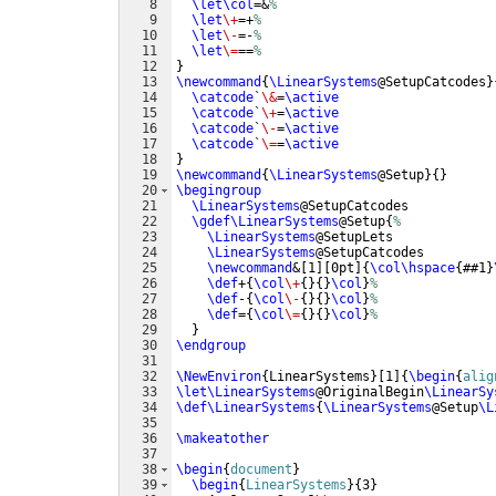
8
\let\col
=&
%
9
\let
\+
=+
%
10
\let
\-
=-
%
11
\let
\=
==
%
12
}
13
\newcommand
{
\LinearSystems
@SetupCatcodes
}
14
\catcode
`
\&
=
\active
15
\catcode
`
\+
=
\active
16
\catcode
`
\-
=
\active
17
\catcode
`
\=
=
\active
18
}
19
\newcommand
{
\LinearSystems
@Setup
}
{
}
20
\begingroup
21
\LinearSystems
@SetupCatcodes
22
\gdef\LinearSystems
@Setup
{
%
23
\LinearSystems
@SetupLets
24
\LinearSystems
@SetupCatcodes
25
\newcommand
&
[
1
]
[
0pt
]
{
\col\hspace
{
##1
}
26
\def
+
{
\col
\+
{
}
{
}
\col
}
%
27
\def
-
{
\col
\-
{
}
{
}
\col
}
%
28
\def
=
{
\col
\=
{
}
{
}
\col
}
%
29
}
30
\endgroup
31
32
\NewEnviron
{
LinearSystems
}
[
1
]
{
\begin
{
alig
33
\let\LinearSystems
@OriginalBegin
\LinearSy
34
\def\LinearSystems
{
\LinearSystems
@Setup
\L
35
36
\makeatother
37
38
\begin
{
document
}
39
\begin
{
LinearSystems
}
{
3
}