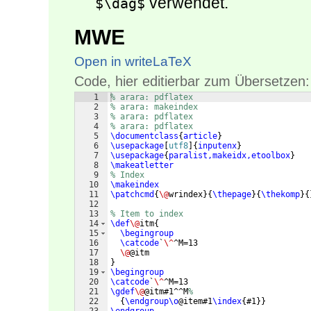
verwendet.
$\dag$
MWE
Open in writeLaTeX
Code, hier editierbar zum Übersetzen:
1
% arara: pdflatex
2
% arara: makeindex
3
% arara: pdflatex
4
% arara: pdflatex
5
\documentclass
{
article
}
6
\usepackage
[
utf8
]
{
inputenx
}
7
\usepackage
{
paralist,makeidx,etoolbox
}
8
\makeatletter
9
% Index
10
\makeindex
11
\patchcmd
{
\@
wrindex
}
{
\thepage
}
{
\thekomp
}
{
12
13
% Item to index
14
\def
\@
itm
{
15
\begingroup
16
\catcode
`
\^
^M=13
17
\@
@itm
18
}
19
\begingroup
20
\catcode
`
\^
^M=13
21
\gdef
\@
@itm#1^^M
%
22
{
\endgroup\o
@item#1
\index
{
#1
}}
23
\endgroup