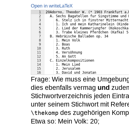
Open in writeLaTeX
1
20Adorno, Theodor W. (* 1903 Frankfurt a.
2
  A. Sechs Bagatellen fur Singstimme und 
3
 6. Stelz ich in finstrer Mitternacht
4
 1. Ich und mein Katharinelein (Kinde
5
 2. Lied der Kammerjungfer (Kokoschka
6
 3. Trabe kleines Pferdchen (Kafka) 5
7
  B. Hebräische Balladen op. 34  
8
 1. Mein Volk   
9
 2. Boas  
10
 3. Ruth  
11
 4. Versöhnung  
12
 5. An Gott  
13
  C. Einzelkompositionen  
14
 1. Mein Lied  
15
 2. Jerusalem  
16
 3. David und Jonatan
Frage: Wie muss eine Umgebung 
dies ebenfalls vermag
und
zudem 
Stichwortverzeichnis jeden Eintr
unter seinem Stichwort mit Refer
des zugehörigen Komponi
\thekomp
Etwa so: Mein Volk: 20;