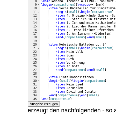
8
\komp
{
Adorno, Theodor W.
}
{
1903 Frankfurt 
9
\begin
{
compactenum
}
{
\vspace
*
{
-1mm
}}
10
\item
 Sechs Bagatellen für Singstimme
11
\begin
{
small
}
\begin
{
compactenum
}
12
\item
 4. O deine Hände 
(
Lasker-Sc
13
\item
 6. Steh ich in finstrer Mit
14
\item
 1. Ich und mein Katharinele
15
\item
 2. Lied der Kammerjungfer 
(
16
\item
 3. Trabe kleines Pferdchen 
17
\item
 5. An Zimmern 
(
Hölderlin
)
18
\end
{
compactenum
}
\end
{
small
}
19
20
\item
 Hebräische Balladen op. 34  
21
\begin
{
small
}
\begin
{
compactenum
}
22
\item
 Mein Volk  
23
\item
 Boas  
24
\item
 Ruth  
25
\item
 Versöhnung  
26
\item
 An Gott  
27
\end
{
compactenum
}
\end
{
small
}
28
29
\item
 Einzelkompositionen  
30
\begin
{
small
}
\begin
{
compactenum
}
31
\item
 Mein Lied  
32
\item
 Jerusalem  
33
\item
 David und Jonatan  
34
\end
{
compactenum
}
\end
{
small
}
35
\end
{
compactenum
}
Ausgabe erzeugen
erzeugt den nachfolgenden - so a