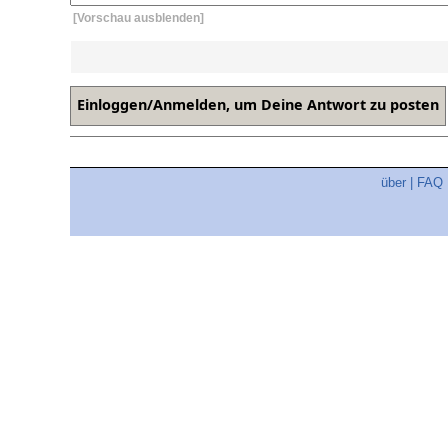
[Vorschau ausblenden]
über
|
FAQ