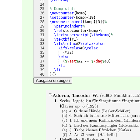
24
25
% Komp stuff
26
\newcounter
{
komp
}
27
\setcounter
{
komp
}
{
19
}
28
\newenvironment
{
komp
}
[
3
]
{
%
29
\par\noindent
%
30
\ref
stepcounter
{
komp
}
%
31
\textsuperscript
{
\thekomp
}
%
32
\textbf
{
#1
}
33
\ifx\relax
#2
\relax\else
34
\ifx\relax
#3
\relax
35
(
*#2
)
36
\else
37
(
$
\ast
$
#2 -- 
$
\dag
$
#3
)
38
\fi
39
\fi
40
}
{
}
41
\newenvironment
{
outerlist
}
{
Ausgabe erzeugen