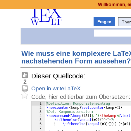
Willkommen, er
Fragen
The
Wie muss eine komplexere LaT
nachstehenden Form aussehen?
Dieser Quellcode:
2
Open in writeLaTeX
Code, hier editierbar zum Übersetzen:
1
%Definition: Komponisteneintrag  
2
\newcounter
{
komp
}
\setcounter
{
komp
}
{
1
}
3
%Def. Komponistendaten:  
4
\newcommand
{
\komp
}
[
3
]
{
$ ^{
\thekomp
}$
\text
5
\ifthenelse
{
\equal
{
#2
}
{
}}
{
}
{
%  
6
\ifthenelse
{
\equal
{
#3
}
{
}}
{
(
*
{
#2
}
7