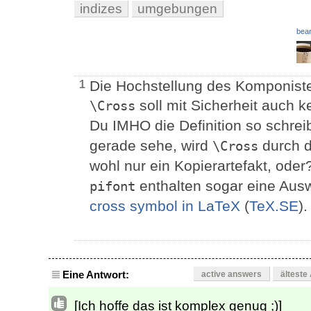
indizes
umgebungen
bear
Die Hochstellung des Komponisten
1
soll mit Sicherheit auch k
\Cross
Du IMHO die Definition so schre
gerade sehe, wird
durch 
\Cross
wohl nur ein Kopierartefakt, oder?
enthalten sogar eine Aus
pifont
cross symbol in LaTeX
(
TeX.SE
).
Eine Antwort:
active answers
älteste
[Ich hoffe das ist komplex genug ;)]