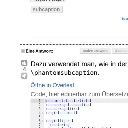
subcaption
bear
Eine Antwort:
active answers
älteste
Dazu verwendet man, wie in der
4
.
\phantomsubcaption
Öffne in Overleaf
Code, hier editierbar zum Übersetz
1
\documentclass
{
article
}
2
\usepackage
{
subcaption
}
3
\usepackage
{
tikz
}
4
\begin
{
document
}
5
6
\begin
{
figure
}
7
\centering