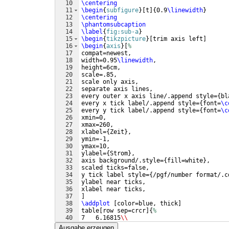
10
\centering
11
\begin
{
subfigure
}
[
t
]
{
0.9
\linewidth
}
12
\centering
13
\phantomsubcaption
14
\label
{
fig:sub-a
}
15
\begin
{
tikzpicture
}
[
trim axis left
]
16
\begin
{
axis
}
[
%
17
compat=newest,
18
width=0.95
\linewidth
,
19
height=6cm,
20
scale=.85,
21
scale only axis,
22
separate axis lines,
23
every outer x axis line/.append style=
{
bl
24
every x tick label/.append style=
{
font=
\c
25
every y tick label/.append style=
{
font=
\c
26
xmin=0,
27
xmax=260,
28
xlabel=
{
Zeit
}
,
29
ymin=-1,
30
ymax=10,
31
ylabel=
{
Strom
}
,
32
axis background/.style=
{
fill=white
}
,
33
scaled ticks=false,
34
y tick label style=
{
/pgf/number format/.c
35
ylabel near ticks,
36
xlabel near ticks,
37
]
38
\addplot
[
color=blue, thick
]
39
table
[
row sep=crcr
]
{
%
40
7   6.16815
\\
41
11  6.14285000000001
\\
Ausgabe erzeugen