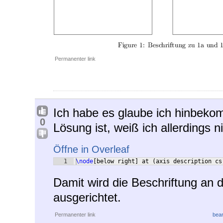
Permanenter link
Ich habe es glaube ich hinbeko
0
Lösung ist, weiß ich allerdings ni
Öffne in Overleaf
1
\node
[
below right
]
 at 
(
axis description cs
Damit wird die Beschriftung an
ausgerichtet.
Permanenter link
bear