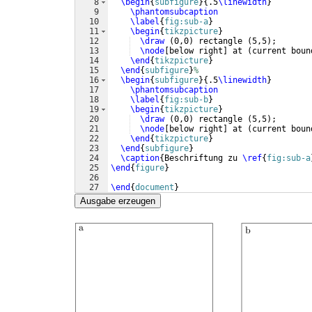
8
\begin
{
subfigure
}
{
.5
\linewidth
}
9
\phantomsubcaption
10
\label
{
fig:sub-a
}
11
\begin
{
tikzpicture
}
12
\draw
(
0,0
)
 rectangle 
(
5,5
)
;
13
\node
[
below right
]
 at 
(
current boun
14
\end
{
tikzpicture
}
15
\end
{
subfigure
}
%
16
\begin
{
subfigure
}
{
.5
\linewidth
}
17
\phantomsubcaption
18
\label
{
fig:sub-b
}
19
\begin
{
tikzpicture
}
20
\draw
(
0,0
)
 rectangle 
(
5,5
)
;
21
\node
[
below right
]
 at 
(
current boun
22
\end
{
tikzpicture
}
23
\end
{
subfigure
}
24
\caption
{
Beschriftung zu 
\ref
{
fig:sub-a
25
\end
{
figure
}
26
27
\end
{
document
}
Ausgabe erzeugen