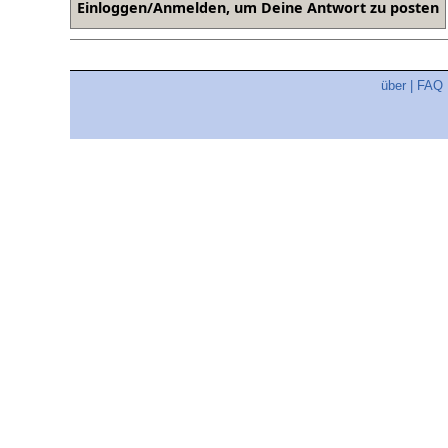
über
|
FAQ