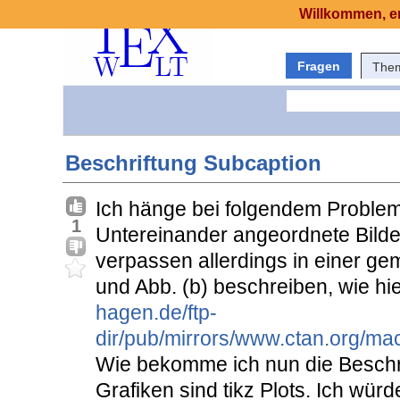
Willkommen, er
Fragen
The
Beschriftung Subcaption
Ich hänge bei folgendem Problem
1
Untereinander angeordnete Bilde
verpassen allerdings in einer ge
und Abb. (b) beschreiben, wie hier
hagen.de/ftp-
dir/pub/mirrors/www.ctan.org/mac
Wie bekomme ich nun die Beschrif
Grafiken sind tikz Plots. Ich würd