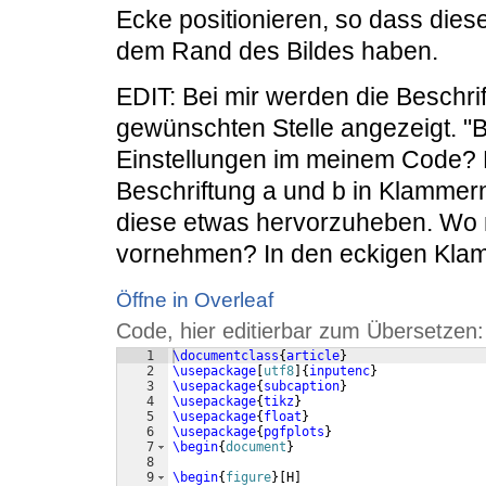
Ecke positionieren, so dass die
dem Rand des Bildes haben.
EDIT: Bei mir werden die Beschri
gewünschten Stelle angezeigt. "B
Einstellungen im meinem Code? 
Beschriftung a und b in Klammer
diese etwas hervorzuheben. Wo m
vornehmen? In den eckigen Kla
Öffne in Overleaf
Code, hier editierbar zum Übersetzen:
1
\documentclass
{
article
}
2
\usepackage
[
utf8
]
{
inputenc
}
3
\usepackage
{
subcaption
}
4
\usepackage
{
tikz
}
5
\usepackage
{
float
}
6
\usepackage
{
pgfplots
}
7
\begin
{
document
}
8
9
\begin
{
figure
}
[
H
]