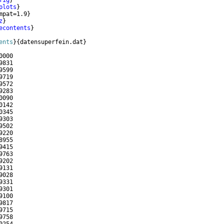
fig
}
plots
}
mpat=1.9
}
z
}
econtents
}
ents
}
{
datensuperfein.dat
}
0000   
9831   
9599   
9719   
9572   
9283   
0090   
0142   
0345   
9303   
9502   
9220   
8955   
9415   
9763   
9202   
9131   
9028   
9331   
9301   
9100   
9817   
9715   
9758   