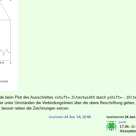
de beim Plot des Ausschnittes
durch
xshift=.5\textwidth
yshift=-.35\t
er unter Umständen die Verbindungslinien über die obere Beschriftung gehen
ht besser neben die Zeichnungen setzen.
bearbeitet
24 Jun '14, 12:56
beantwortet
24 Jun 
esdd
17.9k
●
32
Akzeptier