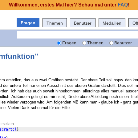
Willkommen, erstes Mal hier? Schau mal unter
FAQ
!
Fragen
Themen
Benutzer
Medaillen
Of
Fragen
Themen
Benutzer
omfunktion"
mm erstellen, das aus zwei Grafiken besteht. Der obere Teil soll bspw. den ko
 der untere Teil nur einen Ausschnitt des oberen Grafen darstellt. Dies soll mi
den. Ich hab das auch soweit hinbekommen, allerdings alles manuell ausger
lich. Außerdem gelingt es mir nicht, für die obere Abbildung noch einen Tite
alles wieder verzogen wird. Am folgenden MB kann man - glaube ich - ganz gu
ine. Vielen Dank schonmal für die Hilfe.
ersetzen:
scrartcl
}