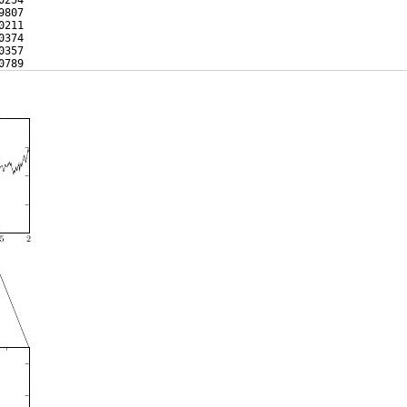
0254   
9807   
0211   
0374   
0357   
0789   
1140   