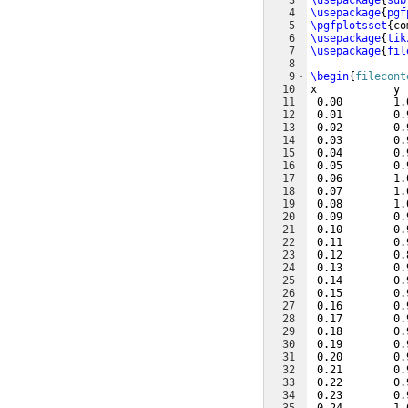
3
\usepackage
{
sub
4
\usepackage
{
pgf
5
\pgfplotsset
{
co
6
\usepackage
{
tik
7
\usepackage
{
fil
8
9
\begin
{
filecont
10
x            y
11
 0.00        1.
12
 0.01        0.
13
 0.02        0.
14
 0.03        0.
15
 0.04        0.
16
 0.05        0.
17
 0.06        1.
18
 0.07        1.
19
 0.08        1.
20
 0.09        0.
21
 0.10        0.
22
 0.11        0.
23
 0.12        0.
24
 0.13        0.
25
 0.14        0.
26
 0.15        0.
27
 0.16        0.
28
 0.17        0.
29
 0.18        0.
30
 0.19        0.
31
 0.20        0.
32
 0.21        0.
33
 0.22        0.
34
 0.23        0.