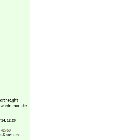
extheight
, würde man die
'14, 12:26
●
42
●
58
t-Rate:
62%