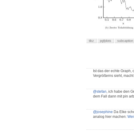
tikz
pgfplots
subcaption
Ist das der echte Graph, 
Vergrößerns sieht, macht
@stefan
, ich habe den G
dem Fall dann mit pin ar
@josephine
Da Elke scho
analog hier machen:
Wei