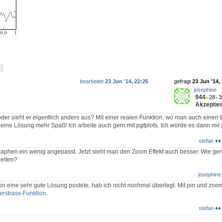
bearbeitet
23 Jun '14, 22:25
gefragt
23 Jun '14,
josephine
944
●
28
●
3
Akzeptier
oder sieht er eigentlich anders aus? Mit einer realen Funktion, wo man auch einen 
 eine Lösung mehr Spaß! Ich arbeite auch gern mit pgfplots. Ich würde es dann mit
stefan ♦♦
raphen ein wenig angepasst. Jetzt sieht man den Zoom Effekt auch besser. Wie ge
beiten?
josephine
n eine sehr gute Lösung postete, hab ich nicht nochmal überlegt. Mit pin und zoo
erstrass-Funktion
.
stefan ♦♦