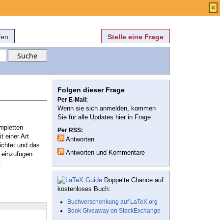
Anmelden
über
FAQ
×
fen
Stelle eine Frage
Folgen dieser Frage
Per E-Mail:
Wenn sie sich anmelden, kommen
Sie für alle Updates hier in Frage
mpletten
Per RSS:
t einer Art
Antworten
ichtet und das
Antworten und Kommentare
l einzufügen
t
Doppelte Chance auf
kostenloses Buch:
Buchverschenkung auf LaTeX.org
Book Giveaway on StackExchange