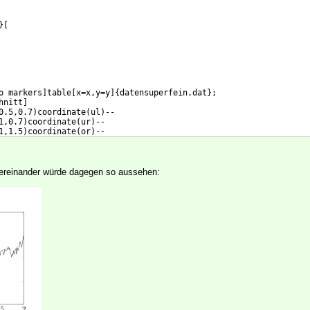
}
[
o markers
]
table
[
x=x,y=y
]
{
datensuperfein.dat
}
;
hnitt
]
0.5,0.7
)
coordinate
(
ul
)
--
1,0.7
)
coordinate
(
ur
)
--
1,1.5
)
coordinate
(
or
)
--
0.5,1.5
)
 -- cycle;
tereinander würde dagegen so aussehen: