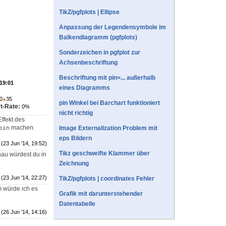
TikZ/pgfplots | Ellipse
Anpassung der Legendensymbole im
Balkendiagramm (pgfplots)
Sonderzeichen in pgfplot zur
Achsenbeschriftung
Beschriftung mit pin=... außerhalb
 19:01
eines Diagramms
0
●
35
pin Winkel bei Barchart funktioniert
t-Rate:
0%
nicht richtig
Effekt des
machen.
pin
Image Externalization Problem mit
eps Bildern
(23 Jun '14, 19:52)
Tikz geschweifte Klammer über
nau würdest du in
Zeichnung
(23 Jun '14, 22:27)
TikZ/pgfplots | coordinates Fehler
m würde ich es
Grafik mit darunterstehender
Datentabelle
(26 Jun '14, 14:16)