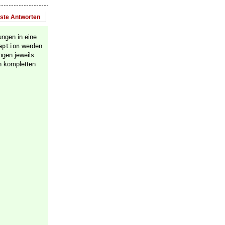
este Antworten
ngen in eine
werden
aption
ngen jeweils
en kompletten