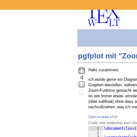
pgfplot mit "Zo
Hallo zusammen,
4
ich würde gerne ein Diagra
Graphen darstellen, während
Zoom-Funktion gemacht wer
ist wie immer etwas umständ
(über subfloat) ohne dass 
nachvollziehen, was ich me
Open in writeLaTeX
Code, hier editierbar zum Üb
1
\documentclass
{
2