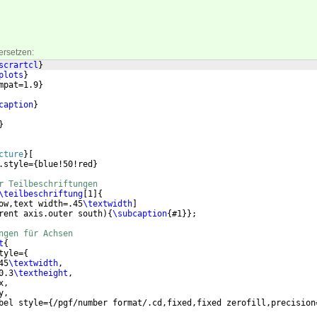
ersetzen:
scrartcl
}
plots
}
mpat=1.9
}
caption
}
}
cture
}
[
.style=
{
blue!50!red
}
r Teilbeschriftungen
\teilbeschriftung
[
1
]
{
ow,text width=.45
\textwidth
]
rent axis.outer south
)
{
\subcaption
{
#1
}}
;
ngen für Achsen
t
{
tyle=
{
45
\textwidth
,
0.3
\textheight
,
x,
y,
bel style=
{
/pgf/number format/.cd,fixed,fixed zerofill,precision