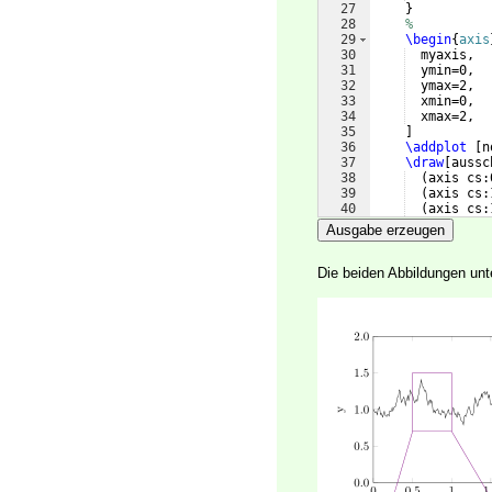
27
}
28
%
29
\begin
{
axis
30
  myaxis,
31
  ymin=0,
32
  ymax=2,
33
  xmin=0,
34
  xmax=2,
35
]
36
\addplot
[
n
37
\draw
[
aussc
38
(
axis cs:
39
(
axis cs:
40
(
axis cs:
41
(
axis cs:
Ausgabe erzeugen
Die beiden Abbildungen un