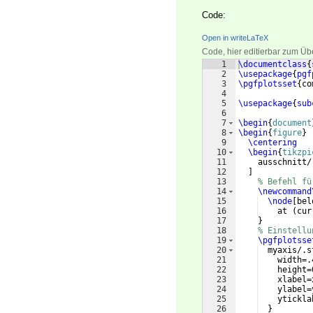
Code:
Open in writeLaTeX
Code, hier editierbar zum Üb
1
\documentclass
{
2
\usepackage
{
pgf
3
\pgfplotsset
{
co
4
5
\usepackage
{
sub
6
7
\begin
{
document
8
\begin
{
figure
}
9
\centering
10
\begin
{
tikzpi
11
    ausschnitt/
12
]
13
% Befehl fü
14
\newcommand
15
\node
[
bel
16
    at 
(
cur
17
}
18
% Einstellu
19
\pgfplotsse
20
  myaxis/.s
21
    width=.
22
    height=
23
    xlabel=
24
    ylabel=
25
    ytickla
26
}