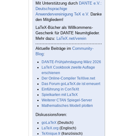
Mit Unterstützung durch
DANTE e.V.:
Deutschsprachige
Anwendervereinigung TeX e.V.
Danke
den Mitgliedern!
LaTeX-Bücher als Willkommens-
Geschenk für DANTE Neumitglieder.
Mehr dazu:
LaTeX.net/verein
Aktuelle Beiträge im
Community-
Blog
:
DANTE-Frühjahrstagung März 2026
LaTeX Cookbook zweite Auflage
erschienen
Der Online-Compiler TeXlive.net
Das Forum goLaTeX.de ist erneuert
Einführung in ConTeXt
Spielkarten mit LaTeX
Weiterer CTAN Spiegel-Server
Mathematisches Modell plotten
Diskussionsforen:
goLaTeX
(Deutsch)
LaTeX.org
(Englisch)
TeXnique.fr
(französisch)