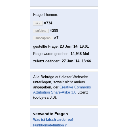
Frage-Themen:
×734
tikz
×299
pgfplots
×7
subcaption
gestellte Frage:
23 Jun '14, 19:01
Frage wurde gesehen:
14,948 Mal
zuletzt geändert:
27 Jun '14, 13:44
Alle Beiträge auf dieser Webseite
unterliegen, soweit nicht anders
angegeben, der
Creative Commons
Attribution Share-Alike 3.0
Lizenz
(cc-by-sa 3.0).
verwandte Fragen
Was ist falsch an der pgf-
Funktionsdefinition ?