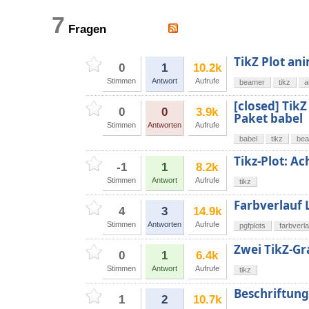
7
Fragen
TikZ Plot ani
0
1
10.2k
Stimmen
Antwort
Aufrufe
beamer
tikz
a
[closed] Tik
0
0
3.9k
Paket babel
Stimmen
Antworten
Aufrufe
babel
tikz
be
Tikz-Plot: A
-1
1
8.2k
Stimmen
Antwort
Aufrufe
tikz
Farbverlauf 
4
3
14.9k
Stimmen
Antworten
Aufrufe
pgfplots
farbverla
Zwei TikZ-Gr
0
1
6.4k
Stimmen
Antwort
Aufrufe
tikz
Beschriftung
1
2
10.7k