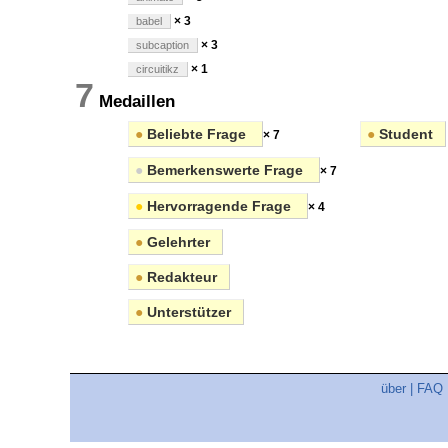
× 3
babel
× 3
subcaption
× 1
circuitikz
7
Medaillen
●
Beliebte Frage
●
Student
× 7
●
Bemerkenswerte Frage
× 7
●
Hervorragende Frage
× 4
●
Gelehrter
●
Redakteur
●
Unterstützer
über
|
FAQ