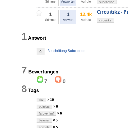
Stimme
Antworten
Aufrufe
subcaption
Circuitikz -
1
1
12.4k
Stimme
Antwort
Aufrufe
circuitikz
1
Antwort
Beschriftung Subcaption
0
7
Bewertungen
7
0
8
Tags
× 10
tikz
× 6
pgfplots
× 6
farbverlauf
× 5
beamer
× 5
animate