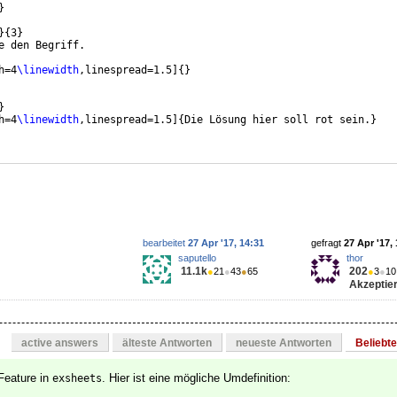
}
}
{
3
}
e den Begriff.
h=4
\linewidth
,linespread=1.5
]
{
}
}
h=4
\linewidth
,linespread=1.5
]
{
Die Lösung hier soll rot sein.
}
bearbeitet
27 Apr '17, 14:31
gefragt
27 Apr '17,
saputello
thor
11.1k
202
●
21
●
43
●
65
●
3
●
10
Akzeptier
active answers
älteste Antworten
neueste Antworten
Beliebt
 Feature in
. Hier ist eine mögliche Umdefinition:
exsheets