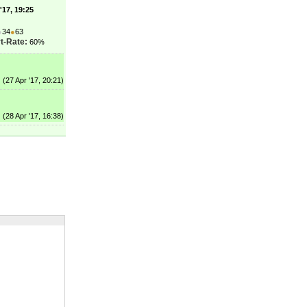
'17, 19:25
●
34
●
63
t-Rate:
60%
(27 Apr '17, 20:21)
(28 Apr '17, 16:38)