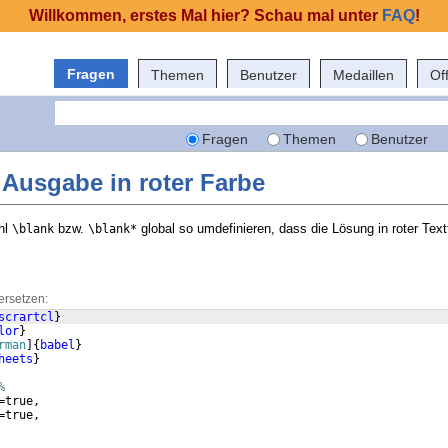
Willkommen, erstes Mal hier? Schau mal unter
FAQ
!
Fragen
Themen
Benutzer
Medaillen
Of
Fragen
Themen
Benutzer
 Ausgabe in roter Farbe
hl
bzw.
global so umdefinieren, dass die Lösung in roter Text
\blank
\blank*
ersetzen:
scrartcl
}
lor
}
rman
]
{
babel
}
heets
}
%
=true,
=true,