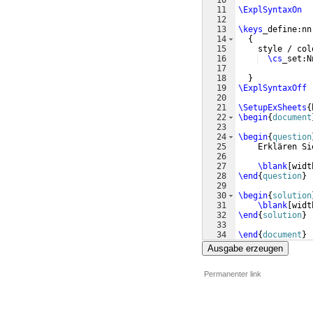
10
11
\ExplSyntaxOn
12
13
\keys
_define:nn
14
{
15
    style / col
16
\cs
_set:N
17
18
}
19
\ExplSyntaxOff
20
21
\SetupExSheets
{
22
\begin
{
document
23
24
\begin
{
question
25
    Erklären Si
26
27
\blank
[
widt
28
\end
{
question
}
29
30
\begin
{
solution
31
\blank
[
widt
32
\end
{
solution
}
33
34
\end
{
document
}
Ausgabe erzeugen
Permanenter link