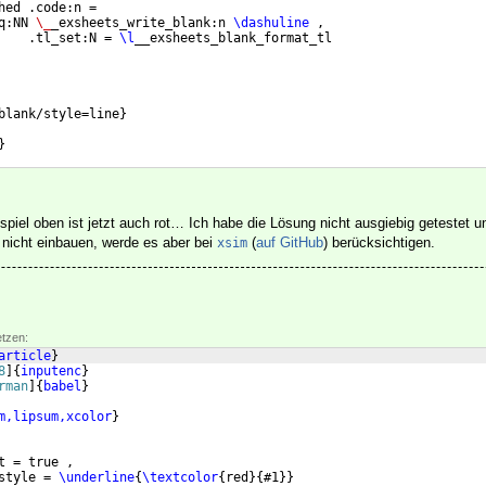
hed .code:n =
q:NN 
\_
_exsheets_write_blank:n 
\dashuline
 ,
    .tl_set:N = 
\l
__exsheets_blank_format_tl
blank/style=line
}
}
}
{
3
}
spiel oben ist jetzt auch rot… Ich habe die Lösung nicht ausgiebig getestet 
nicht einbauen, werde es aber bei
(
auf GitHub
) berücksichtigen.
xsim
etzen:
article
}
8
]
{
inputenc
}
rman
]
{
babel
}
m,lipsum,xcolor
}
t = true ,
style = 
\underline
{
\textcolor
{
red
}
{
#1
}}