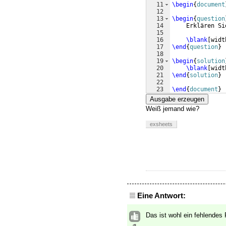
11
\begin
{
document
12
13
\begin
{
question
14
    Erklären Si
15
16
\blank
[
widt
17
\end
{
question
}
18
19
\begin
{
solution
20
\blank
[
widt
21
\end
{
solution
}
22
23
\end
{
document
}
Ausgabe erzeugen
Weiß jemand wie?
exsheets
Eine Antwort:
Das ist wohl ein fehlendes