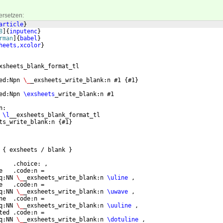
ersetzen:
article
}
8
]
{
inputenc
}
rman
]
{
babel
}
heets,xcolor
}
xsheets_blank_format_tl
ed:Npn 
\_
_exsheets_write_blank:n #1 
{
#1
}
ed:Npn 
\exsheets
_write_blank:n #1
n:
 
\l
__exsheets_blank_format_tl
ts_write_blank:n 
{
#1
}
 
{
 exsheets / blank 
}
    .choice: ,
e   .code:n =
q:NN 
\_
_exsheets_write_blank:n 
\uline
 ,
e   .code:n =
q:NN 
\_
_exsheets_write_blank:n 
\uwave
 ,
ne  .code:n =
q:NN 
\_
_exsheets_write_blank:n 
\uuline
 ,
ted .code:n =
q:NN 
\_
_exsheets_write_blank:n 
\dotuline
 ,