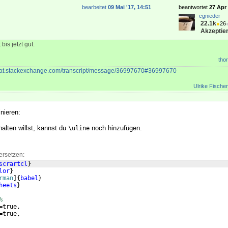
bearbeitet
09 Mai '17, 14:51
beantwortet
27 Apr 
cgnieder
22.1k
●
26
Akzeptier
bis jetzt gut.
thor
chat.stackexchange.com/transcript/message/36997670#36997670
Ulrike Fischer
inieren:
halten willst, kannst du
noch hinzufügen.
\uline
ersetzen:
scrartcl
}
lor
}
rman
]
{
babel
}
heets
}
%
=true,
=true,