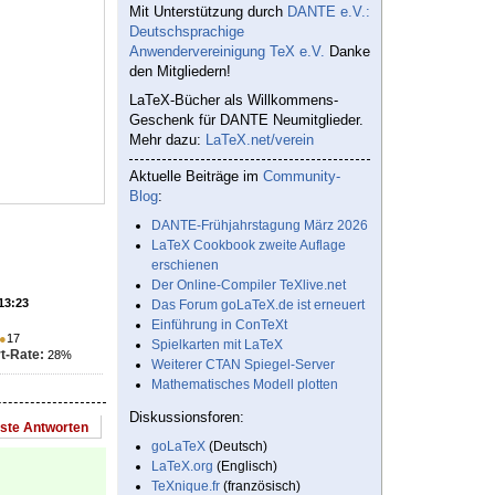
Mit Unterstützung durch
DANTE e.V.:
Deutschsprachige
Anwendervereinigung TeX e.V.
Danke
den Mitgliedern!
LaTeX-Bücher als Willkommens-
Geschenk für DANTE Neumitglieder.
Mehr dazu:
LaTeX.net/verein
Aktuelle Beiträge im
Community-
Blog
:
DANTE-Frühjahrstagung März 2026
LaTeX Cookbook zweite Auflage
erschienen
Der Online-Compiler TeXlive.net
 13:23
Das Forum goLaTeX.de ist erneuert
Einführung in ConTeXt
●
17
Spielkarten mit LaTeX
t-Rate:
28%
Weiterer CTAN Spiegel-Server
Mathematisches Modell plotten
Diskussionsforen:
este Antworten
goLaTeX
(Deutsch)
LaTeX.org
(Englisch)
TeXnique.fr
(französisch)