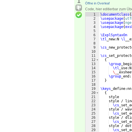
1
Öffne in Overleaf
Code, hier editierbar zum Üb
1
\documentclass
{
2
\usepackage
[
utf
3
\usepackage
[
nge
4
\usepackage
{
exs
5
6
\ExplSyntaxOn
7
\tl
_new:N 
\l
__e
8
9
\cs
_new_protect
10
11
\cs
_set_protect
12
{
13
\group
_begi
14
\tl
_use:N
15
\_
_exshee
16
\group
_end:
17
}
18
19
\keys
_define:nn
20
{
21
    style      
22
    style / lin
23
\cs
_set_e
24
    style / wav
25
\cs
_set_e
26
    style / dli
27
\cs
_set_e
28
    style / dot
29
\cs
_set_e