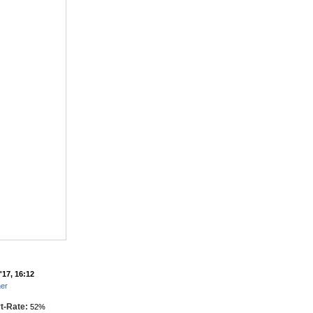
'17, 16:12
her
t-Rate:
52%