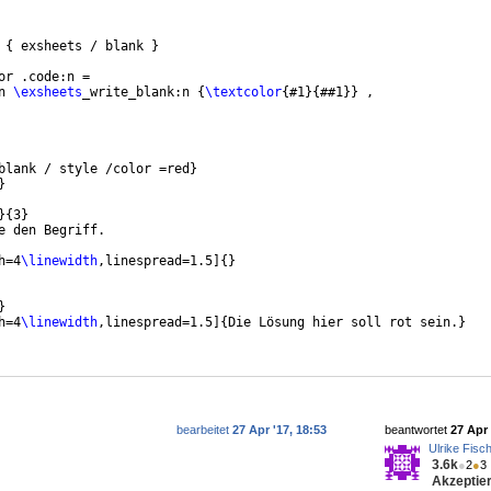
 
{
 exsheets / blank 
}
or .code:n =
n 
\exsheets
_write_blank:n 
{
\textcolor
{
#1
}
{
##1
}}
 ,
blank / style /color =red
}
}
}
{
3
}
e den Begriff.
h=4
\linewidth
,linespread=1.5
]
{
}
}
h=4
\linewidth
,linespread=1.5
]
{
Die Lösung hier soll rot sein.
}
bearbeitet
27 Apr '17, 18:53
beantwortet
27 Apr 
Ulrike Fisc
3.6k
●
2
●
3
Akzeptier