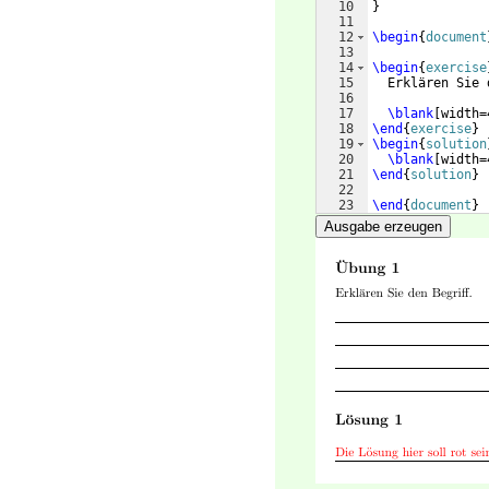
10
}
11
12
\begin
{
document
13
14
\begin
{
exercise
15
  Erklären Sie 
16
17
\blank
[
width=
18
\end
{
exercise
}
19
\begin
{
solution
20
\blank
[
width=
21
\end
{
solution
}
22
23
\end
{
document
}
Ausgabe erzeugen