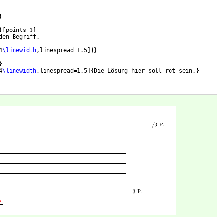
}
}
[
points=3
]
den Begriff.
4
\linewidth
,linespread=1.5
]
{
}
}
4
\linewidth
,linespread=1.5
]
{
Die Lösung hier soll rot sein.
}