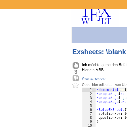
Exsheets: \blank
Ich möchte gerne den Befe
Hier ein MBB
3
Öffne in Overleaf
Code, hier editierbar zum Üb
1
\documentclass
{
2
\usepackage
{
xco
3
\usepackage
[
nge
4
\usepackage
{
exs
5
6
\SetupExSheets
{
7
 solution/print
8
 question/print
9
}
10