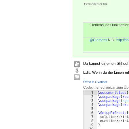
Permanenter link
Clemens, das funktioniert 
@Clemens
N.B.:
http://
Du kannst dir einen Stil def
3
Edit: Wenn du die Linien er
Öffne in Overleaf
Code, hier editierbar zum Üb
1
\documentclass
{
2
\usepackage
{
xco
3
\usepackage
[
nge
4
\usepackage
{
exs
5
6
\SetupExSheets
{
7
 solution/print
8
 question/print
9
}