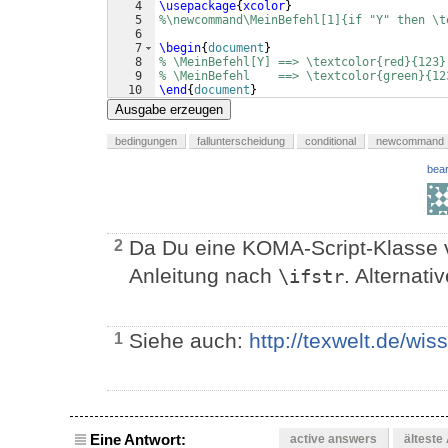
4
\usepackage
{
xcolor
}
5
%\newcommand\MeinBefehl[1]{if "Y" then \t
6
7
\begin
{
document
}
8
% \MeinBefehl[Y] ==> \textcolor{red}{123}
9
% \MeinBefehl    ==> \textcolor{green}{12
10
\end
{
document
}
Ausgabe erzeugen
bedingungen
fallunterscheidung
conditional
newcommand
bear
Da Du eine KOMA-Script-Klasse 
2
Anleitung nach
. Alternati
\ifstr
Siehe auch:
http://texwelt.de/wi
1
Eine Antwort:
active answers
älteste