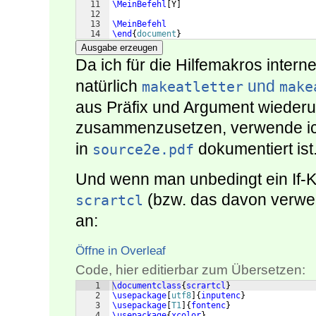
11
\MeinBefehl
[
Y
]
12
13
\MeinBefehl
14
\end
{
document
}
Ausgabe erzeugen
Da ich für die Hilfemakros inter
natürlich
und
makeatletter
make
aus Präfix und Argument wiederu
zusammenzusetzen, verwende i
in
dokumentiert ist
source2e.pdf
Und wenn man unbedingt ein If-Ko
(bzw. das davon verw
scrartcl
an:
Öffne in Overleaf
Code, hier editierbar zum Übersetzen:
1
\documentclass
{
scrartcl
}
2
\usepackage
[
utf8
]
{
inputenc
}
3
\usepackage
[
T1
]
{
fontenc
}
4
\usepackage
{
xcolor
}