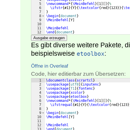
5
\newcommand
*
{
\MeinBefehl
}
[
1
]
[
]
{
%
6
\ifstr
{
#1
}
{
Y
}
{
\textcolor
{
red
}
{
123
}}
{
\te
7
}
8
\begin
{
document
}
9
\MeinBefehl
[
Y
]
10
11
\MeinBefehl
12
\end
{
document
}
Ausgabe erzeugen
Es gibt diverse weitere Pakete, d
beispielsweise
:
etoolbox
Öffne in Overleaf
Code, hier editierbar zum Übersetzen:
1
\documentclass
{
scrartcl
}
2
\usepackage
[
utf8
]
{
inputenc
}
3
\usepackage
[
T1
]
{
fontenc
}
4
\usepackage
{
xcolor
}
5
\usepackage
{
etoolbox
}
6
\newcommand
*
{
\MeinBefehl
}
[
1
]
[
]
{
%
7
\ifstrequal
{
#1
}
{
Y
}
{
\textcolor
{
red
}
{
123
}
8
}
9
\begin
{
document
}
10
\MeinBefehl
[
Y
]
11
12
\MeinBefehl
13
\end
{
document
}