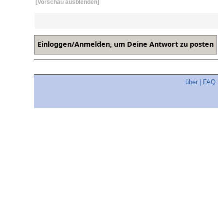
[Vorschau ausblenden]
über
|
FAQ