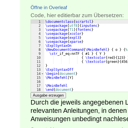
Öffne in Overleaf
Code, hier editierbar zum Übersetzen:
1
\documentclass
{
scrartcl
}
2
\usepackage
[
utf8
]
{
inputenc
}
3
\usepackage
[
T1
]
{
fontenc
}
4
\usepackage
{
xcolor
}
5
\usepackage
{
expl3
}
6
\usepackage
{
xparse
}
7
\ExplSyntaxOn
8
\NewDocumentCommand
{
\MeinBefehl
}
{
 o 
}
{
%
9
\str
_if_eq:nnTF 
{
 #1 
}
{
 Y 
}
10
{
\textcolor
{
red
}
{
123
}
11
{
\textcolor
{
green
}
{
456
12
}
13
\ExplSyntaxOff
14
\begin
{
document
}
15
\MeinBefehl
[
Y
]
16
17
\MeinBefehl
18
\end
{
document
}
Ausgabe erzeugen
Durch die jeweils angegebenen L
relevanten Anleitungen, in dene
Anweisungen unbedingt nachlesen