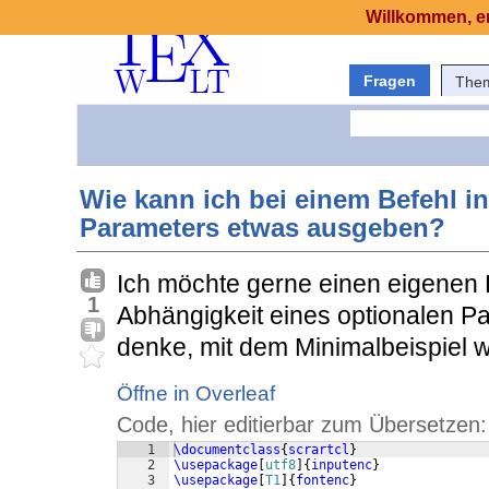
Willkommen, er
Fragen
The
Wie kann ich bei einem Befehl i
Parameters etwas ausgeben?
Ich möchte gerne einen eigenen Be
1
Abhängigkeit eines optionalen Pa
denke, mit dem Minimalbeispiel wi
Öffne in Overleaf
Code, hier editierbar zum Übersetzen:
1
\documentclass
{
scrartcl
}
2
\usepackage
[
utf8
]
{
inputenc
}
3
\usepackage
[
T1
]
{
fontenc
}