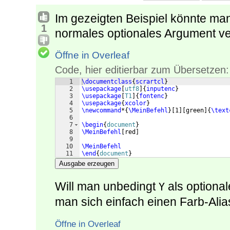
Im gezeigten Beispiel könnte man
1
normales optionales Argument v
Öffne in Overleaf
Code, hier editierbar zum Übersetzen:
1
\documentclass
{
scrartcl
}
2
\usepackage
[
utf8
]
{
inputenc
}
3
\usepackage
[
T1
]
{
fontenc
}
4
\usepackage
{
xcolor
}
5
\newcommand
*
{
\MeinBefehl
}
[
1
]
[
green
]
{
\text
6
7
\begin
{
document
}
8
\MeinBefehl
[
red
]
9
10
\MeinBefehl
11
\end
{
document
}
Ausgabe erzeugen
Will man unbedingt
als optiona
Y
man sich einfach einen Farb-Alia
Öffne in Overleaf