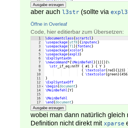
Ausgabe erzeugen
aber auch
(sollte via
l3str
expl3
Öffne in Overleaf
Code, hier editierbar zum Übersetzen:
1
\documentclass
{
scrartcl
}
2
\usepackage
[
utf8
]
{
inputenc
}
3
\usepackage
[
T1
]
{
fontenc
}
4
\usepackage
{
xcolor
}
5
\usepackage
{
expl3
}
6
\ExplSyntaxOn
7
\newcommand
*
{
\MeinBefehl
}
[
1
]
[
]
{
%
8
\str
_if_eq:nnTF 
{
 #1 
}
{
 Y 
}
9
{
\textcolor
{
red
}
{
123
}
10
{
\textcolor
{
green
}
{
456
11
}
12
\ExplSyntaxOff
13
\begin
{
document
}
14
\MeinBefehl
[
Y
]
15
16
\MeinBefehl
17
\end
{
document
}
Ausgabe erzeugen
wobei man dann natürlich gleich 
Definition nicht direkt mit
e
xparse