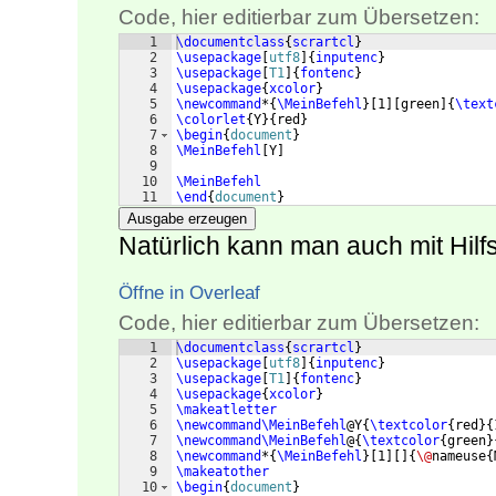
Code, hier editierbar zum Übersetzen:
1
\documentclass
{
scrartcl
}
2
\usepackage
[
utf8
]
{
inputenc
}
3
\usepackage
[
T1
]
{
fontenc
}
4
\usepackage
{
xcolor
}
5
\newcommand
*
{
\MeinBefehl
}
[
1
]
[
green
]
{
\text
6
\colorlet
{
Y
}
{
red
}
7
\begin
{
document
}
8
\MeinBefehl
[
Y
]
9
10
\MeinBefehl
11
\end
{
document
}
Ausgabe erzeugen
Natürlich kann man auch mit Hilf
Öffne in Overleaf
Code, hier editierbar zum Übersetzen:
1
\documentclass
{
scrartcl
}
2
\usepackage
[
utf8
]
{
inputenc
}
3
\usepackage
[
T1
]
{
fontenc
}
4
\usepackage
{
xcolor
}
5
\makeatletter
6
\newcommand\MeinBefehl
@Y
{
\textcolor
{
red
}
{
7
\newcommand\MeinBefehl
@
{
\textcolor
{
green
}
8
\newcommand
*
{
\MeinBefehl
}
[
1
]
[
]
{
\@
nameuse
{
9
\makeatother
10
\begin
{
document
}