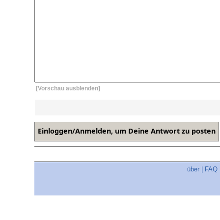
[Vorschau ausblenden]
über
|
FAQ