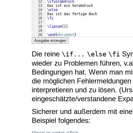
12
\ifvorabdruck
13
Das ist ein Vorabdruck
14
\else
15
Das ist das fertige Buch
16
\fi
17
18
\lipsum
[
1
]
19
20
\end
{
document
}
Ausgabe erzeugen
Die reine
Syn
\if...
\else
\fi
wieder zu Problemen führen, v.
Bedingungen hat. Wenn man mit ih
die möglichen Fehlermeldungen 
interpretieren und zu lösen. (Urs
eingeschätzte/verstandene Expan
Sicherer und außerdem mit eine
Beispiel folgendes: