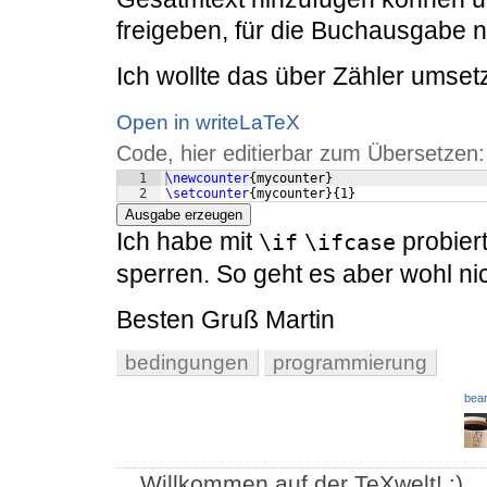
freigeben, für die Buchausgabe 
Ich wollte das über Zähler umset
Open in writeLaTeX
Code, hier editierbar zum Übersetzen:
1
\newcounter
{
mycounter
}
2
\setcounter
{
mycounter
}
{
1
}
Ausgabe erzeugen
Ich habe mit
probiert
\if
\ifcase
sperren. So geht es aber wohl n
Besten Gruß Martin
bedingungen
programmierung
bear
Willkommen auf der TeXwelt! :)