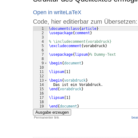
Open in writeLaTeX
Code, hier editierbar zum Übersetzen:
1
\documentclass
{
article
}
2
\usepackage
{
comment
}
3
4
% \includecomment{vorabdruck}
5
\excludecomment
{
vorabdruck
}
6
7
\usepackage
{
lipsum
}
% Dummy-Text
8
9
\begin
{
document
}
10
11
\lipsum
[
1
]
12
13
\begin
{
vorabdruck
}
14
  Das ist ein Vorabdruck.
15
\end
{
vorabdruck
}
16
17
\lipsum
[
1
]
18
19
\end
{
document
}
Ausgabe erzeugen
Permanenter link
bear