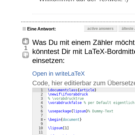
Eine Antwort:
active answers
älteste
Was Du mit einem Zähler möchtest
1
könntest Dir mit LaTeX-Bordmitte
einsetzen:
Open in writeLaTeX
Code, hier editierbar zum Übersetz
1
\documentclass
{
article
}
2
\newif\ifvorabdruck
3
% \vorabdrucktrue
4
\vorabdruckfalse
% per Default eigentlich
5
6
\usepackage
{
lipsum
}
% Dummy-Text
7
8
\begin
{
document
}
9
10
\lipsum
[
1
]
11