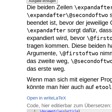
Ausgabe erzeugen
Die beiden Zeilen
\expandafte
s
\expandafter\@secondoftwo
beendet ist, bevor der jeweilige
sorgt dafür, das
\expandafter
expandiert wird, bevor
\@first
tragen kommen. Diese beiden hab
Argumente,
nimm
\@firstoftwo
das zweite weg,
\@secondoftw
das erste weg.
Wenn man sich mit eigener Prog
könnte man hier auch auf
etool
Open in writeLaTeX
Code, hier editierbar zum Übersetzen:
1
\documentclass
{
article
}