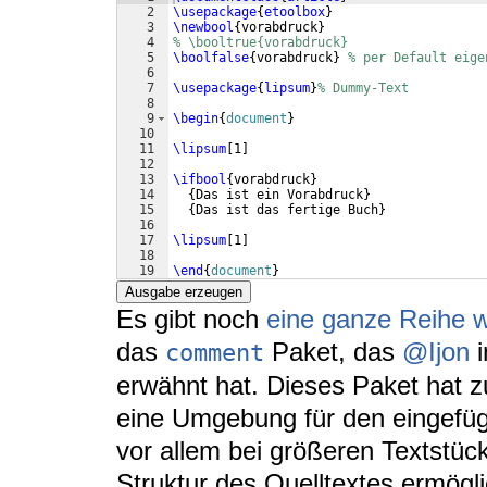
2
\usepackage
{
etoolbox
}
3
\newbool
{
vorabdruck
}
4
% \booltrue{vorabdruck}
5
\boolfalse
{
vorabdruck
}
% per Default eige
6
7
\usepackage
{
lipsum
}
% Dummy-Text
8
9
\begin
{
document
}
10
11
\lipsum
[
1
]
12
13
\ifbool
{
vorabdruck
}
14
{
Das ist ein Vorabdruck
}
15
{
Das ist das fertige Buch
}
16
17
\lipsum
[
1
]
18
19
\end
{
document
}
Ausgabe erzeugen
Es gibt noch
eine ganze Reihe w
das
Paket, das
@Ijon
i
comment
erwähnt hat. Dieses Paket hat z
eine Umgebung für den eingefü
vor allem bei größeren Textstüc
Struktur des Quelltextes ermögli