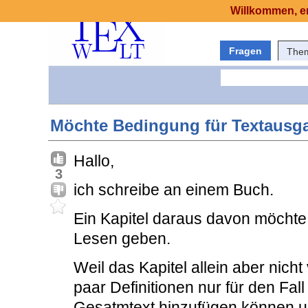
Willkommen, er
Fragen
The
Möchte Bedingung für Textausga
Hallo,
3
ich schreibe an einem Buch.
Ein Kapitel daraus davon möchte 
Lesen geben.
Weil das Kapitel allein aber nicht
paar Definitionen nur für den Fal
Gesatmtext hinzufügen können u