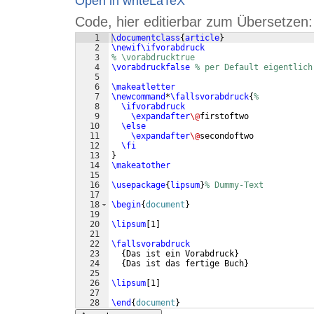
Open in writeLaTeX
Code, hier editierbar zum Übersetzen:
1
\documentclass
{
article
}
2
\newif\ifvorabdruck
3
% \vorabdrucktrue
4
\vorabdruckfalse
% per Default eigentlich
5
6
\makeatletter
7
\newcommand
*
\fallsvorabdruck
{
%
8
\ifvorabdruck
9
\expandafter
\@
firstoftwo
10
\else
11
\expandafter
\@
secondoftwo
12
\fi
13
}
14
\makeatother
15
16
\usepackage
{
lipsum
}
% Dummy-Text
17
18
\begin
{
document
}
19
20
\lipsum
[
1
]
21
22
\fallsvorabdruck
23
{
Das ist ein Vorabdruck
}
24
{
Das ist das fertige Buch
}
25
26
\lipsum
[
1
]
27
28
\end
{
document
}