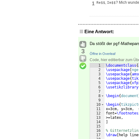
,
? Mich wundert 
Re$$
Im$$
1
Eine Antwort:
Da stößt der
-Mathepar
pgf
3
Öffne in Overleaf
Code, hier editierbar zum Üb
1
\documentclass
{
2
\usepackage
[
nge
3
\usepackage
{
ams
4
\usepackage
{
tik
5
\usepackage
{
xfp
6
\usetikzlibrary
7
8
\begin
{
document
9
10
\begin
{
tikzpict
11
x=3cm, y=3cm,  
12
font=
\footnotes
13
>=latex,   
14
]
15
16
% Gitternetzlin
17
\draw
[
help line