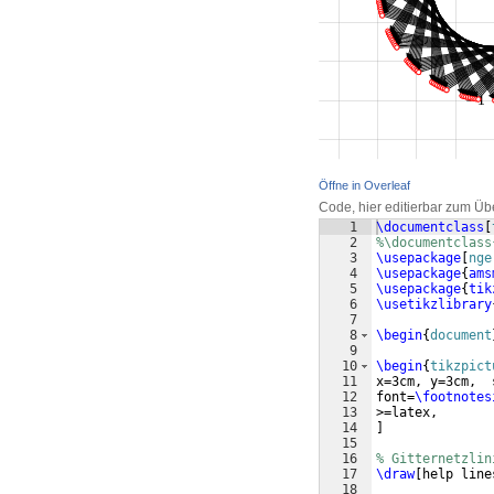
Öffne in Overleaf
Code, hier editierbar zum Üb
1
\documentclass
[
2
%\documentclass
3
\usepackage
[
nge
4
\usepackage
{
ams
5
\usepackage
{
tik
6
\usetikzlibrary
7
8
\begin
{
document
9
10
\begin
{
tikzpict
11
x=3cm, y=3cm,  
12
font=
\footnotes
13
>=latex,   
14
]
15
16
% Gitternetzlin
17
\draw
[
help line
18