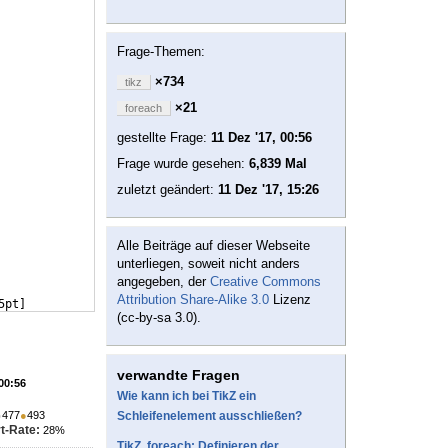
Frage-Themen:
×734
tikz
×21
foreach
gestellte Frage:
11 Dez '17, 00:56
Frage wurde gesehen:
6,839 Mal
zuletzt geändert:
11 Dez '17, 15:26
Alle Beiträge auf dieser Webseite
unterliegen, soweit nicht anders
angegeben, der
Creative Commons
Attribution Share-Alike 3.0
Lizenz
5pt
]
(cc-by-sa 3.0).
verwandte Fragen
 00:56
Wie kann ich bei TikZ ein
●
477
●
493
Schleifenelement ausschließen?
t-Rate:
28%
TikZ, foreach: Definieren der