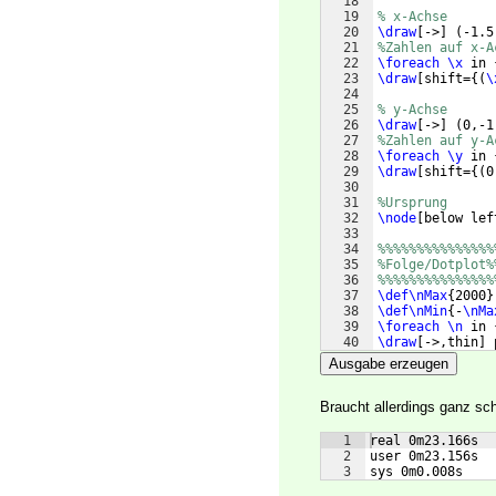
18
19
% x-Achse
20
\draw
[
->
]
(
-1.5
21
%Zahlen auf x-A
22
\foreach
\x
 in 
23
\draw
[
shift=
{(
\
24
25
% y-Achse 
26
\draw
[
->
]
(
0,-1
27
%Zahlen auf y-A
28
\foreach
\y
 in 
29
\draw
[
shift=
{(
0
30
31
%Ursprung
32
\node
[
below lef
33
34
%%%%%%%%%%%%%%%
35
%Folge/Dotplot%
36
%%%%%%%%%%%%%%%
37
\def\nMax
{
2000
}
38
\def\nMin
{
-
\nMa
39
\foreach
\n
 in 
40
\draw
[
->,thin
]
 
41
coordinates
{
Ausgabe erzeugen
Braucht allerdings ganz sc
1
real 0m23.166s
2
user 0m23.156s
3
sys 0m0.008s