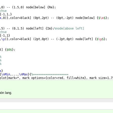
,0
)
 -- 
(
1.5,0
)
 node
[
below
]
{
Re
}
; 
chse
{
-1,1,
}
x
,0
)}
,color=black
]
(
0pt,2pt
)
 -- 
(
0pt,-2pt
)
 node
[
below
]
{
$
\x
$
}
;
.5
)
 -- 
(
0,1.5
)
 node
[
left
]
{
Im
}
;
%node[above left]
chse
{
-1,1
}
,
\y
)}
,color=black
]
(
2pt,0pt
)
 -- 
(
-2pt,0pt
)
 node
[
left
]
{
$
\y
$
}
;
t
]
{
$0$
}
;
%
%
%
x
}
{
\nMin
,...,
\nMax
}
{
%====================
plot
[
mark=*, mark options=
{
color=red, fill=white
}
, mark size=1.7
hön lang.