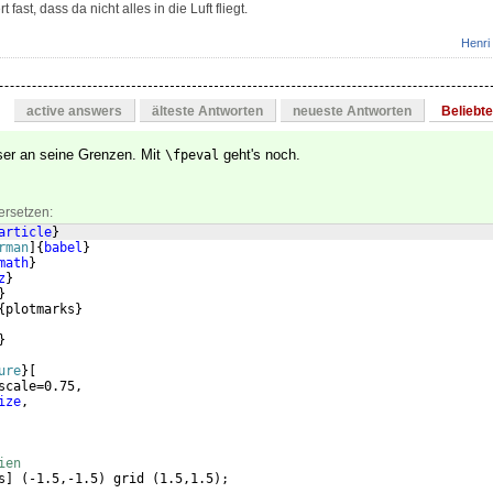
fast, dass da nicht alles in die Luft fliegt.
Henri
active answers
älteste Antworten
neueste Antworten
Beliebt
ser an seine Grenzen. Mit
geht's noch.
\fpeval
ersetzen:
article
}
rman
]
{
babel
}
math
}
z
}
}
{
plotmarks
}
}
ure
}
[
scale=0.75, 
ize
,
ien
s
]
(
-1.5,-1.5
)
 grid 
(
1.5,1.5
)
;