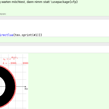
g warten möchtest, dann nimm statt
\usepackage{xfp}
etzen:
irectlua
{
tex.sprint
(
#1
)}}