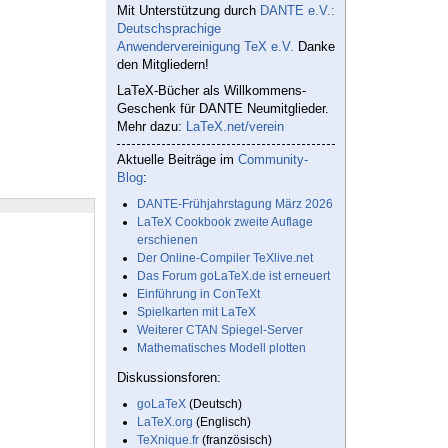
Mit Unterstützung durch
DANTE e.V.:
Deutschsprachige
Anwendervereinigung TeX e.V.
Danke
den Mitgliedern!
LaTeX-Bücher als Willkommens-
Geschenk für DANTE Neumitglieder.
Mehr dazu:
LaTeX.net/verein
Aktuelle Beiträge im
Community-
Blog
:
DANTE-Frühjahrstagung März 2026
LaTeX Cookbook zweite Auflage
erschienen
Der Online-Compiler TeXlive.net
Das Forum goLaTeX.de ist erneuert
Einführung in ConTeXt
Spielkarten mit LaTeX
Weiterer CTAN Spiegel-Server
Mathematisches Modell plotten
Diskussionsforen:
goLaTeX
(Deutsch)
LaTeX.org
(Englisch)
TeXnique.fr
(französisch)