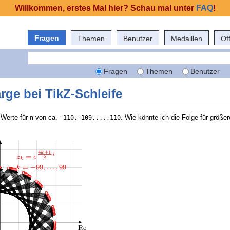
Willkommen, erstes Mal hier? Schau mal unter
FAQ
!
Fragen
Themen
Benutzer
Medaillen
Of
Fragen
Themen
Benutzer
rge bei TikZ-Schleife
 Werte für
von ca.
. Wie könnte ich die Folge für größer
n
-110,-109,...,110