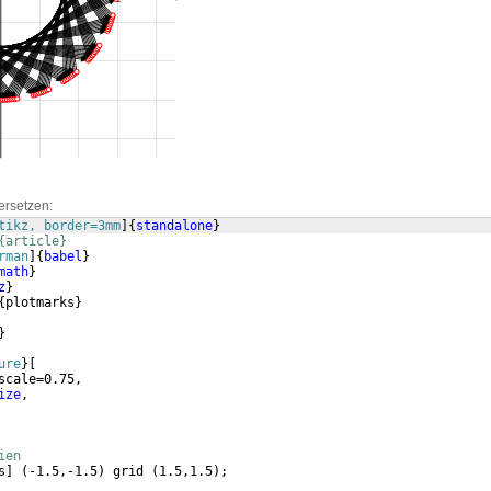
ersetzen:
tikz, border=3mm
]
{
standalone
}
{article}
rman
]
{
babel
}
math
}
z
}
{
plotmarks
}
}
ure
}
[
scale=0.75, 
ize
,
ien
s
]
(
-1.5,-1.5
)
 grid 
(
1.5,1.5
)
;