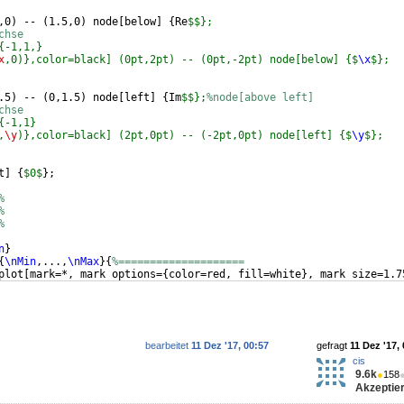
,0
)
 -- 
(
1.5,0
)
 node
[
below
]
{
Re
$$}; 
chse
{-1,1,}
x
,0)},color=black] (0pt,2pt) -- (0pt,-2pt) node[below] {$
\x
$};
.5
)
 -- 
(
0,1.5
)
 node
[
left
]
{
Im
$$};
%node[above left]
chse
{-1,1}
,
\y
)},color=black] (2pt,0pt) -- (-2pt,0pt) node[left] {$
\y
$};
t
]
{
$0$
}
;
%
%
%
n
}
{
\nMin
,...,
\nMax
}
{
%====================
plot
[
mark=*, mark options=
{
color=red, fill=white
}
, mark size=1.7
bearbeitet
11 Dez '17, 00:57
gefragt
11 Dez '17,
cis
9.6k
●
158
Akzeptier