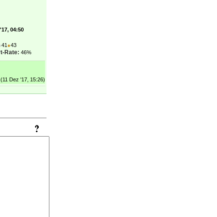
'17, 04:50
●
41
●
43
t-Rate:
46%
(11 Dez '17, 15:26)