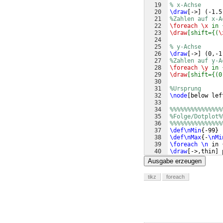
19
% x-Achse
20
\draw
[
->
]
(
-1.5
21
%Zahlen auf x-A
22
\foreach
\x
 in 
23
\draw
[shift={(
\
24
25
% y-Achse 
26
\draw
[
->
]
(
0,-1
27
%Zahlen auf y-A
28
\foreach
\y
 in 
29
\draw
[shift={(0
30
31
%Ursprung
32
\node
[
below lef
33
34
%%%%%%%%%%%%%%%
35
%Folge/Dotplot%
36
%%%%%%%%%%%%%%%
37
\def\nMin
{
-99
}
38
\def\nMax
{
-
\nMi
39
\foreach
\n
 in 
40
\draw
[
->,thin
]
 
41
coordinates
{
Ausgabe erzeugen
tikz
foreach