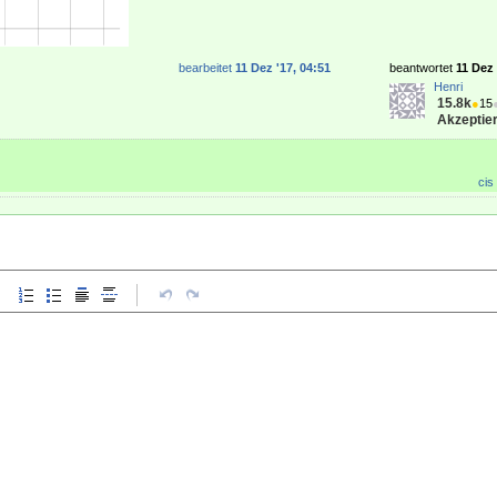
bearbeitet
11 Dez '17, 04:51
beantwortet
11 Dez 
Henri
15.8k
●
15
Akzeptier
cis