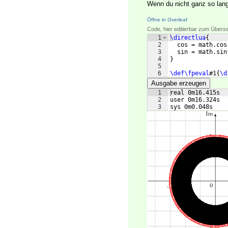
Wenn du nicht ganz so lan
Öffne in Overleaf
Code, hier editierbar zum Übers
1
\directlua
{
2
  cos = math.cos
3
  sin = math.sin
4
}
5
6
\def\fpeval
#1
{
\d
Ausgabe erzeugen
1
real 0m16.415s
2
user 0m16.324s
3
sys 0m0.048s