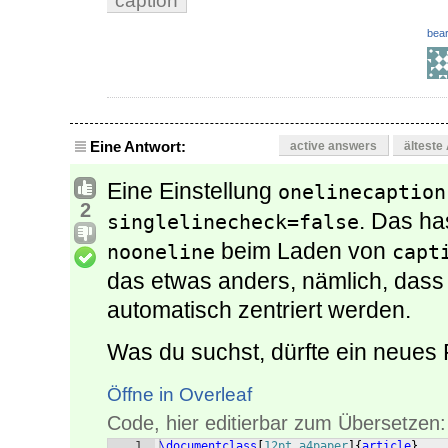
caption
bear
Eine Antwort:
active answers
älteste
Eine Einstellung
onelinecaption
2
. Das has
singlelinecheck=false
beim Laden von
nooneline
capt
das etwas anders, nämlich, dass 
automatisch zentriert werden.
Was du suchst, dürfte ein neues 
Öffne in Overleaf
Code, hier editierbar zum Übersetzen:
1
\documentclass
[
12pt,a4paper
]
{
article
}