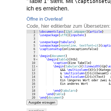
"Table 1" steht. Mit
\captionsetu
ich es erreichen.
Öffne in Overleaf
Code, hier editierbar zum Übersetzen:
1
\documentclass
[
12pt,a4paper
]
{
article
}
2
\usepackage
[
utf8
]
{
inputenc
}
3
4
\usepackage
{
tabularx
}
5
\usepackage
[
nooneline, textfont=it
]
{
capti
6
\captionsetup
{
onlinecaptionsfalse
}
7
8
\begin
{
document
}
9
\begin
{
table
}
[
htb
]
10
\caption
{
Eine Tabelle
}
11
\begin
{
tabularx
}
{
\linewidth
}
{
@
{
\e
12
    &&& 
\multicolumn
{
4
}
{
c
}
{
Katego
13
    & 
\multicolumn
{
2
}
{
c
}
{
Gesamt
}
 
14
    & 
\multicolumn
{
2
}
{
c
}
{
Text
}
   
15
    Ein längeres Wort oder zwei &
16
    Ein anderes Wort            &
17
18
\end
{
tabularx
}
19
\end
{
table
}
20
\end
{
document
}
Ausgabe erzeugen