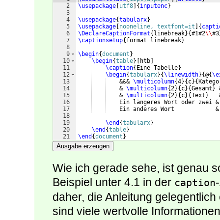
2
\usepackage
[
utf8
]
{
inputenc
}
3
4
\usepackage
{
tabularx
}
5
\usepackage
[
nooneline, textfont=it
]
{
capti
6
\DeclareCaptionFormat
{
linebreak
}
{
#1#2
\\
#3
7
\captionsetup
{
format=linebreak
}
8
9
\begin
{
document
}
10
\begin
{
table
}
[
htb
]
11
\caption
{
Eine Tabelle
}
12
\begin
{
tabularx
}
{
\linewidth
}
{
@
{
\e
13
    &&& 
\multicolumn
{
4
}
{
c
}
{
Katego
14
    & 
\multicolumn
{
2
}
{
c
}
{
Gesamt
}
 
15
    & 
\multicolumn
{
2
}
{
c
}
{
Text
}
   
16
    Ein längeres Wort oder zwei &
17
    Ein anderes Wort            &
18
19
\end
{
tabularx
}
20
\end
{
table
}
21
\end
{
document
}
Ausgabe erzeugen
Wie ich gerade sehe, ist genau s
Beispiel unter 4.1 in der
caption
daher, die Anleitung gelegentlich
sind viele wertvolle Informationen