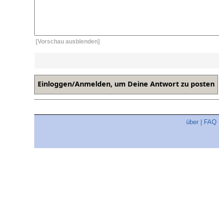
[Vorschau ausblenden]
über
|
FAQ