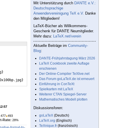
Mit Unterstützung durch
DANTE e.V.:
Deutschsprachige
Anwendervereinigung TeX e.V.
Danke
den Mitgliedern!
LaTeX-Bücher als Willkommens-
Geschenk für DANTE Neumitglieder.
Mehr dazu:
LaTeX.net/verein
Aktuelle Beiträge im
Community-
Blog
:
DANTE-Frühjahrstagung März 2026
LaTeX Cookbook zweite Auflage
erschienen
g
}
Der Online-Compiler TeXlive.net
Das Forum goLaTeX.de ist erneuert
0x100bp.jpg
}
Einführung in ConTeXt
Spielkarten mit LaTeX
Weiterer CTAN Spiegel-Server
Mathematisches Modell plotten
12:57
Diskussionsforen:
goLaTeX
(Deutsch)
●
477
●
493
t-Rate:
28%
LaTeX.org
(Englisch)
TeXnique.fr
(französisch)
ative-format-to-