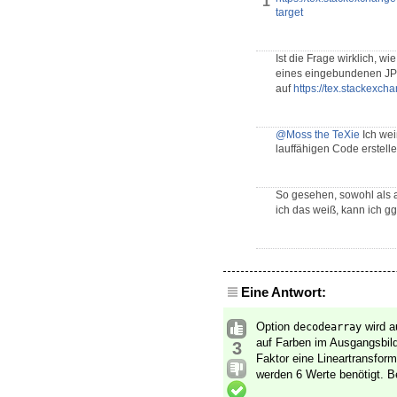
1
target
Ist die Frage wirklich, wi
eines eingebundenen JPE
auf
https://tex.stackexc
@Moss the TeXie
Ich wei
lauffähigen Code erstell
So gesehen, sowohl als 
ich das weiß, kann ich gg
Eine Antwort:
Option
wird a
decodearray
auf Farben im Ausgangsbild
3
Faktor eine Lineartransform
werden 6 Werte benötigt. 