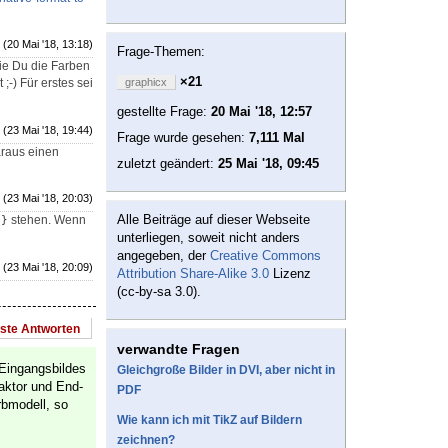
(20 Mai '18, 13:18)
Frage-Themen:
wie Du die Farben
×21
;-) Für erstes sei
graphicx
gestellte Frage:
20 Mai '18, 12:57
(23 Mai '18, 19:44)
Frage wurde gesehen:
7,111 Mal
araus einen
zuletzt geändert:
25 Mai '18, 09:45
(23 Mai '18, 20:03)
Alle Beiträge auf dieser Webseite
stehen. Wenn
0}
unterliegen, soweit nicht anders
angegeben, der
Creative Commons
(23 Mai '18, 20:09)
Attribution Share-Alike 3.0
Lizenz
(cc-by-sa 3.0).
este Antworten
verwandte Fragen
 Eingangsbildes
Gleichgroße Bilder in DVI, aber nicht in
aktor und End-
PDF
rbmodell, so
Wie kann ich mit TikZ auf Bildern
zeichnen?