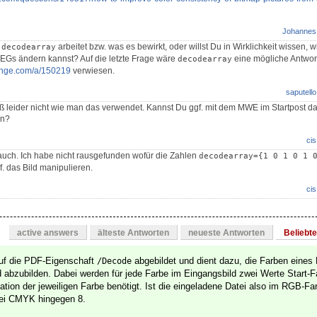
Johannes
e
arbeitet bzw. was es bewirkt, oder willst Du in Wirklichkeit wissen, 
decodearray
Gs ändern kannst? Auf die letzte Frage wäre
eine mögliche Antwort 
decodearray
hange.com/a/150219
verwiesen.
saputello
ß leider nicht wie man das verwendet. Kannst Du ggf. mit dem MWE im Startpost d
en?
cis
auch. Ich habe nicht rausgefunden wofür die Zahlen
decodearray={1 0 1 0 1 
f. das Bild manipulieren.
cis
active answers
älteste Antworten
neueste Antworten
Beliebt
uf die PDF-Eigenschaft
abgebildet und dient dazu, die Farben eines
/Decode
 abzubilden. Dabei werden für jede Farbe im Eingangsbild zwei Werte Start-F
ation der jeweiligen Farbe benötigt. Ist die eingeladene Datei also im RGB-Fa
Bei CMYK hingegen 8.