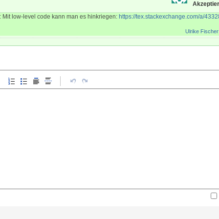
Akzeptier
n: Mit low-level code kann man es hinkriegen:
https://tex.stackexchange.com/a/433
Ulrike Fischer