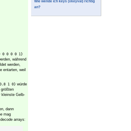
Wie wende ich keys (xkeyval) richtig
an?
0 0 0 0 0 1}
 werden, während
ildet werden,
e entarten, weil
würde
0.8 1 0}
n größten
r kleinste Gelb-
en, dann
che mag
 decode arrays: