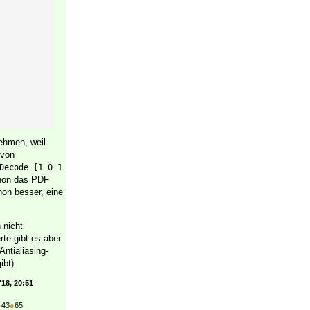
nehmen, weil
 von
Decode [1 0 1 
chon das PDF
hon besser, eine
 nicht
te gibt es aber
ntialiasing-
ibt).
'18, 20:51
●
43
●
65