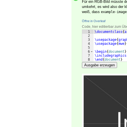
Für ein RGB-Bild müsste
d
umkehrt, es wird also der 
weiß, dass
example-image
Öffne in Overleaf
Code, hier editierbar zum Üb
1
\documentclass
{
a
2
3
\usepackage
{
grap
4
\usepackage
{
mwe
}
5
6
\begin
{
document
}
7
\includegraphics
8
\end
{
document
}
Ausgabe erzeugen