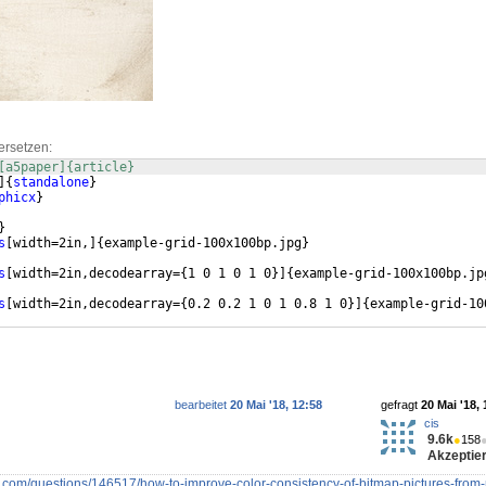
ersetzen:
[a5paper]{article} 
]
{
standalone
}
phicx
}
}
s
[
width=2in,
]
{
example-grid-100x100bp.jpg
}
s
[
width=2in,decodearray=
{
1 0 1 0 1 0
}]
{
example-grid-100x100bp.jp
s
[
width=2in,decodearray=
{
0.2 0.2 1 0 1 0.8 1 0
}]
{
example-grid-10
bearbeitet
20 Mai '18, 12:58
gefragt
20 Mai '18, 
cis
9.6k
●
158
Akzeptier
e.com/questions/146517/how-to-improve-color-consistency-of-bitmap-pictures-from-n