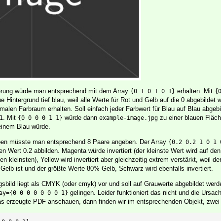
derung würde man entsprechend mit dem Array
erhalten. Mit
{0 1 0 1 0 1}
{
e Hintergrund tief blau, weil alle Werte für Rot und Gelb auf die 0 abgebildet
rmalen Farbraum erhalten. Soll einfach jeder Farbwert für Blau auf Blau abgeb
. Mit
würde dann
zu einer blauen Fläch
1
{0 0 0 0 1 1}
example-image.jpg
reinem Blau würde.
ben müsste man entsprechend 8 Paare angeben. Der Array
{0.2 0.2 1 0 1 
n Wert 0.2 abbilden. Magenta würde invertiert (der kleinste Wert wird auf de
en kleinsten), Yellow wird invertiert aber gleichzeitig extrem verstärkt, weil de
lb ist und der größte Werte 80% Gelb, Schwarz wird ebenfalls invertiert.
ild liegt als CMYK (oder cmyk) vor und soll auf Grauwerte abgebildet werd
gelingen. Leider funktioniert das nicht und die Ursa
ay={0 0 0 0 0 0 0 1}
as erzeugte PDF anschauen, dann finden wir im entsprechenden Objekt, zwei