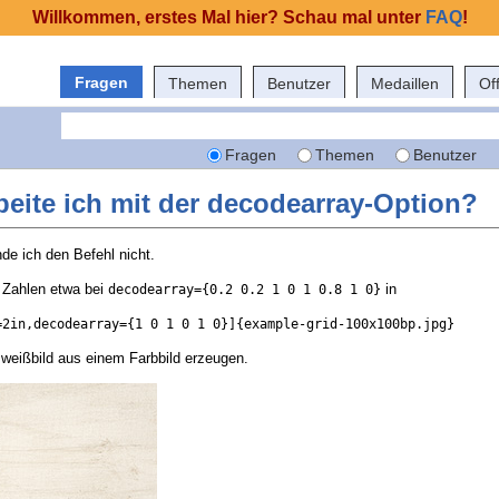
Willkommen, erstes Mal hier? Schau mal unter
FAQ
!
Fragen
Themen
Benutzer
Medaillen
Of
Fragen
Themen
Benutzer
beite ich mit der decodearray-Option?
nde ich den Befehl nicht.
 Zahlen etwa bei
in
decodearray={0.2 0.2 1 0 1 0.8 1 0}
=2in,decodearray={1 0 1 0 1 0}]{example-grid-100x100bp.jpg}
weißbild aus einem Farbbild erzeugen.