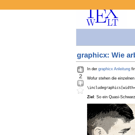
graphicx: Wie ar
In der
graphicx Anleitung
fi
2
Wofur stehen die einzelnen
\includegraphics[width
Ziel
: So ein Quasi-Schwarz