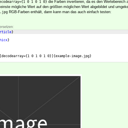
die Farben invertieren, da es den Wertebereich a
ecodearray={1 0 1 0 1 0}
kleinste mögliche Wert auf den größten möglichen Wert abgebildet und umge
RGB-Farben enthält, dann kann man das auch einfach testen:
.jpg
ersetzen:
rticle
}
hicx
}
[
decodearray=
{
1 0 1 0 1 0
}]
{
example-image.jpg
}