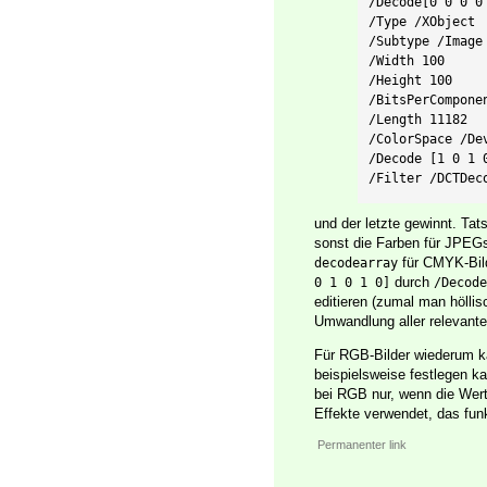
/Decode[0 0 0 0 
/Type /XObject  
/Subtype /Image 
/Width 100  

/Height 100  

/BitsPerComponen
/Length 11182  

/ColorSpace /Dev
/Decode [1 0 1 0
/Filter /DCTDec
und der letzte gewinnt. T
sonst die Farben für JPEGs
für CMYK-Bild
decodearray
durch
0 1 0 1 0]
/Decode
editieren (zumal man hölli
Umwandlung aller relevante
Für RGB-Bilder wiederum 
beispielsweise festlegen k
bei RGB nur, wenn die Werte
Effekte verwendet, das funkt
Permanenter link