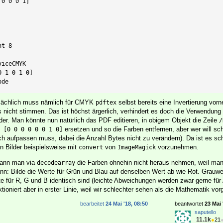
0 0 0 1]  



 

t 8  

iceCMYK  

 1 0 1 0]  

ode
atsächlich muss nämlich für CMYK
selbst bereits eine Invertierung vor
pdftex
 nicht stimmen. Das ist höchst ärgerlich, verhindert es doch die Verwendung
er. Man könnte nun natürlich das PDF editieren, in obigem Objekt die Zeile
/
ersetzen und so die Farben entfernen, aber wer will s
 [0 0 0 0 0 0 1 0]
sch aufpassen muss, dabei die Anzahl Bytes nicht zu verändern). Da ist es sc
n Bilder beispielsweise mit
von
vorzunehmen.
convert
ImageMagick
kann man via
die Farben ohnehin nicht heraus nehmen, weil man
decodearray
ann: Bilde die Werte für Grün und Blau auf denselben Wert ab wie Rot. Grauwer
 für R, G und B identisch sind (leichte Abweichungen werden zwar gerne für A
ioniert aber in erster Linie, weil wir schlechter sehen als die Mathematik vorg
bearbeitet
24 Mai '18, 08:50
beantwortet
23 Mai 
saputello
11.1k
●
21