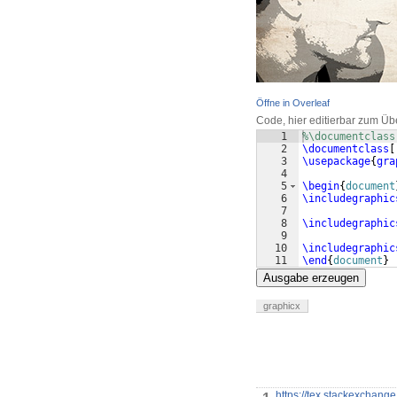
Öffne in Overleaf
Code, hier editierbar zum Üb
1
%\documentclass
2
\documentclass
[
3
\usepackage
{
gra
4
5
\begin
{
document
6
\includegraphic
7
8
\includegraphic
9
10
\includegraphic
11
\end
{
document
}
Ausgabe erzeugen
graphicx
https://tex.stackexchang