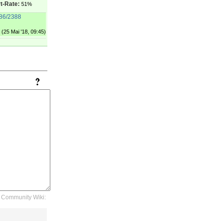
t-Rate:
51%
286/2388
(25 Mai '18, 09:45)
Community Wiki: