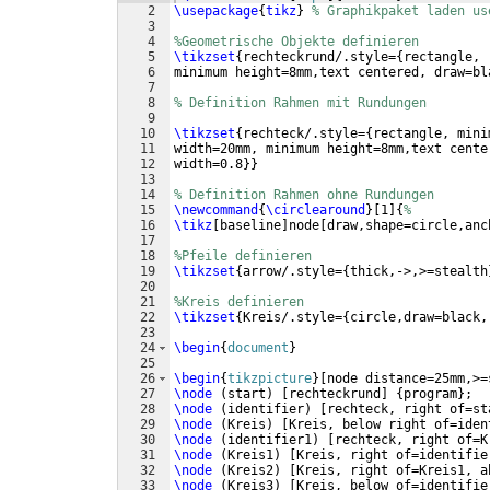
2
\usepackage
{
tikz
}
% Graphikpaket laden us
3
4
%Geometrische Objekte definieren 
5
\tikzset
{
rechteckrund/.style=
{
rectangle, 
6
minimum height=8mm,text centered, draw=bl
7
8
% Definition Rahmen mit Rundungen
9
10
\tikzset
{
rechteck/.style=
{
rectangle, mini
11
width=20mm, minimum height=8mm,text cente
12
width=0.8
}}
13
14
% Definition Rahmen ohne Rundungen
15
\newcommand
{
\circlearound
}
[
1
]
{
% 
16
\tikz
[
baseline
]
node
[
draw,shape=circle,anc
17
18
%Pfeile definieren 
19
\tikzset
{
arrow/.style=
{
thick,->,>=stealth
20
21
%Kreis definieren 
22
\tikzset
{
Kreis/.style=
{
circle,draw=black,
23
24
\begin
{
document
}
25
26
\begin
{
tikzpicture
}
[
node distance=25mm,>=
27
\node
(
start
)
[
rechteckrund
]
{
program
}
; 
28
\node
(
identifier
)
[
rechteck, right of=st
29
\node
(
Kreis
)
[
Kreis, below right of=iden
30
\node
(
identifier1
)
[
rechteck, right of=K
31
\node
(
Kreis1
)
[
Kreis, right of=identifie
32
\node
(
Kreis2
)
[
Kreis, right of=Kreis1, a
33
\node
(
Kreis3
)
[
Kreis, below of=identifie