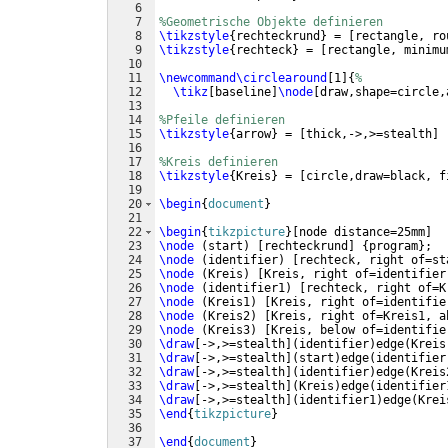
6
7
%Geometrische Objekte definieren
8
\tikzstyle
{
rechteckrund
}
 = 
[
rectangle, ro
9
\tikzstyle
{
rechteck
}
 = 
[
rectangle, minimu
10
11
\newcommand\circlearound
[
1
]
{
%
12
\tikz
[
baseline
]
\node
[
draw,shape=circle,
13
14
%Pfeile definieren
15
\tikzstyle
{
arrow
}
 = 
[
thick,->,>=stealth
]
16
17
%Kreis definieren
18
\tikzstyle
{
Kreis
}
 = 
[
circle,draw=black, f
19
20
\begin
{
document
}
21
22
\begin
{
tikzpicture
}
[
node distance=25mm
]
23
\node
(
start
)
[
rechteckrund
]
{
program
}
;
24
\node
(
identifier
)
[
rechteck, right of=st
25
\node
(
Kreis
)
[
Kreis, right of=identifier
26
\node
(
identifier1
)
[
rechteck, right of=K
27
\node
(
Kreis1
)
[
Kreis, right of=identifie
28
\node
(
Kreis2
)
[
Kreis, right of=Kreis1, a
29
\node
(
Kreis3
)
[
Kreis, below of=identifie
30
\draw
[
->,>=stealth
]
(
identifier
)
edge
(
Kreis
31
\draw
[
->,>=stealth
]
(
start
)
edge
(
identifier
32
\draw
[
->,>=stealth
]
(
identifier
)
edge
(
Kreis
33
\draw
[
->,>=stealth
]
(
Kreis
)
edge
(
identifier
34
\draw
[
->,>=stealth
]
(
identifier1
)
edge
(
Krei
35
\end
{
tikzpicture
}
36
37
\end
{
document
}