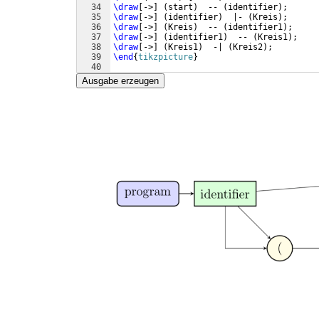
34
\draw
[
->
]
(
start
)
  -- 
(
identifier
)
;
35
\draw
[
->
]
(
identifier
)
  |- 
(
Kreis
)
;
36
\draw
[
->
]
(
Kreis
)
  -- 
(
identifier1
)
;
37
\draw
[
->
]
(
identifier1
)
  -- 
(
Kreis1
)
;
38
\draw
[
->
]
(
Kreis1
)
  -| 
(
Kreis2
)
;
39
\end
{
tikzpicture
}
40
41
\end
{
document
}
Ausgabe erzeugen