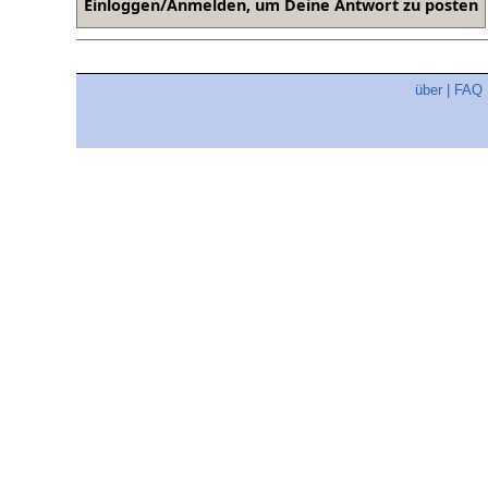
über
|
FAQ