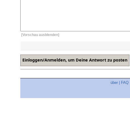
[Vorschau ausblenden]
über
|
FAQ