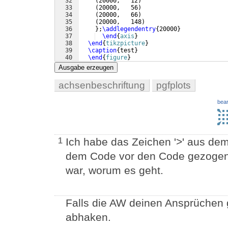
32
(
20000,   12
)
33
(
20000,   56
)
34
(
20000,   66
)
35
(
20000,   148
)
36
}
;
\addlegendentry
{
20000
}
37
\end
{
axis
}
38
\end
{
tikzpicture
}
39
\caption
{
test
}
40
\end
{
figure
}
41
\end
{
document
}
Ausgabe erzeugen
achsenbeschriftung
pgfplots
bear
Ich habe das Zeichen '>' aus dem
1
dem Code vor den Code gezogen, 
war, worum es geht.
Falls die AW deinen Ansprüchen
abhaken.