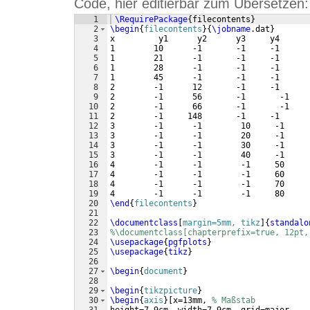
Code, hier editierbar zum Übersetzen:
1
\RequirePackage
{
filecontents
}
2
\begin
{
filecontents
}
{
\jobname
.dat
}
3
x         y1      y2      y3     y4
4
1        10      -1       -1     -1
5
1        21      -1       -1     -1
6
1        28      -1       -1     -1
7
1        45      -1       -1     -1
8
2        -1      12       -1     -1
9
2        -1      56       -1       -1
10
2        -1      66       -1       -1
11
2        -1     148       -1     -1
12
3        -1      -1        10     -1
13
3        -1      -1        20     -1
14
3        -1      -1        30     -1
15
3        -1      -1        40     -1
16
4        -1      -1        -1     50
17
4        -1      -1        -1     60
18
4        -1      -1        -1     70
19
4        -1      -1        -1     80
20
\end
{
filecontents
}
21
22
\documentclass
[
margin=5mm, tikz
]
{
standalo
23
%\documentclass[chapterprefix=true, 12pt,
24
\usepackage
{
pgfplots
}
25
\usepackage
{
tikz
}
26
27
\begin
{
document
}
28
29
\begin
{
tikzpicture
}
30
\begin
{
axis
}
[
x=13mm, 
% Maßstab