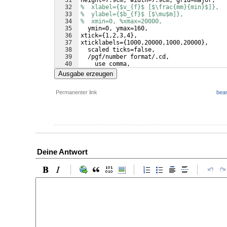
31
height=7.9cm, width=7.9cm, grid=major, 
32
%  xlabel={$v_{f}$ [$\frac{mm}{min}$]}, 
33
%  ylabel={$b_{f}$ [$\mu$m]},
34
%  xmin=0, %xmax=20000,
35
  ymin=0, ymax=160,
36
xtick=
{
1,2,3,4
}
,
37
xticklabels=
{
1000,20000,1000,20000
}
,
38
  scaled ticks=false, 
39
  /pgf/number format/.cd,
40
    use comma,
41
    1000 sep=
{
}
,
Ausgabe erzeugen
Permanenter link
bear
Deine Antwort