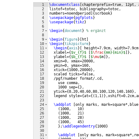
1
\documentclass
[
chapterprefix=true, 12pt, 
2
listof=totoc, bibliography=totoc,
3
numbers=noendperiod
]
{
scrbook
}
4
\usepackage
{
pgfplots
}
5
\usepackage
{
tikz
}
6
7
\begin
{
document
}
% ergänzt
8
9
\begin
{
figure
}
[
ht
]
10
\begin
{
tikzpicture
}
11
\begin
{
axis
}
[
 height=7.9cm, width=7.9cm
12
  xlabel=
{
$v_{f}$
[
$
\frac
{mm}{min}$
]}
, 
13
  ylabel=
{
$b_{f}$
[
$
\mu
$
m
]}
,
14
  xmin=0, xmax=20000,
15
  ymin=0, ymax=160,
16
  xtick=
{
1000,20000
}
,
17
  scaled ticks=false, 
18
  /pgf/number format/.cd,
19
    use comma,
20
    1000 sep=
{
}
,
21
  ytick=
{
0,20,40,60,80,100,120,140,160
}
,
22
  legend style=
{
at=
{(
1,1
)}
,xshift=0.2cm,a
23
24
\addplot
[
only marks, mark=square*,blue
25
(
1000,   10
)
26
(
1000,   21
)
27
(
1000,   28
)
28
(
1000,   45
)
29
}
;
\addlegendentry
{
1000
}
30
31
\addplot
[
only marks, mark=square*,re