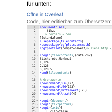
für unten:
Öffne in Overleaf
Code, hier editierbar zum Übersetzen:
1
\documentclass
[
2
    tikz,
3
% borders = 5mm,
4
]
{
standalone
}
5
\usepackage
{
filecontents
}
6
\usepackage
{
pgfplots,amsmath
}
7
\pgfplotsset
{
compat=newest
}
% siehe http:/
8
9
\begin
{
filecontents
}
{
data.csv
}
10
Stichprobe,Merkmal
11
1,124
12
2,126
13
3,128.5
14
\end
{
filecontents
}
15
16
% Grenzwerte
17
\newcommand\OEG
{
127
}
18
\newcommand\UEG
{
123
}
19
\newcommand\Mittelwert
{
125
}
20
\newcommand\Anzahl
{
4
}
21
22
\begin
{
document
}
23
\begin
{
tikzpicture
}
24
\begin
{
axis
}
[
25
  clip=false,