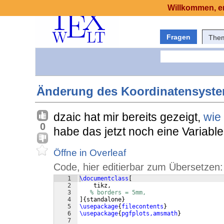
Willkommen, er
Fragen
The
Änderung des Koordinatensyst
dzaic hat mir bereits gezeigt,
wie
0
habe das jetzt noch eine Variable
Öffne in Overleaf
Code, hier editierbar zum Übersetzen:
1
\documentclass
[
2
    tikz,
3
% borders = 5mm,
4
]
{
standalone
}
5
\usepackage
{
filecontents
}
6
\usepackage
{
pgfplots,amsmath
}
7