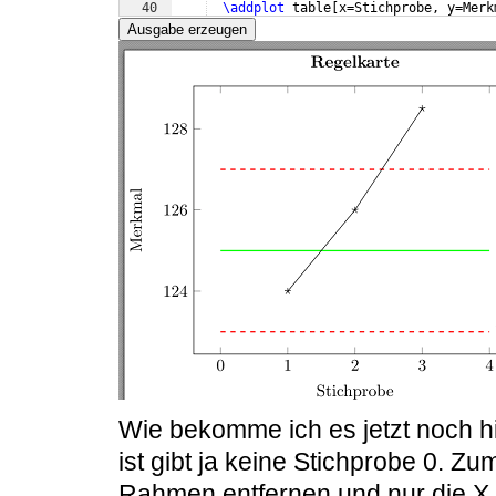
40
\addplot
 table
[
x=Stichprobe, y=Merk
41
\end
{
axis
}
Ausgabe erzeugen
Wie bekomme ich es jetzt noch h
ist gibt ja keine Stichprobe 0. 
Rahmen entfernen und nur die X