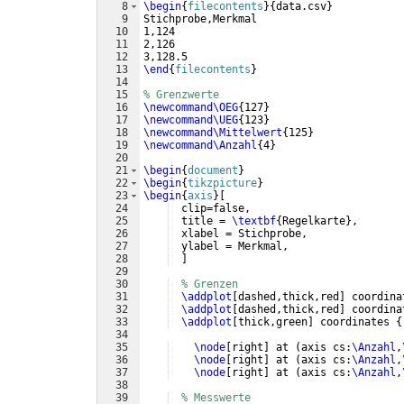
8
\begin
{
filecontents
}
{
data.csv
}
9
Stichprobe,Merkmal
10
1,124
11
2,126
12
3,128.5
13
\end
{
filecontents
}
14
15
% Grenzwerte
16
\newcommand\OEG
{
127
}
17
\newcommand\UEG
{
123
}
18
\newcommand\Mittelwert
{
125
}
19
\newcommand\Anzahl
{
4
}
20
21
\begin
{
document
}
22
\begin
{
tikzpicture
}
23
\begin
{
axis
}
[
24
  clip=false,
25
  title = 
\textbf
{
Regelkarte
}
,
26
  xlabel = Stichprobe,
27
  ylabel = Merkmal,     
28
]
29
30
% Grenzen
31
\addplot
[
dashed,thick,red
]
 coordina
32
\addplot
[
dashed,thick,red
]
 coordina
33
\addplot
[
thick,green
]
 coordinates 
{
34
35
\node
[
right
]
 at 
(
axis cs:
\Anzahl
,
36
\node
[
right
]
 at 
(
axis cs:
\Anzahl
,
37
\node
[
right
]
 at 
(
axis cs:
\Anzahl
,
38
39
% Messwerte