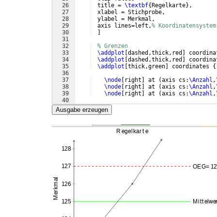
26
  title = 
\textbf
{
Regelkarte
}
,
27
  xlabel = Stichprobe,
28
  ylabel = Merkmal,
29
  axis lines=left,
% Koordinatensystem
30
]
31
32
% Grenzen
33
\addplot
[
dashed,thick,red
]
 coordina
34
\addplot
[
dashed,thick,red
]
 coordina
35
\addplot
[
thick,green
]
 coordinates 
{
36
37
\node
[
right
]
 at 
(
axis cs:
\Anzahl
,
38
\node
[
right
]
 at 
(
axis cs:
\Anzahl
,
39
\node
[
right
]
 at 
(
axis cs:
\Anzahl
,
40
41
% Messwerte
Ausgabe erzeugen