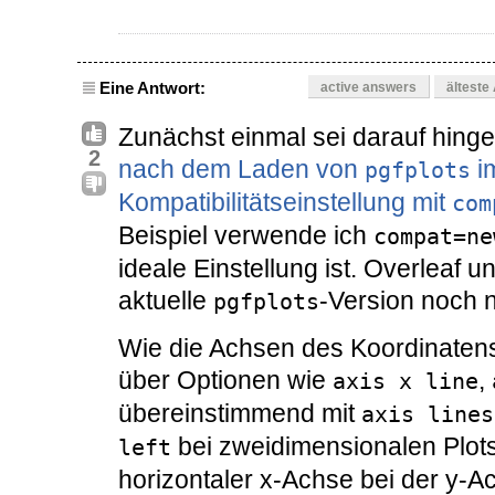
Eine Antwort:
active answers
älteste
Zunächst einmal sei darauf hin
2
nach dem Laden von
i
pgfplots
Kompatibilitätseinstellung mit
com
Beispiel verwende ich
compat=ne
ideale Einstellung ist. Overleaf u
aktuelle
-Version noch n
pgfplots
Wie die Achsen des Koordinaten
über Optionen wie
,
axis x line
übereinstimmend mit
axis lines
bei zweidimensionalen Plots
left
horizontaler x-Achse bei der y-Ac