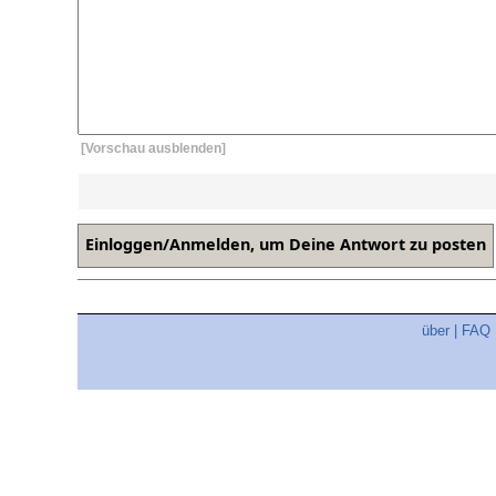
[Vorschau ausblenden]
über
|
FAQ