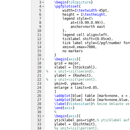
3
\begin
{
tikzpicture
}
4
\pgfplotsset
{
5
    width=1
\textwidth
-45pt,
6
    height = 1
\textheight
,
7
    legend style=
{
%
8
    at=
{(
0.99,0.99
)}
,
9
    anchor=north east
10
}
,
11
    legend cell align=left,
12
    ticklabel shift=
{
0.05cm
}
,
13
    tick label style=
{
/pgf/number for
14
    xmin=0,xmax=7000,
15
    no markers
16
}
17
\begin
{
axis
}
[
18
    grid = major,
19
    xlabel = 
{
Stückzahl
}
,
20
%   x unit=\si{\second},
21
    ylabel = 
{
Rauheit
}
,
22
%   y unit=\si{\percent},
23
    ymin=0, ymax=6,
24
    enlarge x limits=0.05,
25
]
26
\addplot
[
blue
]
 table 
[
mark=none, x = 
27
\addplot
[
blue
]
 table 
[
mark=none,blue,
28
\label
{
Viskositaet
}
% keine Umlaute ve
29
\end
{
axis
}
30
%
31
\begin
{
axis
}
[
32
    yticklabel pos=right,
% yticklabel auf
33
    ylabel = 
{
Dichtheit
}
,
34
%y unit=\si{\percent},