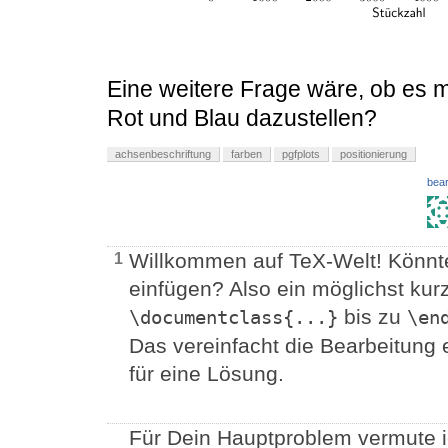
Eine weitere Frage wäre, ob es m
Rot und Blau dazustellen?
achsenbeschriftung
farben
pgfplots
positionierung
bear
Willkommen auf TeX-Welt! Könnte
1
einfügen? Also ein möglichst ku
bis zu
\documentclass{...}
\en
Das vereinfacht die Bearbeitung e
für eine Lösung.
Für Dein Hauptproblem vermute i