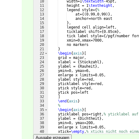
10
    width=1
\textwidth
-45pt,
11
    height = 1
\textheight
,
12
    legend style=
{
%
13
    at=
{(
0.99,0.99
)}
,
14
    anchor=north east
15
}
,
16
    legend cell align=left,
17
    ticklabel shift=
{
0.05cm
}
,
18
    tick label style=
{
/pgf/number for
19
    xmin=0,xmax=7000,
20
    no markers
21
}
22
\begin
{
axis
}
[
23
    grid = major,
24
    xlabel = 
{
Stückzahl
}
,
25
    ylabel = 
{
Rauheit
}
,
26
    ymin=0, ymax=6,
27
    enlarge x limits=0.05,
28
    ylabel style=red,
29
    yticklabel style=red,
30
    ytick style=red,
31
    ytick pos=left
32
]
33
\end
{
axis
}
34
%
35
\begin
{
axis
}
[
36
    yticklabel pos=right,
% yticklabel auf
37
    ylabel = 
{
Dichtheit
}
,
38
    ymin=0, ymax=200,
39
    enlarge x limits=0.05,
40
    xtick=
\empty
,
% xticks nicht noch einm
41
    yticklabel style=blue,
Ausgabe erzeugen