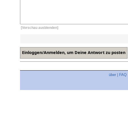
[Vorschau ausblenden]
über
|
FAQ