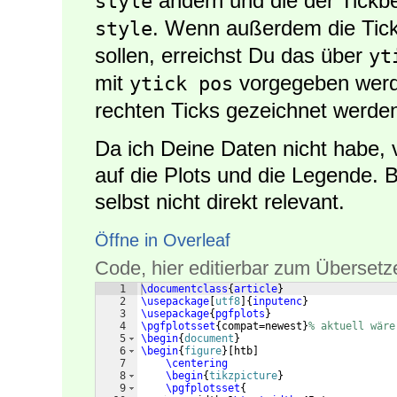
ändern und die der Tickb
style
. Wenn außerdem die Tick
style
sollen, erreichst Du das über
yt
mit
vorgegeben werde
ytick pos
rechten Ticks gezeichnet werde
Da ich Deine Daten nicht habe, v
auf die Plots und die Legende. B
selbst nicht direkt relevant.
Öffne in Overleaf
Code, hier editierbar zum Übersetz
1
\documentclass
{
article
}
2
\usepackage
[
utf8
]
{
inputenc
}
3
\usepackage
{
pgfplots
}
4
\pgfplotsset
{
compat=newest
}
% aktuell wäre
5
\begin
{
document
}
6
\begin
{
figure
}
[
htb
]
7
\centering
8
\begin
{
tikzpicture
}
9
\pgfplotsset
{