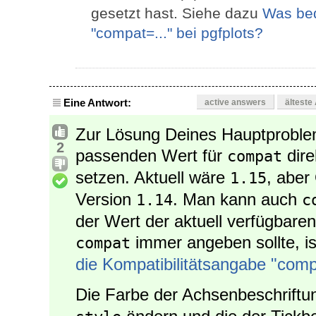
gesetzt hast. Siehe dazu
Was bed
"compat=..." bei pgfplots?
Eine Antwort:
active answers
älteste
Zur Lösung Deines Hauptproble
2
passenden Wert für
dire
compat
setzen. Aktuell wäre
, aber
1.15
Version
. Man kann auch
1.14
c
der Wert der aktuell verfügbar
immer angeben sollte, i
compat
die Kompatibilitätsangabe "compa
Die Farbe der Achsenbeschriftu