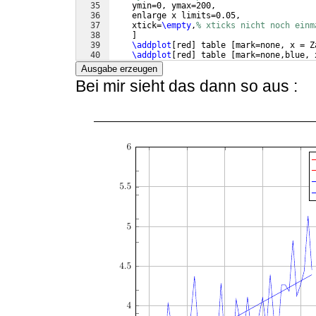
35
    ymin=0, ymax=200,
36
    enlarge x limits=0.05,
37
    xtick=
\empty
,
% xticks nicht noch einm
38
]
39
\addplot
[
red
]
 table 
[
mark=none, x = Z
40
\addplot
[
red
]
 table 
[
mark=none,blue, 
41
Ausgabe erzeugen
Bei mir sieht das dann so aus :