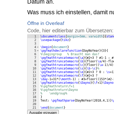
Datum an.
Was muss ich einstellen, damit n
Öffne in Overleaf
Code, hier editierbar zum Übersetzen:
1
\documentclass
[
margin=5mm, varwidth
]
{
stan
2
\usepackage
{
tikz
}
3
4
\begin
{
document
}
5
\pgfmathdeclarefunction
{
DayNoYear
}
{
3
}
{
6
%\begingroup   % Braucht man das?
7
\pgfmathtruncatemacro
{
\a
}
{
#2<3 ? #1-1 : #
8
\pgfmathtruncatemacro
{
\b
}
{
floor
(
\a
/4
)
-flo
9
\pgfmathtruncatemacro
{
\c
}
{
floor
((
\a
-1
)
/4
)
10
\pgfmathtruncatemacro
{
\s
}
{
\b
-
\c
}
%
11
\pgfmathtruncatemacro
{
\e
}
{
#2<3 ? 0 : 
\s
+1
12
\pgfmathtruncatemacro
{
\f
}
{
#2<3 ? 
13
\day
-1+31*
(
\month
-1
)
 : #3+floor
((
153*
(
#2-
14
\pgfmathtruncatemacro
{
\Dayno
}
{
\f
+1
}
\Dayno
15
%\pgfmathreturn\f+1
16
%\pgfmathreturn\Dayno
17
%    \endgroup%
18
}
19
Test: 
\pgfmathparse
{
DayNoYear
(
2018,4,1
)}
\
20
21
\end
{
document
}
Ausgabe erzeugen