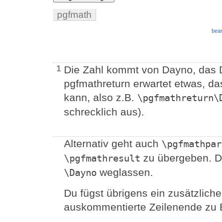
pgfmath
bear
Die Zahl kommt von Dayno, das 
1
pgfmathreturn erwartet etwas, d
kann, also z.B.
\pgfmathreturn\
schrecklich aus).
Alternativ geht auch
\pgfmathpar
zu übergeben. Da
\pgfmathresult
weglassen.
\Dayno
Du fügst übrigens ein zusätzlich
auskommentierte Zeilenende zu 