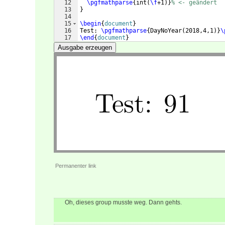
12
\pgfmathparse
{
int
(
\f
+1
)}
% <- geändert
13
}
14
15
\begin
{
document
}
16
Test: 
\pgfmathparse
{
DayNoYear
(
2018,4,1
)}
\
17
\end
{
document
}
Ausgabe erzeugen
Permanenter link
Oh, dieses group musste weg. Dann gehts.