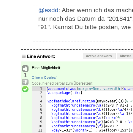
@esdd
: Aber wenn ich das mach
nur noch das Datum da "201841",
"91". Kannst Du bitte posten, wi
Eine Antwort:
active answers
älteste
Eine Möglichkeit:
1
Öffne in Overleaf
Code, hier editierbar zum Übersetzen:
1
\documentclass
[
margin=5mm, varwidth
]
{
stan
2
\usepackage
{
tikz
}
3
4
\pgfmathdeclarefunction
{
DayNoYear
}
{
3
}
{
% <
5
\pgfmathtruncatemacro
{
\a
}
{
#2<3 ? #1-1 :
6
\pgfmathtruncatemacro
{
\b
}
{
floor
(
\a
/4
)
-f
7
\pgfmathtruncatemacro
{
\c
}
{
floor
((
\a
-1
)
/
8
\pgfmathtruncatemacro
{
\s
}
{
\b
-
\c
}
%
9
\pgfmathtruncatemacro
{
\e
}
{
#2<3 ? 0 : 
\s
10
\pgfmathtruncatemacro
{
\f
}
{
#2<3 ? 
11
\day
-1+31*
(
\month
-1
)
 : #3+floor
((
153*
(
#