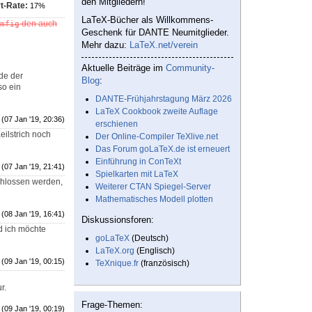
den Mitgliedern!
t-Rate:
17%
LaTeX-Bücher als Willkommens-
den auch
mfig
Geschenk für DANTE Neumitglieder.
Mehr dazu:
LaTeX.net/verein
Aktuelle Beiträge im
Community-
ade der
Blog
:
so ein
DANTE-Frühjahrstagung März 2026
LaTeX Cookbook zweite Auflage
(07 Jan '19, 20:36)
erschienen
eilstrich noch
Der Online-Compiler TeXlive.net
Das Forum goLaTeX.de ist erneuert
Einführung in ConTeXt
(07 Jan '19, 21:41)
Spielkarten mit LaTeX
chlossen werden,
Weiterer CTAN Spiegel-Server
Mathematisches Modell plotten
(08 Jan '19, 16:41)
Diskussionsforen:
d ich möchte
goLaTeX
(Deutsch)
LaTeX.org
(Englisch)
(09 Jan '19, 00:15)
TeXnique.fr
(französisch)
r.
Frage-Themen:
(09 Jan '19, 00:19)