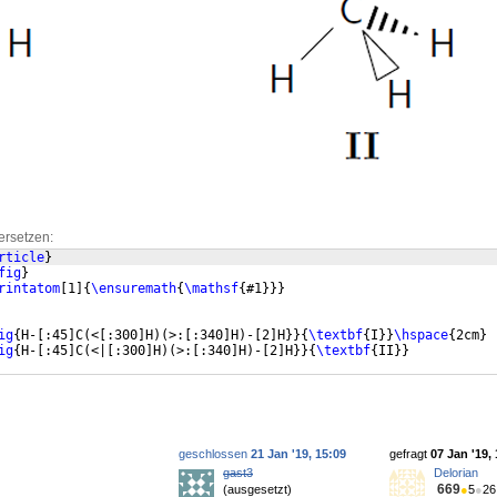
ersetzen:
rticle
}
fig
}
rintatom
[
1
]
{
\ensuremath
{
\mathsf
{
#1
}}}
ig
{
H-
[
:45
]
C
(
<
[
:300
]
H
)
(
>:
[
:340
]
H
)
-
[
2
]
H
}}
{
\textbf
{
I
}}
\hspace
{
2cm
}
ig
{
H-
[
:45
]
C
(
<|
[
:300
]
H
)
(
>:
[
:340
]
H
)
-
[
2
]
H
}}
{
\textbf
{
II
}}
geschlossen
21 Jan '19, 15:09
gefragt
07 Jan '19,
gast3
Delorian
669
(ausgesetzt)
●
5
●
26