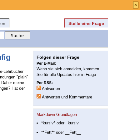
Anmelden
über
FAQ
×
fen
Stelle eine Frage
fig
Folgen dieser Frage
Per E-Mail:
Wenn sie sich anmelden, kommen
ie-Lehrbücher
Sie für alle Updates hier in Frage
indungen "plain"
n. Daher meine
Per RSS:
ungen? Hat der
Antworten
Antworten und Kommentare
Markdown-Grundlagen
*kursiv* oder _kursiv_
**Fett** oder __Fett__