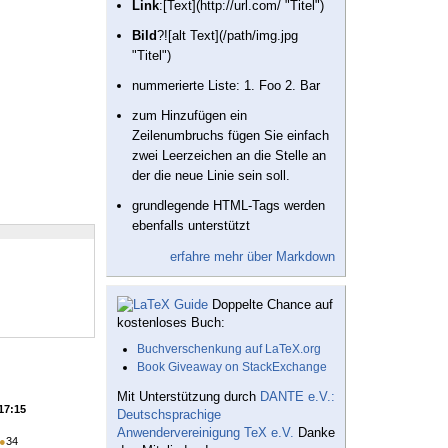
Link
:[Text](http://url.com/ "Titel")
Bild
?![alt Text](/path/img.jpg
"Titel")
nummerierte Liste: 1. Foo 2. Bar
zum Hinzufügen ein
Zeilenumbruchs fügen Sie einfach
zwei Leerzeichen an die Stelle an
der die neue Linie sein soll.
grundlegende HTML-Tags werden
ebenfalls unterstützt
erfahre mehr über Markdown
Doppelte Chance auf
kostenloses Buch:
Buchverschenkung auf LaTeX.org
Book Giveaway on StackExchange
Mit Unterstützung durch
DANTE e.V.:
 17:15
Deutschsprachige
Anwendervereinigung TeX e.V.
Danke
●
34