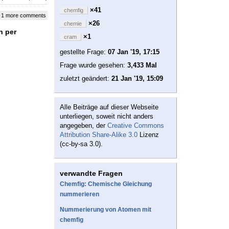
×41
chemfig
 1 more comments
×26
chemie
h per
×1
cram
gestellte Frage:
07 Jan '19, 17:15
Frage wurde gesehen:
3,433 Mal
zuletzt geändert:
21 Jan '19, 15:09
Alle Beiträge auf dieser Webseite
unterliegen, soweit nicht anders
angegeben, der
Creative Commons
Attribution Share-Alike 3.0
Lizenz
(cc-by-sa 3.0).
verwandte Fragen
Chemfig: Chemische Gleichung
nummerieren
Nummerierung von Atomen mit
chemfig