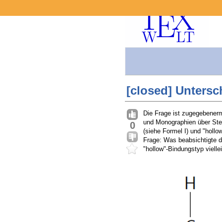
[closed] Untersc
Die Frage ist zugegebenerm
und Monographien über Ster
0
(siehe Formel I) und "holl
Frage: Was beabsichtigte d
"hollow"-Bindungstyp viell