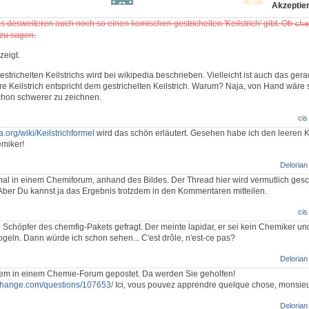
Akzeptier
 es desweiteren auch noch so einen komischen gestrichelten 'Keilstrich' gibt. Ob
che
 zu sagen.
zeigt.
trichelten Keilstrichs wird bei wikipedia beschrieben. Vielleicht ist auch das ger
re Keilstrich entspricht dem gestrichelten Keilstrich. Warum? Naja, von Hand wäre 
schon schwerer zu zeichnen.
cis
.org/wiki/Keilstrichformel
wird das schön erläutert. Gesehen habe ich den leeren K
emiker!
Delorian
mal in einem Chemiforum, anhand des Bildes. Der Thread hier wird vermutlich ges
ber Du kannst ja das Ergebnis trotzdem in den Kommentaren mitteilen.
cis
 Schöpfer des chemfig-Pakets gefragt. Der meinte lapidar, er sei kein Chemiker un
ogeln. Dann würde ich schon sehen... C'est drôle, n'est-ce pas?
Delorian
em in einem Chemie-Forum gepostet. Da werden Sie geholfen!
xchange.com/questions/107653/
Ici, vous pouvez apprendre quelque chose, monsieu
Delorian