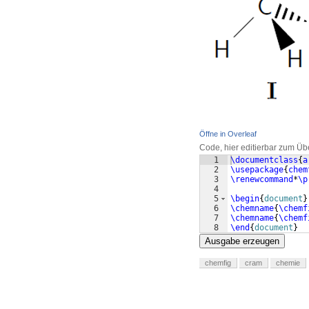
Öffne in Overleaf
Code, hier editierbar zum Üb
1
\documentclass
{
a
2
\usepackage
{
chem
3
\renewcommand
*
\p
4
5
\begin
{
document
}
6
\chemname
{
\chemf
7
\chemname
{
\chemf
8
\end
{
document
}
Ausgabe erzeugen
chemfig
cram
chemie