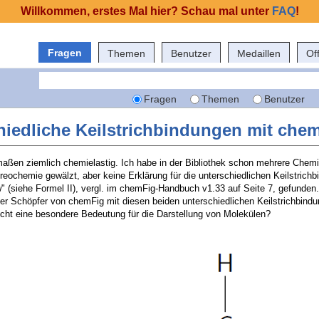
Willkommen, erstes Mal hier? Schau mal unter
FAQ
!
Fragen
Themen
Benutzer
Medaillen
Of
Fragen
Themen
Benutzer
hiedliche Keilstrichbindungen mit chem
aßen ziemlich chemielastig. Ich habe in der Bibliothek schon mehrere Chem
eochemie gewälzt, aber keine Erklärung für die unterschiedlichen Keilstrichb
ow" (siehe Formel II), vergl. im chemFig-Handbuch v1.33 auf Seite 7, gefunde
er Schöpfer von chemFig mit diesen beiden unterschiedlichen Keilstrichbind
eicht eine besondere Bedeutung für die Darstellung von Molekülen?