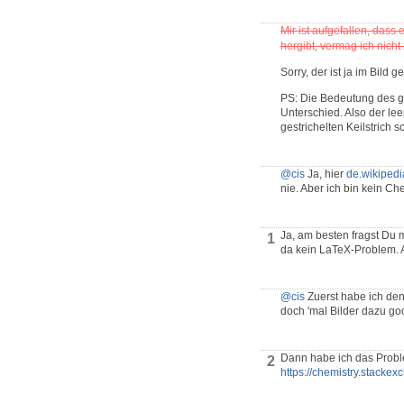
Mir ist aufgefallen, dass
hergibt, vermag ich nicht
Sorry, der ist ja im Bild ge
PS: Die Bedeutung des ges
Unterschied. Also der lee
gestrichelten Keilstrich 
@cis
Ja, hier
de.wikipedia
nie. Aber ich bin kein Ch
Ja, am besten fragst Du 
1
da kein LaTeX-Problem. A
@cis
Zuerst habe ich den
doch 'mal Bilder dazu go
Dann habe ich das Probl
2
https://chemistry.stacke