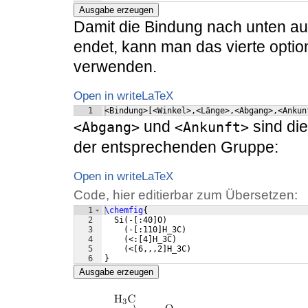
Ausgabe erzeugen
Damit die Bindung nach unten a
endet, kann man das vierte opti
verwenden.
Open in writeLaTeX
1
<Bindung>[<Winkel>,<Länge>,<Abgang>,<Ankun
und
sind di
<Abgang>
<Ankunft>
der entsprechenden Gruppe:
Open in writeLaTeX
Code, hier editierbar zum Übersetzen:
1
\chemfig
{
2
  Si
(
-
[
:40
]
O
)
3
(
-
[
:110
]
H_3C
)
4
(
<:
[
4
]
H_3C
)
5
(
<
[
6,,,2
]
H_3C
)
6
}
Ausgabe erzeugen