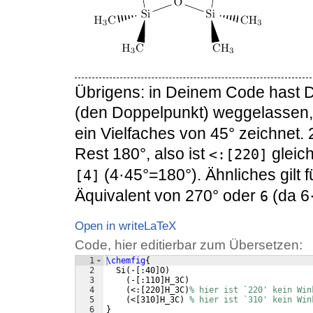
Übrigens: in Deinem Code hast D
(den Doppelpunkt) weggelassen
ein Vielfaches von 45° zeichnet.
Rest 180°, also ist
gleic
<:[220]
(4·45°=180°). Ähnliches gilt fü
[4]
Äquivalent von 270° oder
(da 6
6
Open in writeLaTeX
Code, hier editierbar zum Übersetzen:
1
\chemfig
{
2
  Si
(
-
[
:40
]
O
)
3
(
-
[
:110
]
H_3C
)
4
(
<:
[
220
]
H_3C
)
% hier ist `220' kein Win
5
(
<
[
310
]
H_3C
)
% hier ist `310' kein Win
6
}