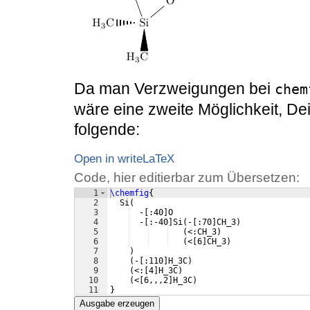
Da man Verzweigungen bei
chem
wäre eine zweite Möglichkeit, De
folgende:
Open in writeLaTeX
Code, hier editierbar zum Übersetzen:
1
\chemfig
{
2
  Si
(
3
  -
[
:40
]
O
4
  -
[
:-40
]
Si
(
-
[
:70
]
CH_3
)
5
(
<:CH_3
)
6
(
<
[
6
]
CH_3
)
7
)
8
(
-
[
:110
]
H_3C
)
9
(
<:
[
4
]
H_3C
)
10
(
<
[
6,,,2
]
H_3C
)
11
}
Ausgabe erzeugen