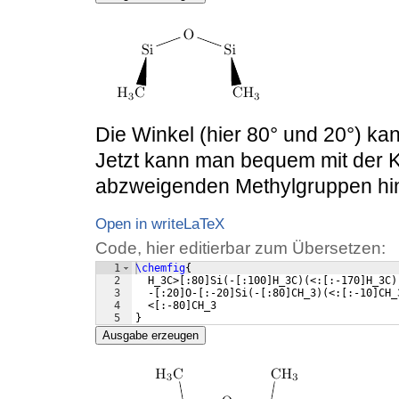
Die Winkel (hier 80° und 20°) ka
Jetzt kann man bequem mit der 
abzweigenden Methylgruppen hi
Open in writeLaTeX
Code, hier editierbar zum Übersetzen:
1
\chemfig
{
2
  H_3C>
[
:80
]
Si
(
-
[
:100
]
H_3C
)
(
<:
[
:-170
]
H_3C
)
3
  -
[
:20
]
O-
[
:-20
]
Si
(
-
[
:80
]
CH_3
)
(
<:
[
:-10
]
CH_
4
  <
[
:-80
]
CH_3
5
}
Ausgabe erzeugen