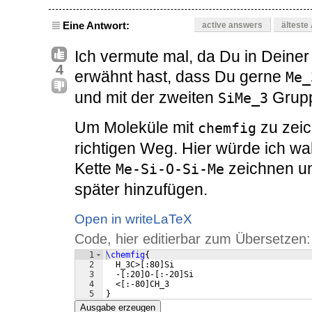
Eine Antwort:
active answers
älteste
Ich vermute mal, da Du in Deine
4
erwähnt hast, dass Du gerne
Me_
und mit der zweiten
Grupp
SiMe_3
Um Moleküle mit
zu zeic
chemfig
richtigen Weg. Hier würde ich wa
Kette
zeichnen un
Me-Si-O-Si-Me
später hinzufügen.
Open in writeLaTeX
Code, hier editierbar zum Übersetzen:
1
\chemfig
{
2
  H_3C>
[
:80
]
Si
3
  -
[
:20
]
O-
[
:-20
]
Si
4
  <
[
:-80
]
CH_3
5
}
Ausgabe erzeugen