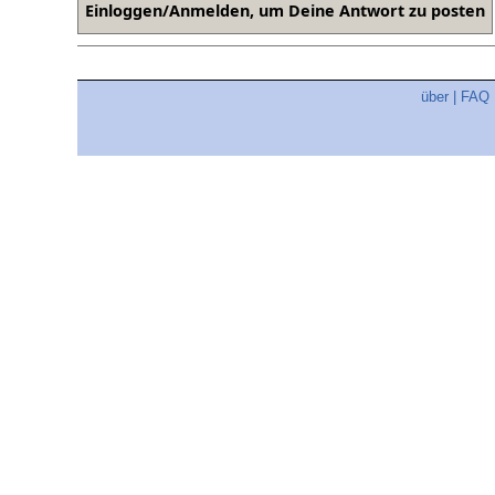
über
|
FAQ