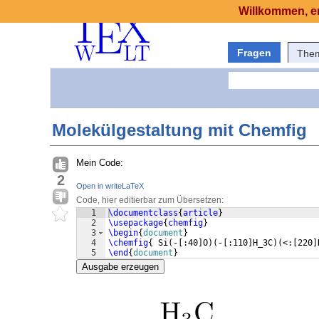
Willkommen, er
Fragen
The
Molekülgestaltung mit Chemfig
Mein Code:
2
Open in writeLaTeX
Code, hier editierbar zum Übersetzen:
1
\documentclass
{
article
}
2
\usepackage
{
chemfig
}
3
\begin
{
document
}
4
\chemfig
{
 Si
(
-
[
:40
]
O
)
(
-
[
:110
]
H_3C
)
(
<:
[
220
]
5
\end
{
document
}
Ausgabe erzeugen