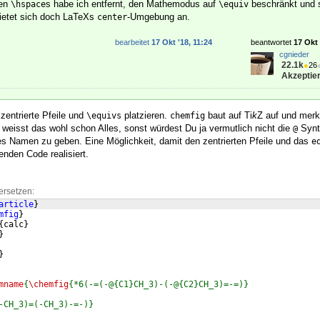
gen
s habe ich entfernt, den Mathemodus auf
beschränkt und s
\hspace
\equiv
ietet sich doch LaTeXs
-Umgebung an.
center
bearbeitet
17 Okt '18, 11:24
beantwortet
17 Okt 
cgnieder
22.1k
●
26
Akzeptier
 zentrierte Pfeile und
platzieren.
baut auf Ti
k
Z auf und merkt
\equivs
chemfig
 weisst das wohl schon Alles, sonst würdest Du ja vermutlich nicht die
Synt
@
des Namen zu geben. Eine Möglichkeit, damit den zentrierten Pfeile und das
e
enden Code realisiert.
ersetzen:
article
}
mfig
}
{
calc
}
}
}
mname
{
\chemfig
{*6(-=(-@{C1}CH_3)-(-@{C2}CH_3)=-=)}
-CH_3)=(-CH_3)-=-)}