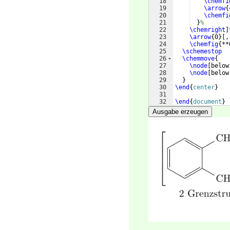
18
\chemfi
19
\arrow
{
20
\chemfi
21
}
%
22
\chemright
]
23
\arrow
{
0
}
[
,
24
\chemfig
{
**
25
\schemestop
26
\chemmove
{
27
\node
[
below
28
\node
[
below
29
}
30
\end
{
center
}
31
32
\end
{
document
}
Ausgabe erzeugen