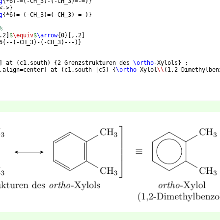
g
{
*6
(
-=
(
-CH_3
)
-
(
-CH_3
)
=-=
)}
<->
}
g
{
*6
(
=-
(
-CH_3
)
=
(
-CH_3
)
-=-
)}
%
.2
]
$
\equiv
$
\arrow
{
0
}
[
,.2
]
6
(
--
(
-CH_3
)
-
(
-CH_3
)
---
)}
]
 at 
(
c1.south
)
{
2 Grenzstrukturen des 
\ortho
-Xylols
}
 ;
,align=center
]
 at 
(
c1.south-|c5
)
{
\ortho
-Xylol
\\
(
1,2-Dimethylben