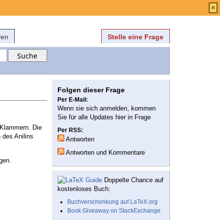
Anmelden
über
FAQ
×
fen
Stelle eine Frage
Folgen dieser Frage
Per E-Mail:
Wenn sie sich anmelden, kommen
Sie für alle Updates hier in Frage
n Klammern. Die
Per RSS:
 des Anilins
Antworten
Antworten und Kommentare
gen.
Doppelte Chance auf
kostenloses Buch:
Buchverschenkung auf LaTeX.org
Book Giveaway on StackExchange