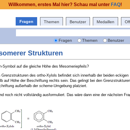
Willkommen, erstes Mal hier? Schau mal unter
FAQ
!
Fragen
Themen
Benutzer
Medaillen
Of
Fragen
Themen
Benutzer
somerer Strukturen
ch-Symbol auf die gleiche Höhe des Mesomeriepfeils?
n Grenzstrukturen des ortho-Xylols befindet sich innerhalb der beiden eckige
lb auf Höhe der Beschriftung rechts sein. Das gelingt bei den Grenzstrukturen
chriftung außerhalb der
scheme
-Umgebung platziert.
nd noch nicht vollständig ausformuliert. Das wäre dann eine der nächsten Fra