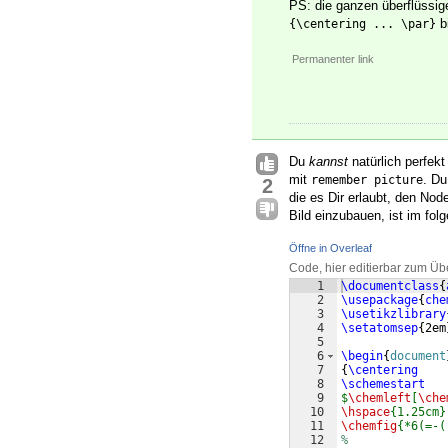
PS: die ganzen überflüssi
b
{\centering ... \par}
Permanenter link
Du
kannst
natürlich perfekt
mit
. Du
remember picture
2
die es Dir erlaubt, den No
Bild einzubauen, ist im folg
Öffne in Overleaf
Code, hier editierbar zum Üb
1
\documentclass
{
2
\usepackage
{
che
3
\usetikzlibrary
4
\setatomsep
{
2em
5
6
\begin
{
document
7
{
\centering
8
\schemestart
9
$
\chemleft
[
\che
10
\hspace
{1.25cm}
11
\chemfig
{*6(=-(
12
%