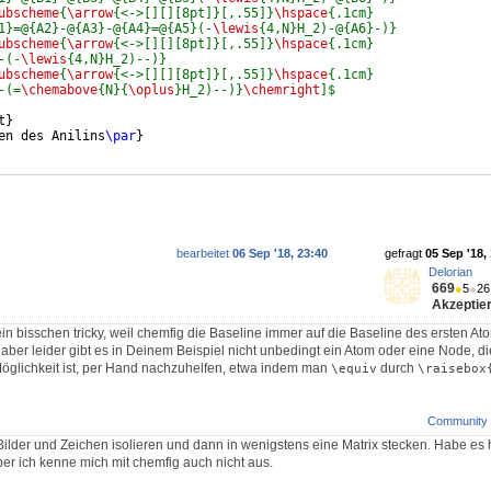
ubscheme
{
\arrow
{<->[][][8pt]}[,.55]}
\hspace
{.1cm}
1}=@{A2}-@{A3}-@{A4}=@{A5}(-
\lewis
{4,N}H_2)-@{A6}-)}
ubscheme
{
\arrow
{<->[][][8pt]}[,.55]}
\hspace
{.1cm}
-(-
\lewis
{4,N}H_2)--)}
ubscheme
{
\arrow
{<->[][][8pt]}[,.55]}
\hspace
{.1cm}
-(=
\chemabove
{N}{
\oplus
}H_2)--)}
\chemright
]$
t
}
en des Anilins
\par
}
bearbeitet
06 Sep '18, 23:40
gefragt
05 Sep '18,
Delorian
669
●
5
●
26
Akzeptier
n bisschen tricky, weil chemfig die Baseline immer auf die Baseline des ersten Atom
er leider gibt es in Deinem Beispiel nicht unbedingt ein Atom oder eine Node, die
Möglichkeit ist, per Hand nachzuhelfen, etwa indem man
durch
\equiv
\raisebox
Community
Bilder und Zeichen isolieren und dann in wenigstens eine Matrix stecken. Habe es hi
r ich kenne mich mit chemfig auch nicht aus.