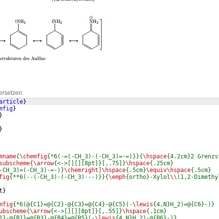
ersetzen:
article
}
mfig
}
}
}
mname
{
\chemfig
{*6(-=(-CH_3)-(-CH_3)=-=)}}{
\hspace
{4.2cm}2 Grenzs
subscheme
{
\arrow
{<->[][][8pt]}[,.75]}
\hspace
{.25cm}
-CH_3)=(-CH_3)-=-)}
\chemright
]
\hspace
{.5cm}
\equiv\hspace
{.5cm}
fig
{**6(--(-CH_3)-(-CH_3)---)}}{
\emph
{ortho}-Xylol
\\
(1,2-Dimethy
t
}
mfig
{*6(@{C1}=@{C2}-@{C3}=@{C4}-@{C5}(-
\lewis
{4,N}H_2)=@{C6}-)}
ubscheme
{
\arrow
{<->[][][8pt]}[,.55]}
\hspace
{.1cm}
1}-@{B1}=@{B3}-@{B4}=@{B5}(-
\lewis
{4,N}H_2)-@{B6}-)}