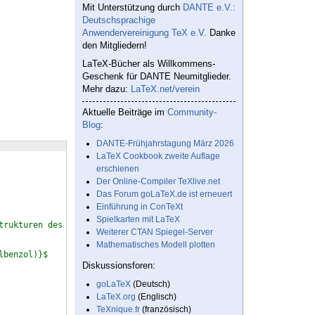
Mit Unterstützung durch
DANTE e.V.:
Deutschsprachige
Anwendervereinigung TeX e.V.
Danke
den Mitgliedern!
LaTeX-Bücher als Willkommens-
Geschenk für DANTE Neumitglieder.
Mehr dazu:
LaTeX.net/verein
Aktuelle Beiträge im
Community-
Blog
:
DANTE-Frühjahrstagung März 2026
LaTeX Cookbook zweite Auflage
erschienen
Der Online-Compiler TeXlive.net
Das Forum goLaTeX.de ist erneuert
Einführung in ConTeXt
Spielkarten mit LaTeX
trukturen des 
\emph
{ortho}-Xylols}
Weiterer CTAN Spiegel-Server
Mathematisches Modell plotten
lbenzol)}$
Diskussionsforen:
goLaTeX
(Deutsch)
LaTeX.org
(Englisch)
TeXnique.fr
(französisch)