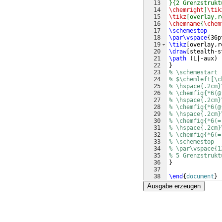
13
}{2 Grenzstrukt
14
\chemright
]
\tik
15
\tikz
[overlay,r
16
\chemname
{
\chem
17
\schemestop
18
\par\vspace
{
36p
19
\tikz
[
overlay,r
20
\draw
[
stealth-s
21
\path
(
L|-aux
)
 
22
}
23
% \schemestart
24
% $\chemleft[\c
25
% \hspace{.2cm}
26
% \chemfig{*6(@
27
% \hspace{.2cm}
28
% \chemfig{*6(@
29
% \hspace{.2cm}
30
% \chemfig{*6(=
31
% \hspace{.2cm}
32
% \chemfig{*6(=
33
% \schemestop
34
% \par\vspace{1
35
% 5 Grenzstrukt
36
}
37
38
\end
{
document
}
Ausgabe erzeugen