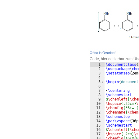
Öffne in Overleaf
Code, hier editierbar zum Üb
1
\documentclass
{
2
\usepackage
{
che
3
\setatomsep
{
2em
4
5
\begin
{
document
6
7
{
\centering
8
\schemestart
9
$
\chemleft
[
\che
10
\hspace
{.25cm}
\
11
\chemfig
{*6(=-(
12
\chemname
{
\chem
13
\schemestop
14
\par\vspace
{
36p
15
\schemestart
16
$
\chemleft
[
\che
17
\hspace
{.2cm}
\s
18
\chemfig
{*6(@{B