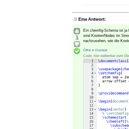
Eine Antwort:
Ein chemfig-Schema ist ja 
sind Knoten/Nodes im Sinne
1
nachzusehen, wie die Knot
Öffne in Overleaf
Code, hier editierbar zum Üb
1
\documentclass
{
2
3
\usepackage
{
che
4
\setchemfig
{
5
  atom sep = 2e
6
  arrow offset 
7
}
8
9
\providecommand
10
11
\begin
{
document
12
13
\begin
{
center
}
14
% \setchemfig
15
\schemestart
16
\chemleft
[
%
17
\subschem