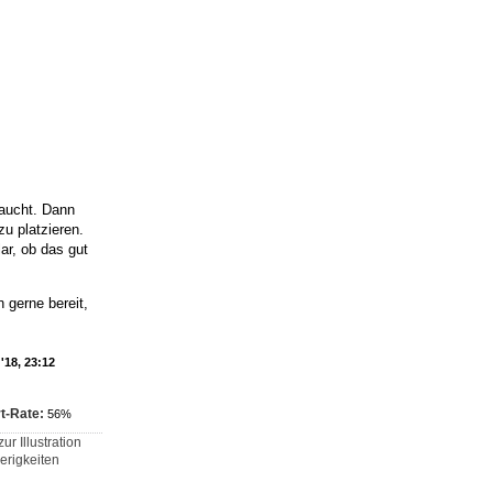
raucht. Dann
u platzieren.
lar, ob das gut
n gerne bereit,
'18, 23:12
t-Rate:
56%
r Illustration
erigkeiten