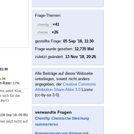
Frage-Themen:
×41
chemfig
×26
chemie
gestellte Frage:
05 Sep '18, 11:30
Frage wurde gesehen:
12,735 Mal
zuletzt geändert:
13 Nov '18, 20:26
 11:30
Alle Beiträge auf dieser Webseite
unterliegen, soweit nicht anders
●
34
t-Rate:
17%
angegeben, der
Creative Commons
Attribution Share-Alike 3.0
Lizenz
s setzt. Klar,
(cc-by-sa 3.0).
 sich für die
{8pt}
verwandte Fragen
(06 Sep '18, 05:45)
Chemfig: Chemische Gleichung
er jetzt nicht auf
nummerieren
Nummerierung von Atomen mit