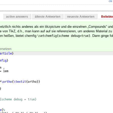
cis
active answers
älteste Antworten
neueste Antworten
Beliebt
letztlich nichts anderes als ein tikzpicture und die einzelnen „Compounds“ u
 von TikZ, d.h., man kann auf auf sie referenzieren, um anderes Material zu
en heißen, bietet chemfig
. Dann ginge fo
\setchemfig{scheme debug=true}
ersetzen:
article
}
mfig
}
m ,
= 1em
*
\ortho
{
\textit
{
ortho
}}
}
{scheme debug = true}
e
{
%