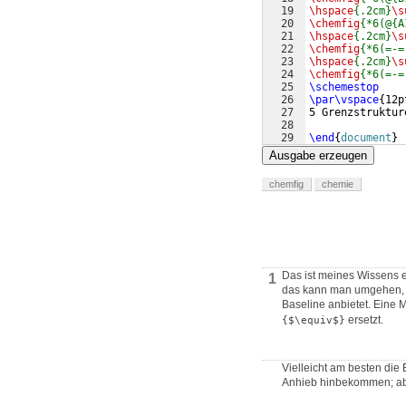
19
\hspace
{.2cm}
\s
20
\chemfig
{*6(@{A
21
\hspace
{.2cm}
\s
22
\chemfig
{*6(=-=
23
\hspace
{.2cm}
\s
24
\chemfig
{*6(=-=
25
\schemestop
26
\par\vspace
{
12p
27
5 Grenzstruktur
28
29
\end
{
document
}
Ausgabe erzeugen
chemfig
chemie
Das ist meines Wissens ei
1
das kann man umgehen, ab
Baseline anbietet. Eine 
ersetzt.
{$\equiv$}
Vielleicht am besten die 
Anhieb hinbekommen; abe