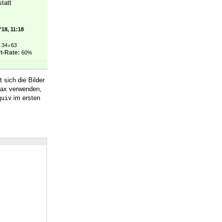
tatt
'18, 11:18
●
34
●
63
t-Rate:
60%
 sich die Bilder
ax verwenden,
im ersten
quiv