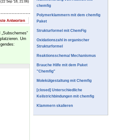
(22 Sep '18, 21:06)
chemfig
Polymerklammern mit dem chemfig
este Antworten
Paket
Strukturformel mit ChemFig
nd „Subschemes“
 platzieren. Um
Oxidationszahl in organischer
lgendes:
Strukturformel
Reaktionsschema/ Mechanismus
Brauche Hilfe mit dem Paket
"Chemfig"
Molekülgestaltung mit Chemfig
[closed] Unterschiedliche
Keilstrichbindungen mit chemfig
Klammern skalieren