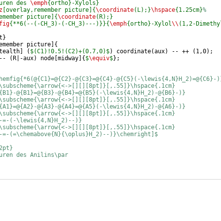
uren des 
\emph
{ortho}-Xylols}
z
[overlay,remember picture]{
\coordinate
(L);}
\hspace
{1.25cm}
%
emember picture]{
\coordinate
(R);}
fig
{**6(--(-CH_3)-(-CH_3)---)}}{
\emph
{ortho}-Xylol
\\
(1,2-Dimethy
t
}
emember picture
]
{
tealth
]
(
$(C1)!0.5!(C2)+(0.7,0)$
)
 coordinate
(
aux
)
 -- ++ 
(
1,0
)
;
-- 
(
R|-aux
)
 node
[
midway
]
{
$
\equiv
$
}
;
hemfig{*6(@{C1}=@{C2}-@{C3}=@{C4}-@{C5}(-\lewis{4,N}H_2)=@{C6}-)
\subscheme{\arrow{<->[][][8pt]}[,.55]}\hspace{.1cm}
{B1}-@{B1}=@{B3}-@{B4}=@{B5}(-\lewis{4,N}H_2)-@{B6}-)}
\subscheme{\arrow{<->[][][8pt]}[,.55]}\hspace{.1cm}
{A1}=@{A2}-@{A3}-@{A4}=@{A5}(-\lewis{4,N}H_2)-@{A6}-)}
\subscheme{\arrow{<->[][][8pt]}[,.55]}\hspace{.1cm}
-=-(-\lewis{4,N}H_2)--)}
\subscheme{\arrow{<->[][][8pt]}[,.55]}\hspace{.1cm}
-=-(=\chemabove{N}{\oplus}H_2)--)}\chemright]$
2pt}
uren des Anilins\par