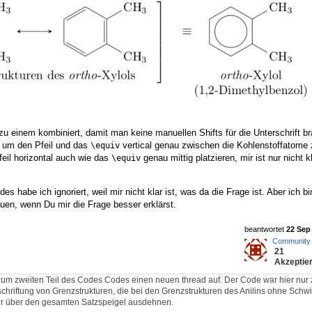
zu einem kombiniert, damit man keine manuellen Shifts für die Unterschrift b
, um den Pfeil und das
vertical genau zwischen die Kohlenstoffatome z
\equiv
eil horizontal auch wie das
genau mittig platzieren, mir ist nur nicht k
\equiv
s habe ich ignoriert, weil mir nicht klar ist, was da die Frage ist. Aber ich bi
uen, wenn Du mir die Frage besser erklärst.
beantwortet
22 Sep 
Community
21
Akzeptier
um zweiten Teil des Codes Codes einen neuen thread auf. Der Code war hier nur zu
chriftung von Grenzstrukturen, die bei den Grenzstrukturen des Anilins ohne Schwi
 mir über den gesamten Satzspeigel ausdehnen.