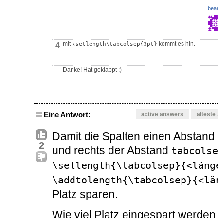
bear
mit
kommt es hin.
\setlength\tabcolsep{3pt}
4
Danke! Hat geklappt :)
Eine Antwort:
active answers
älteste
Damit die Spalten einen Abstand h
2
und rechts der Abstand
tabcolse
\setlength{\tabcolsep}{<läng
\addtolength{\tabcolsep}{<lä
Platz sparen.
Wie viel Platz eingespart werden