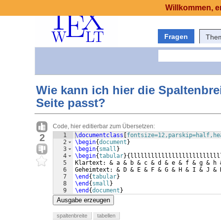
Willkommen, er
Fragen
The
Wie kann ich hier die Spaltenbrei
Seite passt?
Code, hier editierbar zum Übersetzen:
1
\documentclass
[
fontsize=12,parskip=half,he
2
2
\begin
{
document
}
3
\begin
{
small
}
4
\begin
{
tabular
}
{
llllllllllllllllllllllllll
5
Klartext: & a & b & c & d & e & f & g & h 
6
Geheimtext: & D & E & F & G & H & I & J & 
7
\end
{
tabular
}
8
\end
{
small
}
9
\end
{
document
}
Ausgabe erzeugen
spaltenbreite
tabellen