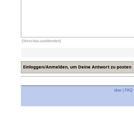
[Vorschau ausblenden]
über
|
FAQ