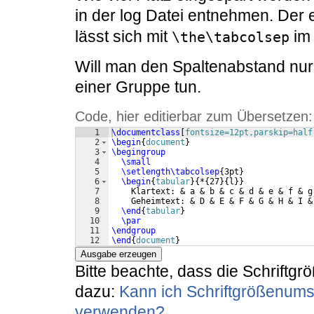
in der log Datei entnehmen. Der e
lässt sich mit
im
\the\tabcolsep
Will man den Spaltenabstand nur
einer Gruppe tun.
Code, hier editierbar zum Übersetzen:
1
\documentclass
[
fontsize=12pt,parskip=half
2
\begin
{
document
}
3
\begingroup
4
\small
5
\setlength\tabcolsep
{
3pt
}
6
\begin
{
tabular
}
{
*
{
27
}
{
l
}}
7
    Klartext: & a & b & c & d & e & f & g
8
    Geheimtext: & D & E & F & G & H & I &
9
\end
{
tabular
}
10
\par
11
\endgroup
12
\end
{
document
}
Ausgabe erzeugen
Bitte beachte, dass die Schriftgr
dazu:
Kann ich Schriftgrößenum
verwenden?
.