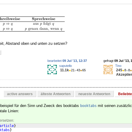
eit, Abstand oben und unten zu setzen?
bearbeitet
09 Jul '13, 12:37
gefragt
09 Jul '13, 
saputello
Tino
11.1k
245
●
21
●
43
●
65
●
8
●
8
●
Akzeptier
active answers
älteste Antworten
neueste Antworten
Beliebt
debeispiel für den Sinn und Zweck des booktabs
mit seinen zusätzli
booktabs
tale Linien:
ersetzen:
article
}
ktabs
}