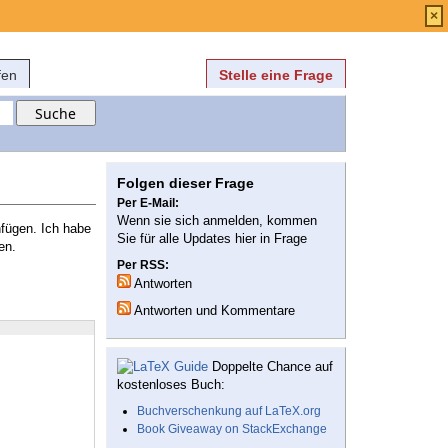
Anmelden
über
FAQ
×
fen
Stelle eine Frage
Folgen dieser Frage
Per E-Mail:
Wenn sie sich anmelden, kommen
nfügen. Ich habe
Sie für alle Updates hier in Frage
en.
Per RSS:
Antworten
Antworten und Kommentare
Doppelte Chance auf
kostenloses Buch:
Buchverschenkung auf LaTeX.org
Book Giveaway on StackExchange