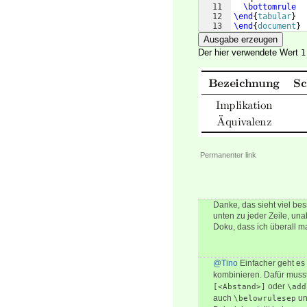
11
\bottomrule
12
\end
{
tabular
}
13
\end
{
document
}
Ausgabe erzeugen
Der hier verwendete Wert
1
Permanenter link
Danke, das sieht viel be
unten zu jeder Zeile, un
Doku, dass ich überall m
@Tino
Einfacher geht es
kombinieren. Dafür musst
oder
[<Abstand>]
\add
auch
u
\belowrulesep