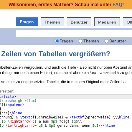
Willkommen, erstes Mal hier? Schau mal unter
FAQ
!
Fragen
Themen
Benutzer
Medaillen
Of
Fragen
Themen
Benutzer
 Zeilen von Tabellen vergrößern?
bellen-Zeilen vergrößern, und auch die Tiefe - also nicht nur oben Abstand a
(bringt mir noch einen Fehler), es scheint aber kein
zu geb
\extrarowdepth
t so einer zu eng gesetzten Tabelle, die in meinem Original mehr Zeilen hat:
ersetzen:
article
}
trarowheight}{1cm}
8
]
{
inputenc
}
}
{
ccc
}
\hline
chnung
}
 & 
\textbf
{
Schreibweise
}
 & 
\textbf
{
Sprechweise
}
\\
\hline
 
$p 
\Rightarrow
 q$
 & aus 
$p$
 folgt 
$q$
\\
$p 
\Leftrightarrow
 q$
 & 
$p$
 genau dann, wenn 
$q$
\\
\hline