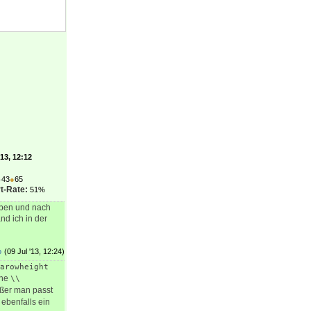
'13, 12:12
●
43
●
65
t-Rate:
51%
oben und nach
nd ich in der
o
(09 Jul '13, 12:24)
arowheight
hne
\\
ußer man passt
 ebenfalls ein