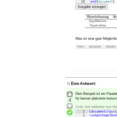
10
\end
{
document
}
Ausgabe erzeugen
Was ist eine gute Möglichk
linien
abstände
tabellen
Eine Antwort:
Dein Beispiel ist ein Para
für besser platzierte horizon
4
Code, hier editierbar zum Üb
1
\documentclass
{
2
\usepackage
{
boo