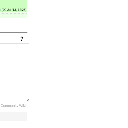
o
(09 Jul '13, 12:26)
Community Wiki: