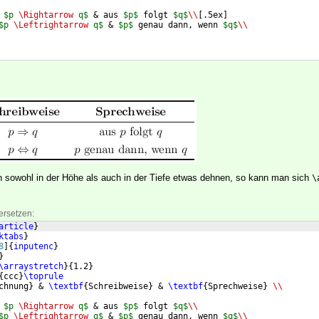
 
$p 
\Rightarrow
 q$
 & aus 
$p$
 folgt 
$q$
\\
[
.5ex
]
$p 
\Leftrightarrow
 q$
 & 
$p$
 genau dann, wenn 
$q$
\\
len sowohl in der Höhe als auch in der Tiefe etwas dehnen, so kann man sich
\
ersetzen:
article
}
ktabs
}
8
]
{
inputenc
}
}
\arraystretch
}
{
1.2
}
{
ccc
}
\toprule
chnung
}
 & 
\textbf
{
Schreibweise
}
 & 
\textbf
{
Sprechweise
}
\\
 
$p 
\Rightarrow
 q$
 & aus 
$p$
 folgt 
$q$
\\
$p 
\Leftrightarrow
 q$
 & 
$p$
 genau dann, wenn 
$q$
\\