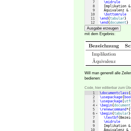
7
\midrule
8
  Implikation &
9
  Äquivalenz & 
10
\bottomrule
11
\end
{
tabular
}
12
\end
{
document
}
Ausgabe erzeugen
mit dem Ergebnis:
Will man generell alle Zei
bedienen:
Code, hier editierbar zum Üb
1
\documentclass
{
2
\usepackage
{
boo
3
\usepackage
[
utf
4
\begin
{
document
5
\renewcommand
*
{
6
\begin
{
tabular
}
7
\textbf
{
Bezei
8
\midrule
9
  Implikation &
10
  Äquivalenz & 