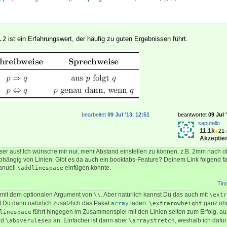
ist ein Erfahrungswert, der häufig zu guten Ergebnissen führt.
.2
bearbeitet
09 Jul '13, 12:51
beantwortet
09 Jul 
saputello
11.1k
●
21
Akzeptier
sser aus! Ich wünsche mir nur, mehr Abstand einstellen zu können, z.B. 2mm nach 
abhängig von Linien. Gibt es da auch ein booktabs-Feature? Deinem Link folgend fa
anuell
einfügen könnte.
\addlinespace
Tin
 mit dem optionalen Argument von
. Aber natürlich kannst Du das auch mit
\\
\extr
 Du dann natürlich zusätzlich das Paket
laden.
ganz o
array
\extrarowheight
führt hingegen im Zusammenspiel mit den Linien selten zum Erfolg, a
linespace
nd
an. Einfacher ist dann aber
, weshalb ich dafür
\aboverulesep
\arraystretch