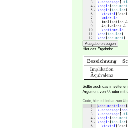
3
\usepackage
[
utf
4
\begin
{
document
5
\begin
{
tabular
}
6
\textbf
{
Bezei
7
\midrule
8
  Implikation &
9
  Äquivalenz & 
10
\bottomrule
11
\end
{
tabular
}
12
\end
{
document
}
Ausgabe erzeugen
Hier das Ergebnis:
Sollte auch das in seltene
Argument von
oder mit 
\\
Code, hier editierbar zum Üb
1
\documentclass
{
2
\usepackage
{
boo
3
\usepackage
[
utf
4
\begin
{
document
5
\begin
{
tabular
}
6
\textbf
{
Bezei