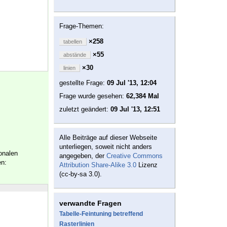
Frage-Themen:
×258
tabellen
×55
abstände
×30
linien
gestellte Frage:
09 Jul '13, 12:04
Frage wurde gesehen:
62,384 Mal
zuletzt geändert:
09 Jul '13, 12:51
Alle Beiträge auf dieser Webseite
unterliegen, soweit nicht anders
onalen
angegeben, der
Creative Commons
n:
Attribution Share-Alike 3.0
Lizenz
(cc-by-sa 3.0).
verwandte Fragen
Tabelle-Feintuning betreffend
Rasterlinien