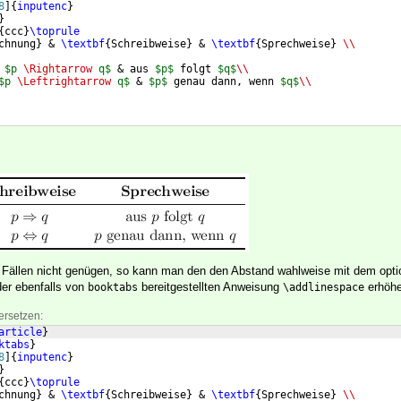
8
]
{
inputenc
}
}
{
ccc
}
\toprule
chnung
}
 & 
\textbf
{
Schreibweise
}
 & 
\textbf
{
Sprechweise
}
\\
 
$p 
\Rightarrow
 q$
 & aus 
$p$
 folgt 
$q$
\\
$p 
\Leftrightarrow
 q$
 & 
$p$
 genau dann, wenn 
$q$
\\
n Fällen nicht genügen, so kann man den den Abstand wahlweise mit dem opti
der ebenfalls von
bereitgestellten Anweisung
erhöhe
booktabs
\addlinespace
ersetzen:
article
}
ktabs
}
8
]
{
inputenc
}
}
{
ccc
}
\toprule
chnung
}
 & 
\textbf
{
Schreibweise
}
 & 
\textbf
{
Sprechweise
}
\\