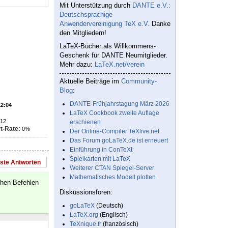
Mit Unterstützung durch
DANTE e.V.:
Deutschsprachige
Anwendervereinigung TeX e.V.
Danke
den Mitgliedern!
LaTeX-Bücher als Willkommens-
Geschenk für DANTE Neumitglieder.
Mehr dazu:
LaTeX.net/verein
Aktuelle Beiträge im
Community-
Blog
:
DANTE-Frühjahrstagung März 2026
12:04
LaTeX Cookbook zweite Auflage
12
erschienen
t-Rate:
0%
Der Online-Compiler TeXlive.net
Das Forum goLaTeX.de ist erneuert
Einführung in ConTeXt
Spielkarten mit LaTeX
este Antworten
Weiterer CTAN Spiegel-Server
Mathematisches Modell plotten
chen Befehlen
Diskussionsforen:
goLaTeX
(Deutsch)
LaTeX.org
(Englisch)
TeXnique.fr
(französisch)