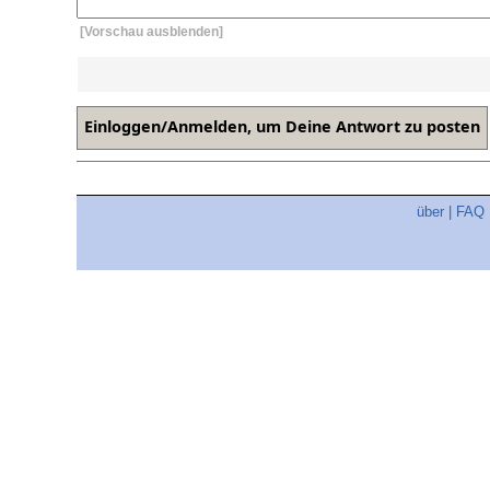
[Vorschau ausblenden]
über
|
FAQ