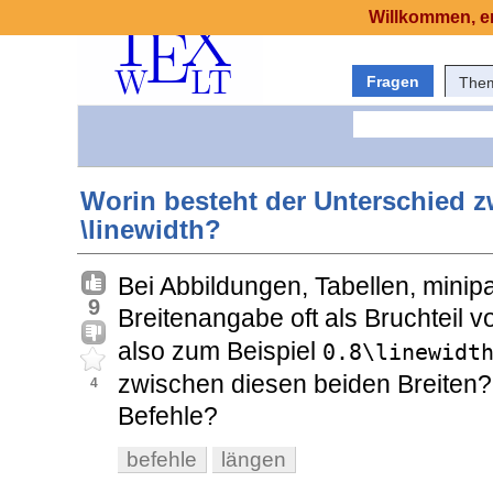
Willkommen, er
Fragen
The
Worin besteht der Unterschied z
\linewidth?
Bei Abbildungen, Tabellen, minipa
9
Breitenangabe oft als Bruchteil 
also zum Beispiel
0.8\linewidt
zwischen diesen beiden Breiten?
4
Befehle?
befehle
längen