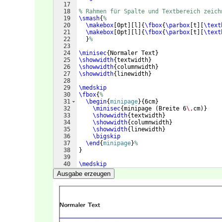
17
18
% Rahmen für Spalte und Textbereich zeich
19
\smash
{
%
20
\makebox
[
0pt
]
[
l
]
{
\fbox
{
\parbox
[
t
]
[
\text
21
\makebox
[
0pt
]
[
l
]
{
\fbox
{
\parbox
[
t
]
[
\text
22
}
%
23
24
\minisec
{
Normaler Text
}
25
\showwidth
{
textwidth
}
26
\showwidth
{
columnwidth
}
27
\showwidth
{
linewidth
}
28
29
\medskip
30
\fbox
{
%
31
\begin
{
minipage
}
{
6cm
}
32
\minisec
{
minipage 
(
Breite 6
\,
cm
)}
33
\showwidth
{
textwidth
}
34
\showwidth
{
columnwidth
}
35
\showwidth
{
linewidth
}
36
\bigskip
37
\end
{
minipage
}
%
38
}
39
40
\medskip
41
\fbox
{
%
Ausgabe erzeugen