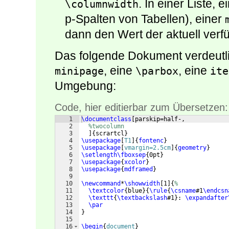
. In einer Liste, e
\columnwidth
p-Spalten von Tabellen), einer
dann den Wert der aktuell verf
Das folgende Dokument verdeutlic
, eine
, eine
minipage
\parbox
ite
Umgebung:
Code, hier editierbar zum Übersetzen:
1
\documentclass
[
parskip=half-,
2
%twocolumn
3
]
{
scrartcl
}
4
\usepackage
[
T1
]
{
fontenc
}
5
\usepackage
[
vmargin=2.5cm
]
{
geometry
}
6
\setlength\fboxsep
{
0pt
}
7
\usepackage
{
xcolor
}
8
\usepackage
{
mdframed
}
9
10
\newcommand
*
\showwidth
[
1
]
{
%
11
\textcolor
{
blue
}
{
\rule
{
\csname
#1
\endcsn
12
\texttt
{
\textbackslash
#1
}
: 
\expandafter
13
\par
14
}
15
16
\begin
{
document
}