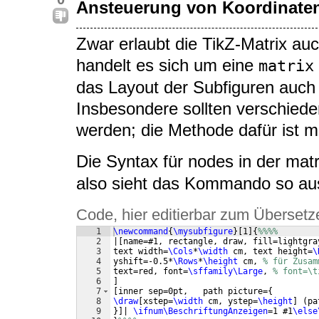
Ansteuerung von Koordinate
Zwar erlaubt die TikZ-Matrix auc
handelt es sich um eine
matrix
das Layout der Subfiguren auch
Insbesondere sollten verschieden
werden; die Methode dafür ist 
Die Syntax für nodes in der matr
also sieht das Kommando so au
Code, hier editierbar zum Übersetz
1
\newcommand
{
\mysubfigure
}
[
1
]
{
%%%%
2
|
[
name=#1, rectangle, draw, fill=lightgra
3
text width=
\Cols
*
\width
 cm, text height=
\
4
yshift=-0.5*
\Rows
*
\height
 cm, 
% für Zusam
5
text=red, font=
\sffamily\Large
, 
% font=\t
6
]
7
[
inner sep=0pt,   path picture=
{
8
\draw
[
xstep=
\width
 cm, ystep=
\height
]
(
pa
9
}]
| 
\ifnum\BeschriftungAnzeigen
=1 #1
\else