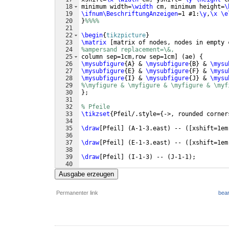
18
minimum width=
\width
 cm, minimum height=
\
19
\ifnum\BeschriftungAnzeigen
=1 #1:
\y
,
\x
\e
20
}
%%%%
21
22
\begin
{
tikzpicture
}
23
\matrix
[
matrix of nodes, nodes in empty 
24
%ampersand replacement=\&, 
25
column sep=1cm,row sep=1cm
]
(
ae
)
{
26
\mysubfigure
{
A
}
 & 
\mysubfigure
{
B
}
 & 
\mysu
27
\mysubfigure
{
E
}
 & 
\mysubfigure
{
F
}
 & 
\mysu
28
\mysubfigure
{
I
}
 & 
\mysubfigure
{
J
}
 & 
\mysu
29
%\myfigure & \myfigure & \myfigure & \myf
30
}
;
31
32
% Pfeile
33
\tikzset
{
Pfeil/.style=
{
->, rounded corner
34
35
\draw
[
Pfeil
]
(
A-1-3.east
)
 -- 
([
xshift=1em
36
37
\draw
[
Pfeil
]
(
E-1-3.east
)
 -- 
([
xshift=1em
38
39
\draw
[
Pfeil
]
(
I-1-3
)
 -- 
(
J-1-1
)
;
40
41
\draw
[
Pfeil
]
(
J-1-3.east
)
 -- 
([
xshift=1em
Ausgabe erzeugen
Permanenter link
bear