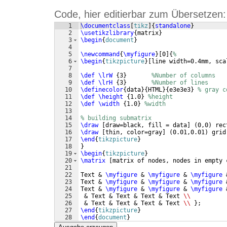
Code, hier editierbar zum Übersetzen:
1
\documentclass
[
tikz
]
{
standalone
}
2
\usetikzlibrary
{
matrix
}
3
\begin
{
document
}
4
5
\newcommand
{
\myfigure
}
[
0
]
{
%
6
\begin
{
tikzpicture
}
[
line width=0.4mm, sca
7
8
\def
\lrW
{
3
}
%Number of columns
9
\def
\lrH
{
3
}
%Number of lines
10
\definecolor
{
data
}
{
HTML
}
{
e3e3e3
}
% gray c
11
\def
\height
{
1.0
}
%height
12
\def
\width
{
1.0
}
%width
13
14
% building submatrix
15
\draw
[
draw=black, fill = data
]
(
0,0
)
 rec
16
\draw
[
thin, color=gray
]
(
0.01,0.01
)
 grid
17
\end
{
tikzpicture
}
18
}
19
\begin
{
tikzpicture
}
20
\matrix
[
matrix of nodes, nodes in empty 
21
22
Text & 
\myfigure
 & 
\myfigure
 & 
\myfigure
 
23
Text & 
\myfigure
 & 
\myfigure
 & 
\myfigure
 
24
Text & 
\myfigure
 & 
\myfigure
 & 
\myfigure
 
25
 & Text & Text & Text & Text 
\\
26
 & Text & Text & Text & Text 
\\
}
;
27
\end
{
tikzpicture
}
28
\end
{
document
}