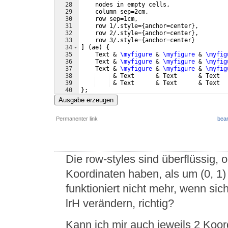
28
    nodes in empty cells, 
29
    column sep=2cm,
30
    row sep=1cm,
31
    row 1/.style=
{
anchor=center
}
,
32
    row 2/.style=
{
anchor=center
}
,
33
    row 3/.style=
{
anchor=center
}
34
]
(
ae
)
{
35
    Text & 
\myfigure
 & 
\myfigure
 & 
\myfig
36
    Text & 
\myfigure
 & 
\myfigure
 & 
\myfig
37
    Text & 
\myfigure
 & 
\myfigure
 & 
\myfig
38
 & Text      & Text      & Text  
39
 & Text      & Text      & Text  
40
}
;
41
Ausgabe erzeugen
Permanenter link
bear
Die row-styles sind überflüssig, o
Koordinaten haben, als um (0, 1) 
funktioniert nicht mehr, wenn sic
lrH verändern, richtig?
Kann ich mir auch jeweils 2 Koor