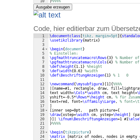
10
}
%%%%
Ausgabe erzeugen
Code, hier editierbar zum Übersetz
1
\documentclass
[
tikz, margin=5pt
]
{
standalo
2
\usetikzlibrary
{
matrix
}
3
4
\begin
{
document
}
5
% Einstellen: 
6
\pgfmathtruncatemacro\Rows
{
3
}
% Number of
7
\pgfmathtruncatemacro\Cols
{
4
}
% Number of
8
\def\height
{
1.1
}
%height
9
\def\width
{
0.6
}
%width
10
\def\BeschriftungAnzeigen
{
1
}
% 1   0
11
12
\newcommand
{
\mysubfigure
}
[
1
]
{
%%%%
13
|
[
name=#1, rectangle, draw, fill=lightgra
14
text width=
\Cols
*
\width
 cm, text height=
\
15
yshift=-0.5*
\Rows
*
\height
 cm, 
% für Zusam
16
text=red, font=
\sffamily\Large
, 
% font=\t
17
]
18
[
inner sep=0pt,   path picture=
{
19
\draw
[
xstep=
\width
 cm, ystep=
\height
]
(
pa
20
}]
| 
\ifnum\BeschriftungAnzeigen
=1 #1
\else
21
}
%%%%
22
23
\begin
{
tikzpicture
}
24
\matrix
[
matrix of nodes, nodes in empty 