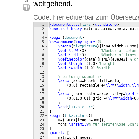
3
weitgehend.
Code, hier editierbar zum Übersetz
1
\documentclass
[
tikz
]
{
standalone
}
2
\usetikzlibrary
{
matrix, arrows.meta, calc
3
4
\begin
{
document
}
5
\newcommand
{
\myfigure
}
{
%
6
\begin
{
tikzpicture
}
[
line width=0.4mm
]
7
\def
\lrW
{
3
}
%Number of column
8
\def
\lrH
{
3
}
%Number of lines
9
\definecolor
{
data
}
{
HTML
}
{
e3e3e3
}
% gr
10
\def
\height
{
1.0
}
%height
11
\def
\width
{
1.0
}
%width
12
13
% building submatrix
14
\draw
[
draw=black, fill=data
]
15
(
0,0
)
 rectangle +
(
\lrW
*
\width
,
\lr
16
    ;
17
\draw
[
thin, color=gray, xstep=
\width
18
(
0.01,0.01
)
 grid +
(
\lrW
*
\width
-0.
19
    ;
20
\end
{
tikzpicture
}
21
}
22
\begin
{
tikzpicture
}
[
23
    >=
{
Latex
[
length=3mm
]}
,
24
    font=
\sffamily
% für serifenlose Schri
25
]
26
\matrix
[
27
    matrix of nodes, 