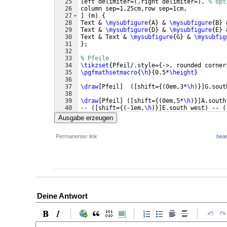
25
left delimiter=
(
,right delimiter=
)
, 
% opt
26
column sep=1.25cm,row sep=1cm,
27
]
(
m
)
{
28
Text & 
\mysubfigure
{
A
}
 & 
\mysubfigure
{
B
}
 
29
Text & 
\mysubfigure
{
D
}
 & 
\mysubfigure
{
E
}
 
30
Text & Text & 
\mysubfigure
{
G
}
 & 
\mysubfig
31
}
;
32
33
% Pfeile
34
\tikzset
{
Pfeil/.style=
{
->, rounded corner
35
\pgfmathsetmacro
{
\h
}
{
0.5*
\height
}
36
37
\draw
[
Pfeil
]
([
shift=
{(
0em,3*
\h
)}]
G.sout
38
39
\draw
[
Pfeil
]
([
shift=
{(
0em,5*
\h
)}]
A.south
40
-- 
([
shift=
{(
-1em,
\h
)}]
E.south west
)
 -- 
(
41
Ausgabe erzeugen
Permanenter link
bear
Deine Antwort