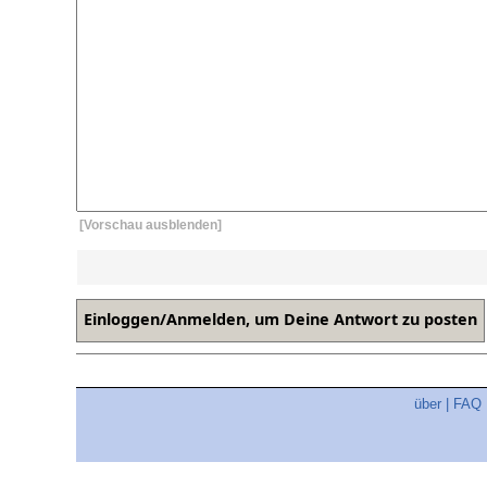
[Vorschau ausblenden]
über
|
FAQ