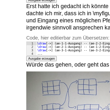
Ausgabe erzeugen
Erst hatte ich gedacht ich könnt
dachte ich mir, dass ich in \myfi
und Eingang eines möglichen Pfe
irgendwie sinnvoll ansprechen ka
Code, hier editierbar zum Übersetzen:
1
\draw
[
->
]
(
ae-1-1-Ausgang
)
 -- 
(
ae-2-2-Eing
2
\draw
[
->
]
(
ae-2-1-Ausgang
)
 -- 
(
ae-1-2-Eing
3
\draw
[
->
]
(
ae-3-1-Ausgang
)
 -- 
(
ae-3-2-Eing
4
...
Ausgabe erzeugen
Würde das gehen, oder geht das v