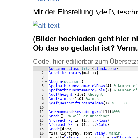
Mit der Einstellung
\def\Besch
(Bilder hochladen geht hier ni
Ob das so gedacht ist? Vermutl
Code, hier editierbar zum Übersetz
1
\documentclass
[
tikz
]
{
standalone
}
2
\usetikzlibrary
{
matrix
}
3
4
\begin
{
document
}
5
\pgfmathtruncatemacro\Rows
{
4
}
% Number of
6
\pgfmathtruncatemacro\Cols
{
3
}
% Number of
7
\def\height
{
1.0
}
%height
8
\def\width
{
1.0
}
%width
9
\def\BeschriftungAnzeigen
{
1
}
% 1   0
10
11
\newcommand
{
\mysubfigure
}
[
1
]
{
%%%%
12
\node
{
}
; 
% Will er unbedingt
13
\foreach
\y
 in 
{
1,...,
\Rows
}
14
\foreach
\x
 in 
{
1,...,
\Cols
}
15
\node
[
draw,  
16
fill=lightgray, font=
\tiny
, 
%thin, 
17
xshift=
\x
*
\width
 cm, yshift=-
\y
*
\height
 c