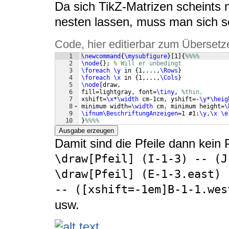
Da sich TikZ-Matrizen scheints n
nesten lassen, muss man sich so
Code, hier editierbar zum Übersetz
1
\newcommand
{
\mysubfigure
}
[
1
]
{
%%%%
2
\node
{
}
; 
% Will er unbedingt
3
\foreach
\y
 in 
{
1,...,
\Rows
}
4
\foreach
\x
 in 
{
1,...,
\Cols
}
5
\node
[
draw,  
6
fill=lightgray, font=
\tiny
, 
%thin, 
7
xshift=
\x
*
\width
 cm-1cm, yshift=-
\y
*
\heig
8
minimum width=
\width
 cm, minimum height=
\
9
\ifnum\BeschriftungAnzeigen
=1 #1:
\y
,
\x
\e
10
}
%%%%
Ausgabe erzeugen
Damit sind die Pfeile dann kein
\draw[Pfeil] (I-1-3) -- (J-
\draw[Pfeil] (E-1-3.east) 
-- ([xshift=-1em]B-1-1.wes
usw.