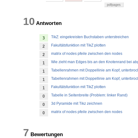
pdfpages
10
Antworten
TikZ: eingekreisten Buchstaben unterstreichen
3
Fakultätsfunktion mit TikZ plotten
2
matrix of nodes pfeile zwischen den nodes
2
Wie zieht man Edges bis an den Knotenrand bei a
1
Tabellenrahmen mit Doppellinie am Kopf, unterbro
1
Tabellenrahmen mit Doppellinie am Kopf, unterbro
1
Fakultätsfunktion mit TikZ plotten
1
Tabelle in Seitenbreite (Problem: linker Rand)
0
3d Pyramide mit Tikz zeichnen
0
matrix of nodes pfeile zwischen den nodes
0
7
Bewertungen