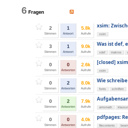
6
Fragen
xsim: Zwisch
2
1
5.8k
Stimmen
Antwort
Aufrufe
xsim
Was ist def,
3
1
9.0k
Stimmen
Antwort
Aufrufe
xdef
makros
[closed] xsi
0
0
2.6k
Stimmen
Antworten
Aufrufe
xsim
Wie schreibe
0
2
8.0k
Stimmen
Antworten
Aufrufe
fonts
schriften
Aufgabensam
0
2
7.9k
Stimmen
Antworten
Aufrufe
amsmath
klausu
pdfpages: Re
0
0
4.0k
Stimmen
Antworten
Aufrufe
filecontents
beam