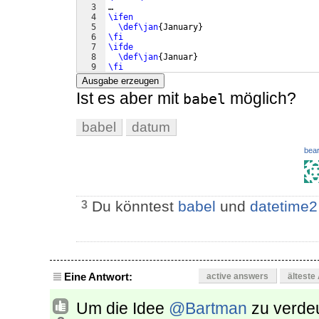
3
…
4
\ifen
5
\def\jan
{
January
}
6
\fi
7
\ifde
8
\def\jan
{
Januar
}
9
\fi
Ausgabe erzeugen
Ist es aber mit
möglich?
babel
babel
datum
bear
Du könntest
babel
und
datetime2
3
Eine Antwort:
active answers
älteste
Um die Idee
@Bartman
zu verdeu