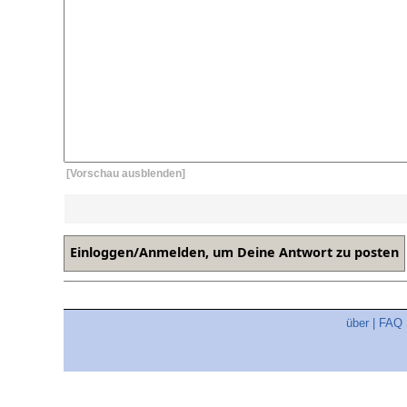
[Vorschau ausblenden]
über
|
FAQ