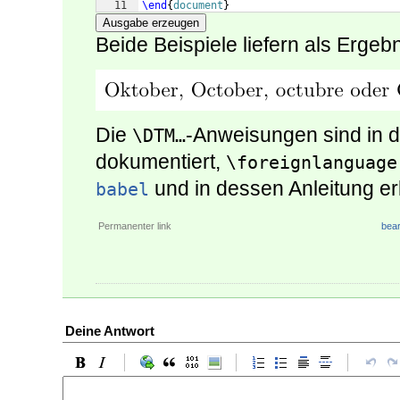
11
\end
{
document
}
Ausgabe erzeugen
Beide Beispiele liefern als Ergebn
Die
-Anweisungen sind in d
\DTM…
dokumentiert,
\foreignlanguage
und in dessen Anleitung erk
babel
Permanenter link
bear
Deine Antwort