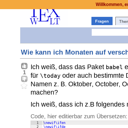
Willkommen, er
Fragen
The
Wie kann ich Monaten auf versc
Ich weiß, dass das Paket
e
babel
1
für
oder auch bestimmte D
\today
Namen z. B. Oktober, October, Oc
machen?
Ich weiß, dass ich z.B folgende
Code, hier editierbar zum Übersetzen:
1
\newif\ifen
2
\newif\ifde