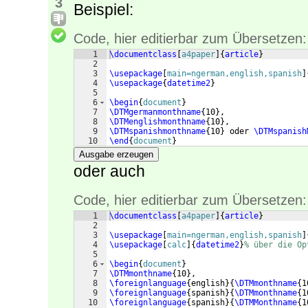
3
Beispiel:
Code, hier editierbar zum Übersetzen:
1
\documentclass
[
a4paper
]
{
article
}
2
3
\usepackage
[
main=ngerman,english,spanish
]
4
\usepackage
{
datetime2
}
5
6
\begin
{
document
}
7
\DTMgermanmonthname
{
10
}
,
8
\DTMenglishmonthname
{
10
}
,
9
\DTMspanishmonthname
{
10
}
 oder 
\DTMspanish
10
\end
{
document
}
Ausgabe erzeugen
oder auch
Code, hier editierbar zum Übersetzen:
1
\documentclass
[
a4paper
]
{
article
}
2
3
\usepackage
[
main=ngerman,english,spanish
]
4
\usepackage
[
calc
]
{
datetime2
}
% über die Op
5
6
\begin
{
document
}
7
\DTMmonthname
{
10
}
,
8
\foreignlanguage
{
english
}
{
\DTMmonthname
{
1
9
\foreignlanguage
{
spanish
}
{
\DTMmonthname
{
1
10
\foreignlanguage
{
spanish
}
{
\DTMMonthname
{
1