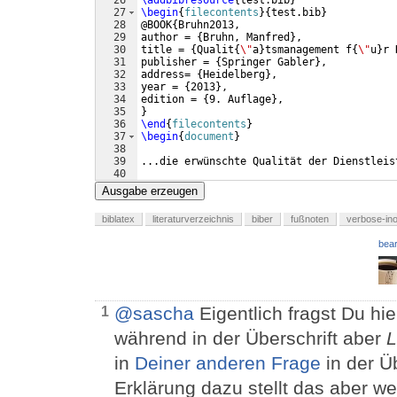
27
\begin
{
filecontents
}
{
test.bib
}
28
@BOOK
{
Bruhn2013,
29
author = 
{
Bruhn, Manfred
}
,
30
title = 
{
Qualit
{
\"
a
}
tsmanagement f
{
\"
u
}
r 
31
publisher = 
{
Springer Gabler
}
,
32
address= 
{
Heidelberg
}
,
33
year = 
{
2013
}
,
34
edition = 
{
9. Auflage
}
,
35
}
36
\end
{
filecontents
}
37
\begin
{
document
}
38
39
...die erwünschte Qualität der Dienstleis
40
41
\printbibliography
[
heading=bibintoc
]
Ausgabe erzeugen
biblatex
literaturverzeichnis
biber
fußnoten
verbose-ino
bear
@sascha
Eigentlich fragst Du hi
1
während in der Überschrift aber
L
in
Deiner anderen Frage
in der Üb
Erklärung dazu stellt das aber we