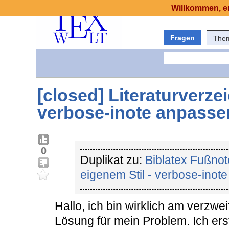
Willkommen, er
Fragen
The
[closed] Literaturverze
verbose-inote anpasse
0
Duplikat zu:
Biblatex Fußnote
eigenem Stil - verbose-inote 
Hallo, ich bin wirklich am verzwei
Lösung für mein Problem. Ich er