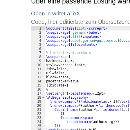
Über eine passende Lösung wäre 
Open in writeLaTeX
Code, hier editierbar zum Übersetzen:
1
\documentclass
[
11pt
]
{
scrreprt
}
2
\usepackage
[
ngerman
]
{
babel
}
3
\usepackage
[
utf8
]
{
inputenc
}
4
\usepackage
[
babel,german=guillemets
]
{
csqu
5
\usepackage
{
filecontents
}
6
7
% Lietraturverzeichnis
8
\usepackage
[
9
backend=biber,
10
style=verbose-inote,
11
isbn=false,
12
url=false,
13
block=space,
14
pagetracker=true
15
]
{
biblatex
}
16
%
17
\setlength
{
\bibitemsep
}
{
12pt
}
18
\AtBeginBibliography
{
19
\renewcommand
*
{
\mkbibnamelast
}
[
1
]
{
\text
20
\renewbibmacro
*
{
author
}
{
\ifthenelse
{
\if
21
{
\printnames
{
author
}
\iffieldundef
{
aut
22
{
}
23
{
\addcomma\space
24
\usebibmacro
{
authorstrg
}}}
25
{
}}
26
\addbibresource
{
test.bib
}