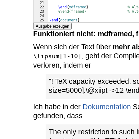
21
22
\end
{
mdframed
}
% Alt
23
%\end{framed}                   % Alt
24
25
\end
{
document
}
Ausgabe erzeugen
Funktioniert nicht: mdframed, 
Wenn sich der Text über
mehr al
, geht der Compil
\lipsum[1-10]
verloren, indem er
"! TeX capacity exceeded, so
size=5000].\@xiipt ->12 \en
Ich habe in der
Dokumentation
Se
gefunden, dass
The only restriction to such