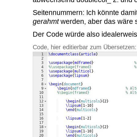
Seitennummern: Ich könnte damit
gerahmt
werden, aber das wäre 
Der Code würde also idealerweis
Code, hier editierbar zum Übersetzen:
1
\documentclass
{
article
}
2
3
\usepackage
{
mdframed
}
%
4
%\usepackage{framed}                    %
5
\usepackage
{
multicol
}
6
\usepackage
{
lipsum
}
7
8
\begin
{
document
}
9
\begin
{
mdframed
}
% Alt
10
%\begin{framed}                 % Alt
11
12
\begin
{
multicols
}
{
2
}
13
\lipsum
[
1-10
]
14
\end
{
multicols
}
15
16
\lipsum
[
1-2
]
17
18
\begin
{
multicols
}
{
2
}
19
\lipsum
[
1-10
]
20
\end
{
multicols
}