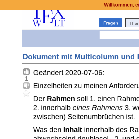
Willkommen, er
Fragen
The
Dokument mit Multicolumn und
Geändert 2020-07-06:
1
Einzelheiten zu meinen Anforder
Der
Rahmen
soll 1. einen Rah
2. innerhalb
eines Rahmens
3. w
zwischen) Seitenumbrüchen ist.
Was den
Inhalt
innerhalb des Rah
abwechselnd doublecol_ 2. und