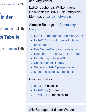
den Mitgliedern!
17.9k
 22:47
esdd
LaTeX-Bücher als Willkommens-
s
Geschenk für DANTE Neumitglieder.
in der
Mehr dazu:
LaTeX.net/verein
Aktuelle Beiträge im
Community-
11.1k
48
saputello
Blog
:
te Tabelle
DANTE-Frühjahrstagung März 2026
LaTeX Cookbook zweite Auflage
erschienen
1.6k
9:06
Thorsten
Der Online-Compiler TeXlive.net
Das Forum goLaTeX.de ist erneuert
Einführung in ConTeXt
Spielkarten mit LaTeX
Weiterer CTAN Spiegel-Server
Mathematisches Modell plotten
Diskussionsforen:
goLaTeX
(Deutsch)
LaTeX.org
(Englisch)
TeXnique.fr
(französisch)
Alle Beiträge auf dieser Webseite