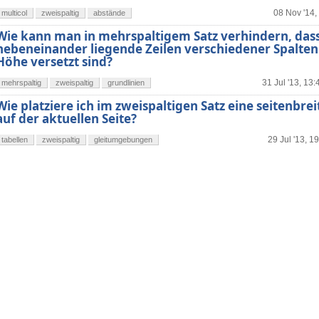
08 Nov '14,
multicol
zweispaltig
abstände
Wie kann man in mehrspaltigem Satz verhindern, das
nebeneinander liegende Zeilen verschiedener Spalten 
Höhe versetzt sind?
31 Jul '13, 13:
mehrspaltig
zweispaltig
grundlinien
Wie platziere ich im zweispaltigen Satz eine seitenbrei
auf der aktuellen Seite?
29 Jul '13, 1
tabellen
zweispaltig
gleitumgebungen