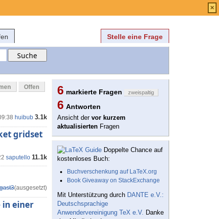
Anmelden
über
FAQ
×
fen
Stelle eine Frage
mmen
Offen
6
markierte Fragen
zweispaltig
6
Antworten
3.1k
09:38
huibub
Ansicht der
vor kurzem
aktualisierten
Fragen
et gridset
Doppelte Chance auf
11.1k
22
saputello
kostenloses Buch:
Buchverschenkung auf LaTeX.org
Book Giveaway on StackExchange
gast3
(ausgesetzt)
Mit Unterstützung durch
DANTE e.V.:
in einer
Deutschsprachige
Anwendervereinigung TeX e.V.
Danke