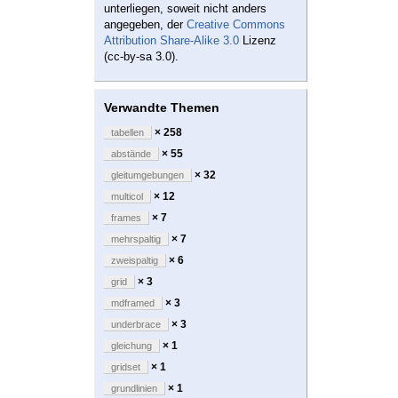
unterliegen, soweit nicht anders
angegeben, der
Creative Commons
Attribution Share-Alike 3.0
Lizenz
(cc-by-sa 3.0).
Verwandte Themen
× 258
tabellen
× 55
abstände
× 32
gleitumgebungen
× 12
multicol
× 7
frames
× 7
mehrspaltig
× 6
zweispaltig
× 3
grid
× 3
mdframed
× 3
underbrace
× 1
gleichung
× 1
gridset
× 1
grundlinien