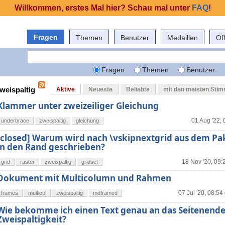
Willkommen, erstes Mal hier? Schau mal unter
FAQ
!
Fragen
Themen
Benutzer
Medaillen
Of
Fragen
Themen
Benutzer
weispaltig
Aktive
Neueste
Beliebte
mit den meisten Sti
Klammer unter zweizeiliger Gleichung
01 Aug '22, 
underbrace
zweispaltig
gleichung
[closed] Warum wird nach \vskipnextgrid aus dem Pak
in den Rand geschrieben?
18 Nov '20, 09:
grid
raster
zweispaltig
gridset
Dokument mit Multicolumn und Rahmen
07 Jul '20, 08:54
frames
multicol
zweispaltig
mdframed
Wie bekomme ich einen Text genau an das Seitenende 
Zweispaltigkeit?