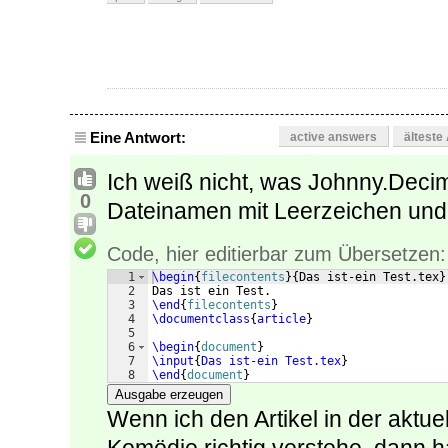
Eine Antwort:
active answers
älteste
Ich weiß nicht, was Johnny.Decima
0
Dateinamen mit Leerzeichen un
Code, hier editierbar zum Übersetzen:
1
\begin
{
filecontents
}
{
Das ist-ein Test.tex
}
2
Das ist ein Test.
3
\end
{
filecontents
}
4
\documentclass
{
article
}
5
6
\begin
{
document
}
7
\input
{
Das ist-ein Test.tex
}
8
\end
{
document
}
Ausgabe erzeugen
Wenn ich den Artikel in der aktu