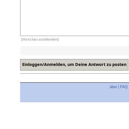
[Vorschau ausblenden]
über
|
FAQ