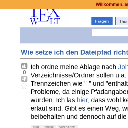
Willkommen, er
Fragen
The
Wie setze ich den Dateipfad rich
Ich ordne meine Ablage nach
Jo
0
Verzeichnisse/Ordner sollen u.a
Trennzeichen wie "-" und "entha
Probleme, da einige Pfadangaben 
würden. Ich las
hier
, dass wohl 
erlaut sind. Gibt es einen Weg, w
beibehalten und dennoch auf die
pfad
ablage
verzeichnis