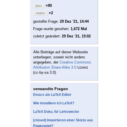
×80
latex
×2
citation
gestellte Frage:
29 Dez '21, 14:44
Frage wurde gesehen:
1,672 Mal
zuletzt geändert:
29 Dez '21, 15:02
Alle Beiträge auf dieser Webseite
unterliegen, soweit nicht anders
angegeben, der
Creative Commons
Attribution Share-Alike 3.0
Lizenz
(cc-by-sa 3.0).
verwandte Fragen
Emacs als LaTeX Editor
Wie installiere ich LaTeX?
LaTeX Doku. für Lehrzwecke
[closed] Importieren einer Skizze aus
Powerpoint?