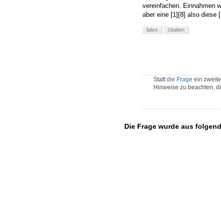
vereinfachen. Einnahmen we
aber eine [1][8] also diese
latex
citation
Statt
die Frage
ein zweite
Hinweise zu beachten, d
Die Frage wurde aus folgen