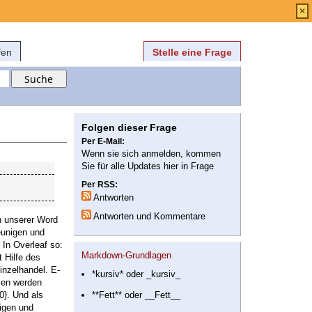
Anmelden
über
FAQ
×
fen
Stelle eine Frage
Folgen dieser Frage
Per E-Mail:
Wenn sie sich anmelden, kommen
Sie für alle Updates hier in Frage
Per RSS:
Antworten
Antworten und Kommentare
n unserer Word
eunigen und
In Overleaf so:
Markdown-Grundlagen
 Hilfe des
inzelhandel. E-
*kursiv* oder _kursiv_
men werden
0}. Und als
**Fett** oder __Fett__
igen und