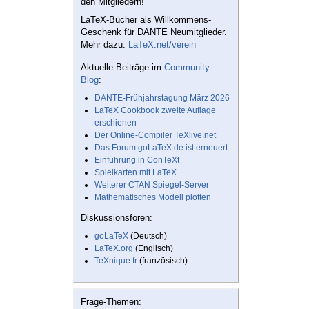
den Mitgliedern!
LaTeX-Bücher als Willkommens-
Geschenk für DANTE Neumitglieder.
Mehr dazu:
LaTeX.net/verein
Aktuelle Beiträge im
Community-
Blog
:
DANTE-Frühjahrstagung März 2026
LaTeX Cookbook zweite Auflage
erschienen
Der Online-Compiler TeXlive.net
Das Forum goLaTeX.de ist erneuert
Einführung in ConTeXt
Spielkarten mit LaTeX
Weiterer CTAN Spiegel-Server
Mathematisches Modell plotten
Diskussionsforen:
goLaTeX
(Deutsch)
LaTeX.org
(Englisch)
TeXnique.fr
(französisch)
Frage-Themen: