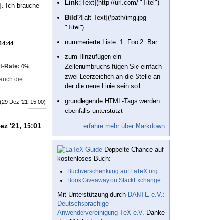
Link
:[Text](http://url.com/ "Titel")
]. Ich brauche
Bild
?![alt Text](/path/img.jpg
"Titel")
nummerierte Liste: 1. Foo 2. Bar
 14:44
zum Hinzufügen ein
t-Rate:
Zeilenumbruchs fügen Sie einfach
0%
zwei Leerzeichen an die Stelle an
auch die
der die neue Linie sein soll.
grundlegende HTML-Tags werden
(29 Dez '21, 15:00)
ebenfalls unterstützt
ez '21, 15:01
erfahre mehr über Markdown
Doppelte Chance auf
kostenloses Buch:
Buchverschenkung auf LaTeX.org
Book Giveaway on StackExchange
Mit Unterstützung durch
DANTE e.V.:
Deutschsprachige
Anwendervereinigung TeX e.V.
Danke