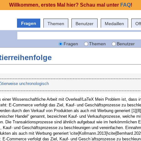
Willkommen, erstes Mal hier? Schau mal unter
FAQ
!
Fragen
Themen
Benutzer
Medaillen
Of
Fragen
Themen
Benutzer
tierreihenfolge
itierweise unchronologisch
 einer Wissenschaftliche Arbeit mit Overleaf/LaTeX Mein Problem ist, dass i
steht: E-Commerce verfolgt das Ziel, Kauf- und Geschäftsprozesse zu beschl
rden durch den Verkauf von Produkten als auch mit Werbung generiert [1][8] 
ischer Handel“ genannt, bezeichnet Kauf- und Verkaufsprozesse, welche mit
en. Die Transaktionsprozesse sind ähnlich aufgebaut wie im herkömmlichen E
l, Kauf- und Geschäftsprozesse zu beschleunigen und vereinfachen. Einnah
ukten als auch mit Werbung generiert \cite{Kollmann.2013}\cite{Bernhard.202
: E-Commerce verfolgt das Ziel, Kauf- und Gesch ̈aftsprozesse zu beschleun