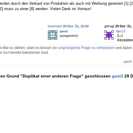
rden durch den Verkauf von Produkten als auch mit Werbung generiert [1] [2
 [2] muss zu einer [8] werden. Vielen Dank im Vorraus!
bearbeitet
29 Dez '21, 15:02
gefragt
29 Dez '21,
gast3
Iljas10
1
(ausgesetzt)
●
2
Akzeptier
s Mal zu stellen, wäre es besser
die ursprüngliche Frage zu verbessern
und dabei 
ie
dort
bereits bekommen hast.
gast3
den Grund "Duplikat einer anderen Frage" geschlossen
gast3
29 D