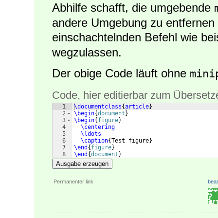
Abhilfe schafft, die umgebende
andere Umgebung zu entfernen
einschachtelnden Befehl wie be
wegzulassen.
Der obige Code läuft ohne
mini
Code, hier editierbar zum Übersetz
1
\documentclass
{
article
}
2
\begin
{
document
}
3
\begin
{
figure
}
4
\centering
5
\ldots
6
\caption
{
Test figure
}
7
\end
{
figure
}
8
\end
{
document
}
Ausgabe erzeugen
Permanenter link
bear