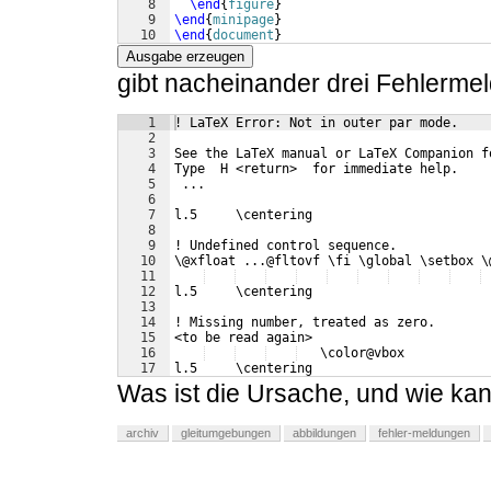
8
\end
{
figure
}
9
\end
{
minipage
}
10
\end
{
document
}
Ausgabe erzeugen
gibt nacheinander drei Fehlerme
1
! LaTeX Error: Not in outer par mode.
2
3
See the LaTeX manual or LaTeX Companion f
4
Type  H <return>  for immediate help.
5
 ...
6
7
l.5     \centering
8
9
! Undefined control sequence.
10
\@xfloat ...@fltovf \fi \global \setbox \
11
12
l.5     \centering
13
14
! Missing number, treated as zero.
15
<to be read again> 
16
   \color@vbox 
17
l.5     \centering
Was ist die Ursache, und wie ka
archiv
gleitumgebungen
abbildungen
fehler-meldungen