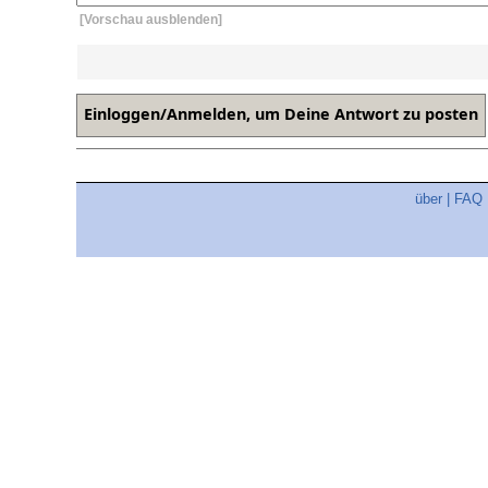
[Vorschau ausblenden]
über
|
FAQ