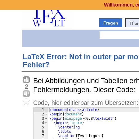
Willkommen, er
Fragen
The
LaTeX Error: Not in outer par m
Fehler?
Bei Abbildungen und Tabellen erh
2
Fehlermeldungen. Dieser Code:
Code, hier editierbar zum Übersetzen:
1
\documentclass
{
article
}
2
\begin
{
document
}
3
\begin
{
minipage
}
{
0.8
\textwidth
}
4
\begin
{
figure
}
5
\centering
6
\ldots
7
\caption
{
Test figure
}