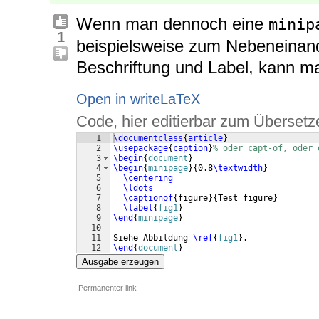
Wenn man dennoch eine
minip
1
beispielsweise zum Nebeneinande
Beschriftung und Label, kann 
Open in writeLaTeX
Code, hier editierbar zum Übersetz
1
\documentclass
{
article
}
2
\usepackage
{
caption
}
% oder capt-of, oder 
3
\begin
{
document
}
4
\begin
{
minipage
}
{
0.8
\textwidth
}
5
\centering
6
\ldots
7
\captionof
{
figure
}
{
Test figure
}
8
\label
{
fig1
}
9
\end
{
minipage
}
10
11
Siehe Abbildung 
\ref
{
fig1
}
.
12
\end
{
document
}
Ausgabe erzeugen
Permanenter link