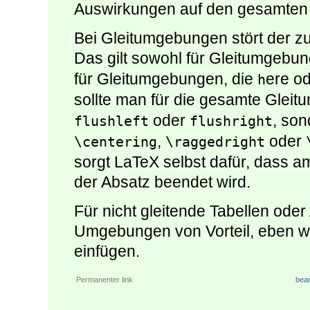
Auswirkungen auf den gesamten 
Bei Gleitumgebungen stört der z
Das gilt sowohl für Gleitumgebu
für Gleitumgebungen, die
ere o
h
sollte man für die gesamte Gle
oder
, son
flushleft
flushright
,
oder
\centering
\raggedright
sorgt LaTeX selbst dafür, dass 
der Absatz beendet wird.
Für nicht gleitende Tabellen ode
Umgebungen von Vorteil, eben we
einfügen.
Permanenter link
bear