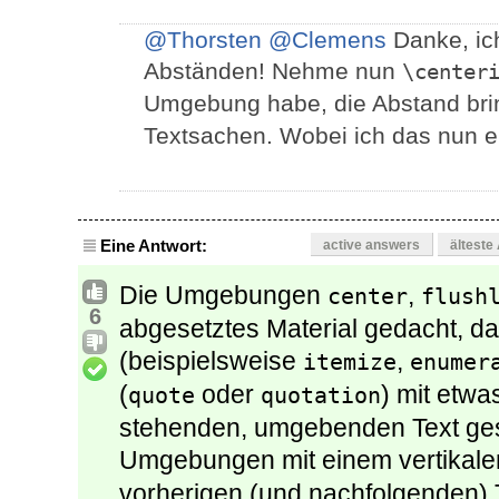
@Thorsten
@Clemens
Danke, ic
Abständen! Nehme nun
\center
Umgebung habe, die Abstand bri
Textsachen. Wobei ich das nun ei
Eine Antwort:
active answers
älteste
Die Umgebungen
,
center
flush
6
abgesetztes Material gedacht, da
(beispielsweise
,
itemize
enumer
(
oder
) mit etw
quote
quotation
stehenden, umgebenden Text gese
Umgebungen mit einem vertikal
vorherigen (und nachfolgenden) T