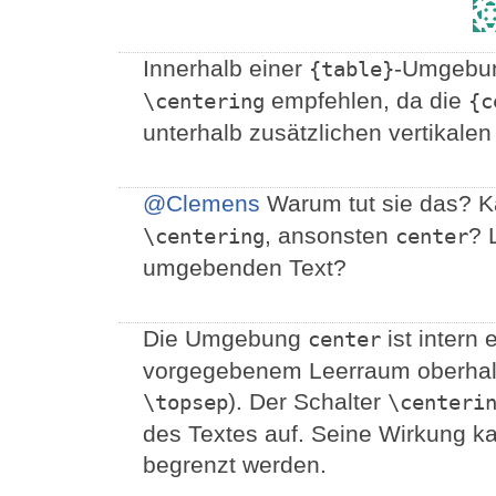
Innerhalb einer
-Umgebun
{table}
empfehlen, da die
\centering
{c
unterhalb zusätzlichen vertikale
@Clemens
Warum tut sie das? K
, ansonsten
? 
\centering
center
umgebenden Text?
Die Umgebung
ist intern
center
vorgegebenem Leerraum oberhalb
). Der Schalter
\topsep
\centeri
des Textes auf. Seine Wirkung k
begrenzt werden.