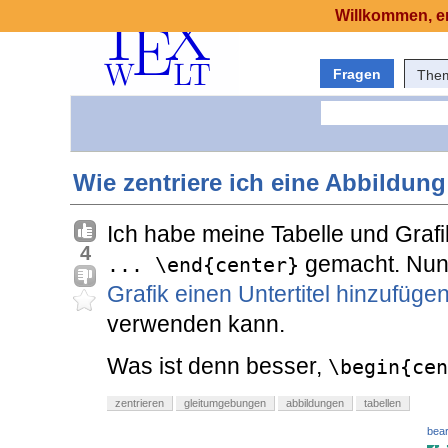
Willkommen, er
Fragen
The
Wie zentriere ich eine Abbildung
Ich habe meine Tabelle und Grafi
4
gemacht. Nun l
... \end{center}
Grafik einen Untertitel hinzufüge
verwenden kann.
Was ist denn besser,
\begin{cen
zentrieren
gleitumgebungen
abbildungen
tabellen
bear