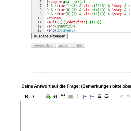
6
$
\begin
{gmatrix}[p]
7
1 & 
\frac
{1}{3} & 
\frac
{1}{3} & 
\vsep
 & 
\
8
0 & 
\frac
{8}{3} & 
\frac
{4}{3} & 
\vsep
 & 
\
9
0 & 
\frac
{5}{3} & 
\frac
{1}{3} & 
\vsep
 & 
\
10
\rowops
11
\mult
{1}{
\cdot\frac
{3}{10}}
12
\end
{gmatrix}$
13
\end
{
document
}
Ausgabe erzeugen
zeilenabstand
gauss
matrix
Deine Antwort auf die Frage: (Bemerkungen bitte ob