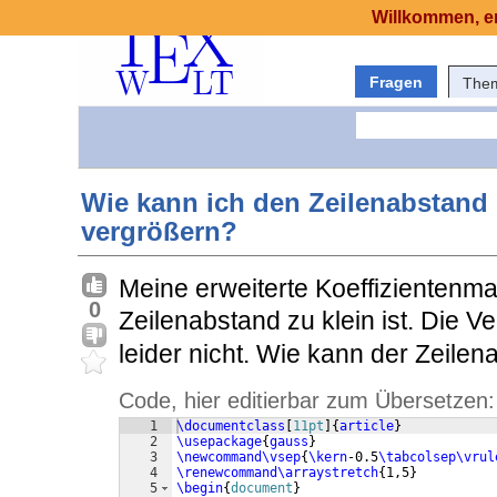
Willkommen, er
Fragen
The
Wie kann ich den Zeilenabstand
vergrößern?
Meine erweiterte Koeffizientenmat
0
Zeilenabstand zu klein ist. Die 
leider nicht. Wie kann der Zeile
Code, hier editierbar zum Übersetzen:
1
\documentclass
[
11pt
]
{
article
}
2
\usepackage
{
gauss
}
3
\newcommand\vsep
{
\kern
-0.5
\tabcolsep\vrul
4
\renewcommand\arraystretch
{
1,5
}
5
\begin
{
document
}