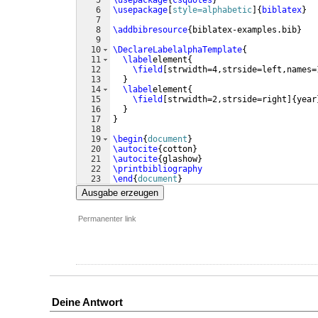
5
\usepackage
{
csquotes
}
6
\usepackage
[
style=alphabetic
]
{
biblatex
}
7
8
\addbibresource
{
biblatex-examples.bib
}
9
10
\DeclareLabelalphaTemplate
{
11
\label
element
{
12
\field
[
strwidth=4,strside=left,names=
13
}
14
\label
element
{
15
\field
[
strwidth=2,strside=right
]
{
year
16
}
17
}
18
19
\begin
{
document
}
20
\autocite
{
cotton
}
21
\autocite
{
glashow
}
22
\printbibliography
23
\end
{
document
}
Ausgabe erzeugen
Permanenter link
Deine Antwort