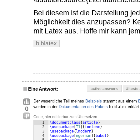
Bei diesem ist die Darstellung je
Möglichkeit dies anzupassen? K
mit Latex aus. Hoffe mir kann je
biblatex
Eine Antwort:
active answers
älteste
Der wesentliche Teil meines
Beispiels
stammt aus einem
werden in der
Dokumentation des Pakets
erklärt
biblatex
0
Code, hier editierbar zum Übersetzen:
1
\documentclass
{
article
}
2
\usepackage
[
T1
]
{
fontenc
}
3
\usepackage
{
lmodern
}
4
\usepackage
[
ngerman
]
{
babel
}