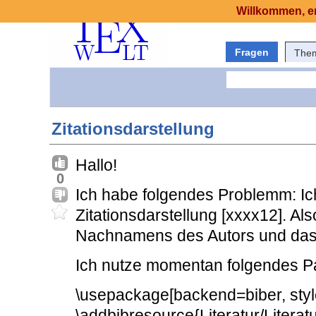
Willkommen, er
Fragen
The
Zitationsdarstellung
Hallo!
0
Ich habe folgendes Problemm: Ic
Zitationsdarstellung [xxxx12]. Al
Nachnamens des Autors und das E
Ich nutze momentan folgendes P
\usepackage[backend=biber, style
\addbibresource{Literatur/Literatu