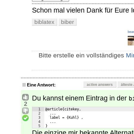
Schon mal vielen Dank für Eure 
biblatex
biber
bear
Bitte erstelle ein vollständiges
Mi
Eine Antwort:
active answers
älteste
Du kannst einem Eintrag in der
b
2
1
@article{citekey,
2
  ...
3
  label = {Kuhl} ,
4
  ...
5
}
Die einzige mir bekannte Alternativ