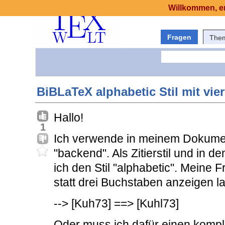
Willkommen, er
Fragen
The
BiBLaTeX alphabetic Stil mit vier
Hallo!
1
Ich verwende in meinem Dokumen
"backend". Als Zitierstil und in 
ich den Stil "alphabetic". Meine 
statt drei Buchstaben anzeigen 
--> [Kuh73] ==> [Kuhl73]
Oder muss ich dafür einen komple