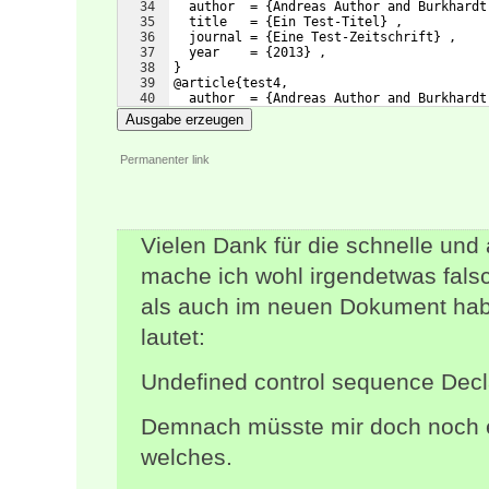
34
  author  = 
{
Andreas Author and Burkhardt
35
  title   = 
{
Ein Test-Titel
}
 ,
36
  journal = 
{
Eine Test-Zeitschrift
}
 ,
37
  year    = 
{
2013
}
 ,
38
}
39
@article
{
test4,
40
  author  = 
{
Andreas Author and Burkhardt
41
    Daniel Duthor
}
 ,
Ausgabe erzeugen
Permanenter link
Vielen Dank für die schnelle und 
mache ich wohl irgendetwas fal
als auch im neuen Dokument hab
lautet:
Undefined control sequence Dec
Demnach müsste mir doch noch ei
welches.