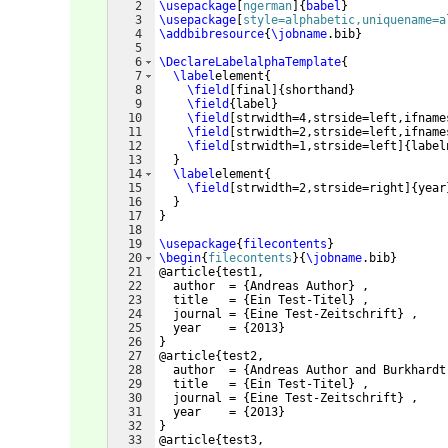
2
\usepackage
[
ngerman
]
{
babel
}
3
\usepackage
[
style=alphabetic,uniquename=a
4
\addbibresource
{
\jobname
.bib
}
5
6
\DeclareLabelalphaTemplate
{
7
\label
element
{
8
\field
[
final
]
{
shorthand
}
9
\field
{
label
}
10
\field
[
strwidth=4,strside=left,ifname
11
\field
[
strwidth=2,strside=left,ifname
12
\field
[
strwidth=1,strside=left
]
{
label
13
}
14
\label
element
{
15
\field
[
strwidth=2,strside=right
]
{
year
16
}
17
}
18
19
\usepackage
{
filecontents
}
20
\begin
{
filecontents
}
{
\jobname
.bib
}
21
@article
{
test1,
22
  author  = 
{
Andreas Author
}
 ,
23
  title   = 
{
Ein Test-Titel
}
 ,
24
  journal = 
{
Eine Test-Zeitschrift
}
 ,
25
  year    = 
{
2013
}
26
}
27
@article
{
test2,
28
  author  = 
{
Andreas Author and Burkhardt
29
  title   = 
{
Ein Test-Titel
}
 ,
30
  journal = 
{
Eine Test-Zeitschrift
}
 ,
31
  year    = 
{
2013
}
32
}
33
@article
{
test3,