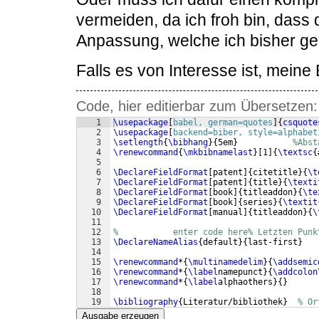
vermeiden, da ich froh bin, dass 
Anpassung, welche ich bisher g
Falls es von Interesse ist, meine 
Code, hier editierbar zum Übersetzen:
1
\usepackage
[
babel, german=quotes
]
{
csquote
2
\usepackage
[
backend=biber, style=alphabet
3
\setlength
{
\bibhang
}
{
5em
}
%Abst
4
\renewcommand
{
\mkbibnamelast
}
[
1
]
{
\textsc
{
5
6
\DeclareFieldFormat
[
patent
]
{
citetitle
}
{
\t
7
\DeclareFieldFormat
[
patent
]
{
title
}
{
\texti
8
\DeclareFieldFormat
[
book
]
{
titleaddon
}
{
\te
9
\DeclareFieldFormat
[
book
]
{
series
}
{
\textit
10
\DeclareFieldFormat
[
manual
]
{
titleaddon
}
{
\
11
12
%           enter code here% Letzten Punk
13
\DeclareNameAlias
{
default
}
{
last-first
}
14
15
\renewcommand
*
{
\multinamedelim
}
{
\addsemic
16
\renewcommand
*
{
\label
namepunct
}
{
\addcolon
17
\renewcommand
*
{
\label
alphaothers
}
{
}
18
19
\bibliography
{
Literatur/bibliothek
}
% Or
Ausgabe erzeugen