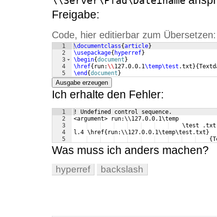
anspri
\\Server\Pfad\Dateiname
Freigabe:
Code, hier editierbar zum Übersetzen:
1
\documentclass
{
article
}
2
\usepackage
{
hyperref
}
3
\begin
{
document
}
4
\href
{
run:
\\
127.0.0.1
\temp\test
.txt
}
{
Textd
5
\end
{
document
}
Ausgabe erzeugen
Ich erhalte den Fehler:
1
! Undefined control sequence.
2
<argument> run:\\127.0.0.1\temp 
3
    \test .txt
4
l.4 \href{run:\\127.0.0.1\temp\test.txt}
5
    {T
Was muss ich anders machen?
hyperref
backslash