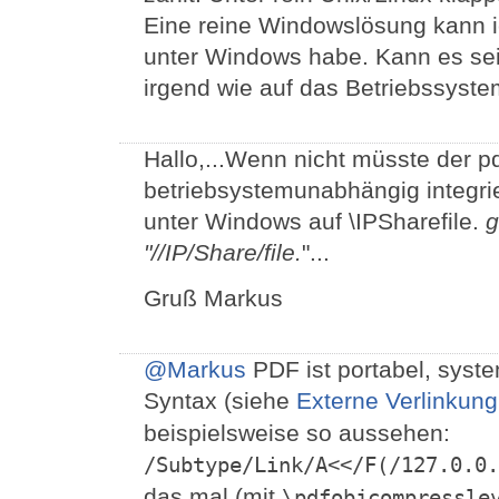
Eine reine Windowslösung kann ic
unter Windows habe. Kann es sein
irgend wie auf das Betriebssyst
Hallo,...Wenn nicht müsste der p
betriebsystemunabhängig integrie
unter Windows auf \IPSharefile.
g
"//IP/Share/file.
"...
Gruß Markus
@Markus
PDF ist portabel, syst
Syntax (siehe
Externe Verlinkun
beispielsweise so aussehen:
/Subtype/Link/A<</F(/127.0.0.
das mal (mit
\pdfobjcompressle