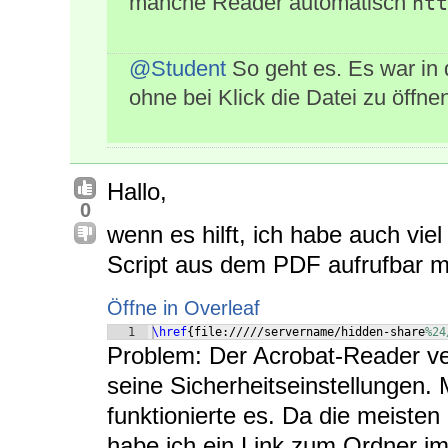
manche Reader automatisch
htt
@Student
So geht es. Es war in 
ohne bei Klick die Datei zu öffne
Hallo,
0
wenn es hilft, ich habe auch viel
Script aus dem PDF aufrufbar m
Öffne in Overleaf
1
\href
{
file://///servername/hidden-share
%24
Problem: Der Acrobat-Reader ve
seine Sicherheitseinstellungen
funktionierte es. Da die meiste
habe ich ein Link zum Ordner im