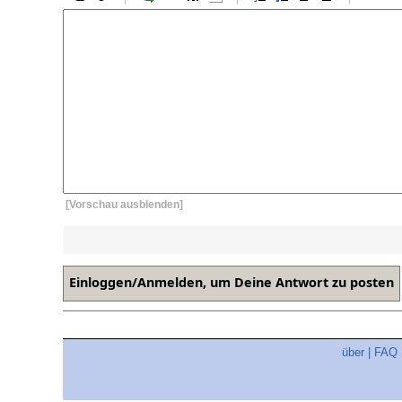
[Vorschau ausblenden]
über
|
FAQ