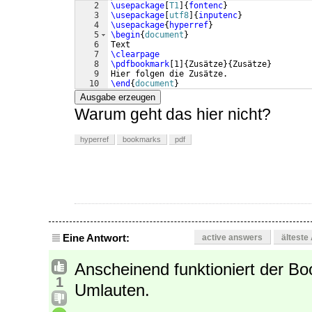
2
\usepackage
[
T1
]
{
fontenc
}
3
\usepackage
[
utf8
]
{
inputenc
}
4
\usepackage
{
hyperref
}
5
\begin
{
document
}
6
Text
7
\clearpage
8
\pdfbookmark
[
1
]
{
Zusätze
}
{
Zusätze
}
9
Hier folgen die Zusätze.
10
\end
{
document
}
Ausgabe erzeugen
Warum geht das hier nicht?
hyperref
bookmarks
pdf
Eine Antwort:
active answers
älteste
Anscheinend funktioniert der B
1
Umlauten.