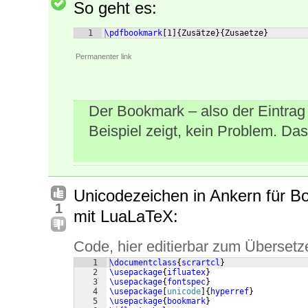
So geht es:
1
\pdfbookmark
[
1
]
{
Zusätze
}
{
Zusaetze
}
Permanenter link
Der Bookmark – also der Eintrag
Beispiel zeigt, kein Problem. Das
Unicodezeichen in Ankern für Bo
1
mit LuaLaTeX:
Code, hier editierbar zum Übersetz
1
\documentclass
{
scrartcl
}
2
\usepackage
{
ifluatex
}
3
\usepackage
{
fontspec
}
4
\usepackage
[
unicode
]
{
hyperref
}
5
\usepackage
{
bookmark
}