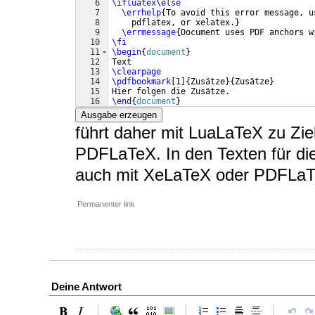
6
\ifluatex\else
7
\errhelp
{
To avoid this error message, u
8
    pdflatex, or xelatex.
}
9
\errmessage
{
Document uses PDF anchors w
10
\fi
11
\begin
{
document
}
12
Text
13
\clearpage
14
\pdfbookmark
[
1
]
{
Zusätze
}
{
Zusätze
}
15
Hier folgen die Zusätze.
16
\end
{
document
}
Ausgabe erzeugen
führt daher mit LuaLaTeX zu Zie
PDFLaTeX. In den Texten für di
auch mit XeLaTeX oder PDFLaT
Permanenter link
Deine Antwort