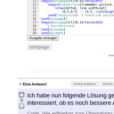
11
\begin
{
minipage
}
[
t
]
{
0.02
\textwidth
}
12
\begin
{
tikzpicture
}
[
remember picture,
13
\draw
[
dotted, line width=1pt
]
14
(
0.5,0.5
)
 -- 
(
0.5,-
\textheigh
15
\end
{
tikzpicture
}
% Trennline zwisch
16
\end
{
minipage
}
%
17
\begin
{
minipage
}
[
t
]
{
0.23
\textwidth
}
18
% Korrekturrand
19
\end
{
minipage
}
20
\end
{
document
}
Ausgabe erzeugen
minipage
bear
Eine Antwort:
active answers
älteste
Ich habe nun folgende Lösung ge
0
interessiert, ob es noch bessere 
Code, hier editierbar zum Übersetzen: