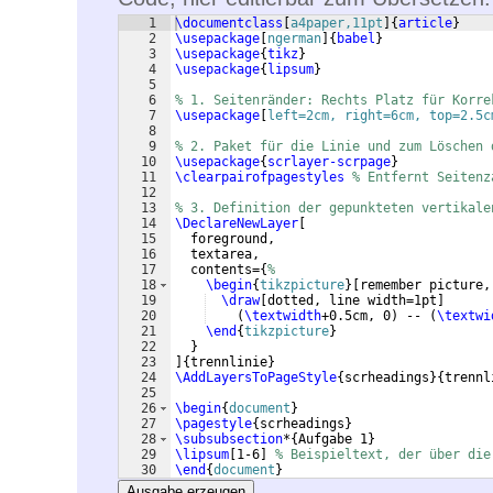
1
\documentclass
[
a4paper,11pt
]
{
article
}
2
\usepackage
[
ngerman
]
{
babel
}
3
\usepackage
{
tikz
}
4
\usepackage
{
lipsum
}
5
6
% 1. Seitenränder: Rechts Platz für Korre
7
\usepackage
[
left=2cm, right=6cm, top=2.5c
8
9
% 2. Paket für die Linie und zum Löschen 
10
\usepackage
{
scrlayer-scrpage
}
11
\clearpairofpagestyles
% Entfernt Seitenz
12
13
% 3. Definition der gepunkteten vertikale
14
\DeclareNewLayer
[
15
  foreground,
16
  textarea,
17
  contents=
{
%
18
\begin
{
tikzpicture
}
[
remember picture,
19
\draw
[
dotted, line width=1pt
]
20
(
\textwidth
+0.5cm, 0
)
 -- 
(
\textwi
21
\end
{
tikzpicture
}
22
}
23
]
{
trennlinie
}
24
\AddLayersToPageStyle
{
scrheadings
}
{
trennl
25
26
\begin
{
document
}
27
\pagestyle
{
scrheadings
}
28
\subsubsection
*
{
Aufgabe 1
}
29
\lipsum
[
1-6
]
% Beispieltext, der über die
30
\end
{
document
}
Ausgabe erzeugen