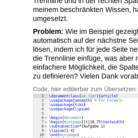
Trennline und in der rechten Spal
meinem beschränkten Wissen, h
umgesetzt.
Problem:
Wie im Beispiel gezeigt
automatisch auf der nächstne Sei
lösen, indem ich für jede Seite n
die Trennlinie einfüge, was aber 
einfachere Möglichkeit, die Spalte
zu definieren? Vielen Dank vorab
Code, hier editierbar zum Übersetzen:
1
\documentclass
[
a4,11pt
]
{
article
}
2
\usepackage
{
amsmath
}
% Für Formeln
3
\usepackage
{
tikz
}
4
\usepackage
{
lipsum
}
5
6
\begin
{
document
}
7
\begin
{
minipage
}
[
t
]
{
0.75
\textwidth
}
8
\subsubsection
*
{
Aufgabe 1
}
9
\lipsum
[
1-4
]
10
\end
{
minipage
}