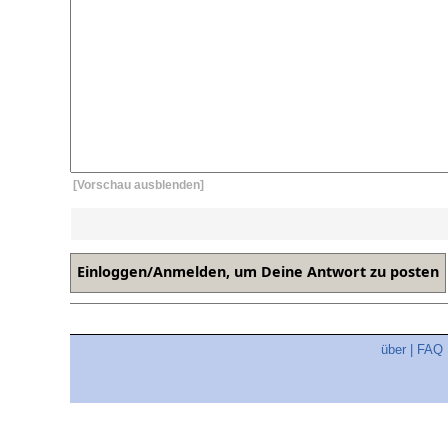
[Vorschau ausblenden]
über
|
FAQ