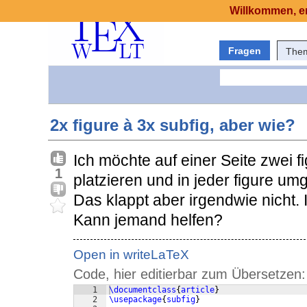
Willkommen, er
Fragen
The
2x figure à 3x subfig, aber wie?
Ich möchte auf einer Seite zwei
1
platzieren und in jeder figure u
Das klappt aber irgendwie nicht.
Kann jemand helfen?
Open in writeLaTeX
Code, hier editierbar zum Übersetzen:
1
\documentclass
{
article
}
2
\usepackage
{
subfig
}