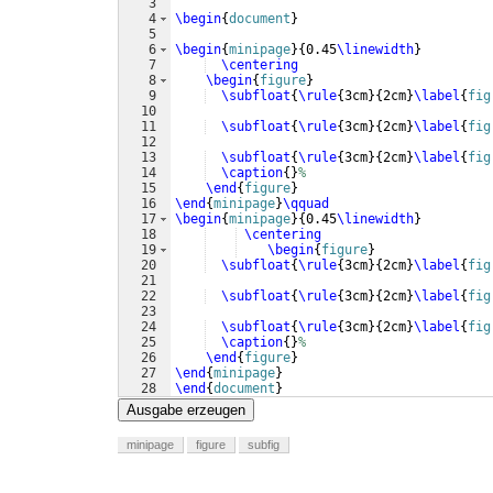
3
4
\begin
{
document
}
5
6
\begin
{
minipage
}
{
0.45
\linewidth
}
7
\centering
8
\begin
{
figure
}
9
\subfloat
{
\rule
{
3cm
}
{
2cm
}
\label
{
fig
10
11
\subfloat
{
\rule
{
3cm
}
{
2cm
}
\label
{
fig
12
13
\subfloat
{
\rule
{
3cm
}
{
2cm
}
\label
{
fig
14
\caption
{
}
%
15
\end
{
figure
}
16
\end
{
minipage
}
\qquad
17
\begin
{
minipage
}
{
0.45
\linewidth
}
18
\centering
19
\begin
{
figure
}
20
\subfloat
{
\rule
{
3cm
}
{
2cm
}
\label
{
fig
21
22
\subfloat
{
\rule
{
3cm
}
{
2cm
}
\label
{
fig
23
24
\subfloat
{
\rule
{
3cm
}
{
2cm
}
\label
{
fig
25
\caption
{
}
%
26
\end
{
figure
}
27
\end
{
minipage
}
28
\end
{
document
}
Ausgabe erzeugen
minipage
figure
subfig