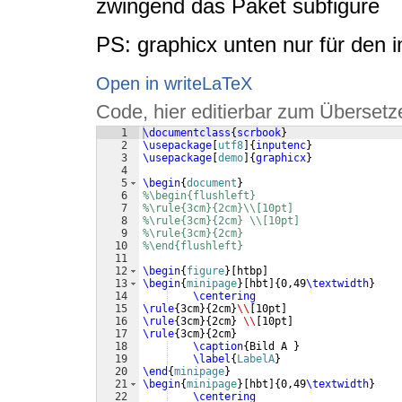
zwingend das Paket subfigure
PS: graphicx unten nur für den i
Open in writeLaTeX
Code, hier editierbar zum Übersetz
1
\documentclass
{
scrbook
}
2
\usepackage
[
utf8
]
{
inputenc
}
3
\usepackage
[
demo
]
{
graphicx
}
4
5
\begin
{
document
}
6
%\begin{flushleft}
7
%\rule{3cm}{2cm}\\[10pt]
8
%\rule{3cm}{2cm} \\[10pt]
9
%\rule{3cm}{2cm}
10
%\end{flushleft}
11
12
\begin
{
figure
}
[
htbp
]
13
\begin
{
minipage
}
[
hbt
]
{
0,49
\textwidth
}
14
\centering
15
\rule
{
3cm
}
{
2cm
}
\\
[
10pt
]
16
\rule
{
3cm
}
{
2cm
}
\\
[
10pt
]
17
\rule
{
3cm
}
{
2cm
}
18
\caption
{
Bild A 
}
19
\label
{
LabelA
}
20
\end
{
minipage
}
21
\begin
{
minipage
}
[
hbt
]
{
0,49
\textwidth
}
22
\centering