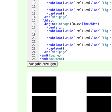
10
\subfloat
{
\rule
{
3cm
}
{
2cm
}
\label
{
fig:s
11
12
\subfloat
{
\rule
{
3cm
}
{
2cm
}
\label
{
fig:s
13
\caption
{
}
14
\end
{
minipage
}
15
\hfill
16
\begin
{
minipage
}
{
0.45
\linewidth
}
17
\centering
18
\subfloat
{
\rule
{
3cm
}
{
2cm
}
\label
{
fig:s
19
20
\subfloat
{
\rule
{
3cm
}
{
2cm
}
\label
{
fig:s
21
22
\subfloat
{
\rule
{
3cm
}
{
2cm
}
\label
{
fig:s
23
\caption
{
}
24
\end
{
minipage
}
25
\end
{
figure
}
26
\end
{
document
}
Ausgabe erzeugen