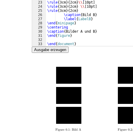
23
\rule
{
3cm
}
{
2cm
}
\\
[
10pt
]
24
\rule
{
3cm
}
{
2cm
}
\\
[
10pt
]
25
\rule
{
3cm
}
{
2cm
}
26
\caption
{
Bild B
}
27
\label
{
LabelB
}
28
\end
{
minipage
}
29
\centering
30
\caption
{
Bilder A und B
}
31
\end
{
figure
}
32
33
\end
{
document
}
Ausgabe erzeugen