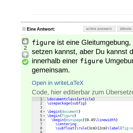
Eine Antwort:
active answers
älteste
ist eine Gleitumgebung, 
figure
2
setzen kannst, aber Du kannst 
innerhalb einer
Umgebung
figure
gemeinsam.
Open in writeLaTeX
Code, hier editierbar zum Übersetz
1
\documentclass
{
article
}
2
\usepackage
{
subfig
}
3
4
\begin
{
document
}
5
\begin
{
figure
}
6
\begin
{
minipage
}
{
0.45
\linewidth
}
7
\centering
8
\subfloat
{
\rule
{
3cm
}
{
2cm
}
\label
{
fig:s
9