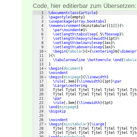
Code, hier editierbar zum Übersetzen:
1
\documentclass
{
article
}
2
\pagestyle
{
empty
}
3
\usepackage
{
array,booktabs
}
4
\newenvironment
{
minitabular
}
[
1
]
[
]
{
%
5
\par\noindent
#1
%
6
\setlength\tabcolsep
{
.5
\fboxsep
}
%
7
\setlength\heavyrulewidth
{
1pt
}
%
8
\setlength\belowrulesep
{
1ex
}
%
9
\setlength\aboverulesep
{
1ex
}
%
10
\begin
{
tabular
}
{
>
{
\centering
}
m
{
\dimexpr
11
}
{
%
12
\tabularnewline
\bottomrule
\end
{
tabula
13
}
14
\begin
{
document
}
15
\noindent
16
\begin
{
minipage
}
{
\linewidth
}
17
\rule
[
.3em
]
{
\linewidth
}
{
1pt
}
\par
18
\Large\centering
19
  Tjtel Tjtel Tjtel Tjtel Tjtel Tjtel Tjt
20
  Tjtel Tjtel Tjtel Tjtel Tjtel Tjtel Tjt
21
\par
22
\rule
[
.3em
]
{
\linewidth
}
{
1pt
}
23
\end
{
minipage
}
24
\bigskip
25
26
\noindent
27
\begin
{
minitabular
}
[
\Large
]
28
  Tjtel Tjtel Tjtel Tjtel Tjtel Tjtel Tjt
29
  Tjtel Tjtel Tjtel Tjtel Tjtel Tjtel Tjt