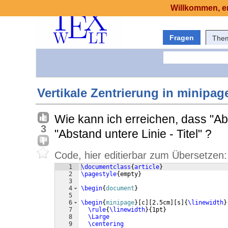
Willkommen, er
Fragen
The
Vertikale Zentrierung in minipag
Wie kann ich erreichen, dass "Abs
3
"Abstand untere Linie - Titel" ?
Code, hier editierbar zum Übersetzen:
1
\documentclass
{
article
}
2
\pagestyle
{
empty
}
3
4
\begin
{
document
}
5
6
\begin
{
minipage
}
[
c
]
[
2.5cm
]
[
s
]
{
\linewidth
}
7
\rule
{
\linewidth
}
{
1pt
}
8
\Large
9
\centering