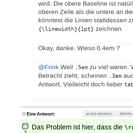
wird. Die obere Baseline ist nat
oberen Zeile als die untere an d
könntest die Linien stattdessen 
zeichnen.
{\linewidth}{1pt}
Okay, danke. Wieso 0.4em ?
@Frink
Weil
zu viel waren.
.5em
Betracht zieht, scheinen
auc
.3em
Antwort. Vielleicht doch lieber
ta
Eine Antwort:
active answers
älteste
Das Problem ist hier, dass die
\r
3