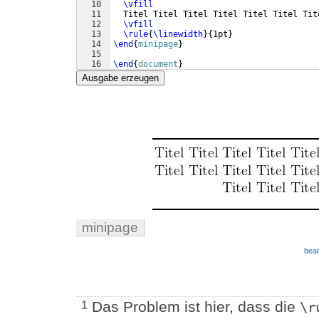
10
\vfill
11
  Titel Titel Titel Titel Titel Titel Tit
12
\vfill
13
\rule
{
\linewidth
}
{
1pt
}
14
\end
{
minipage
}
15
16
\end
{
document
}
Ausgabe erzeugen
minipage
bear
Das Problem ist hier, dass die
1
\r