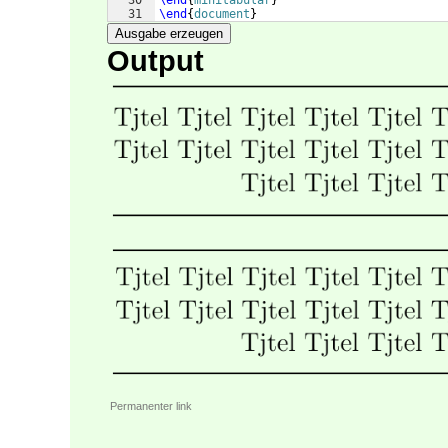
30
\end
{
minitabular
}
31
\end
{
document
}
Ausgabe erzeugen
Output
Permanenter link