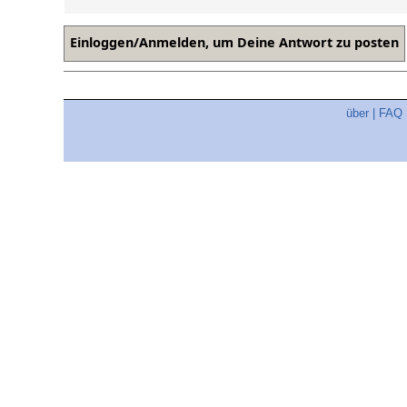
über
|
FAQ