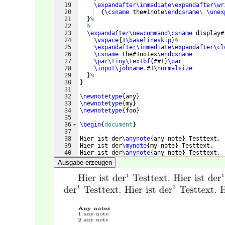
19
\expandafter\immediate\expandafter\wr
20
{
\csname
 the#1note
\endcsname
\ 
\unex
21
}
%
22
%
23
\expandafter\newcommand\csname
 display#
24
\vspace
{
1
\baselineskip
}
%
25
\expandafter\immediate\expandafter\cl
26
\csname
 the#1notes
\endcsname
27
\par\tiny\textbf
{
##1
}
\par
28
\input\jobname
.#1
\normalsize
29
}
%
30
}
31
32
\newnotetype
{
any
}
33
\newnotetype
{
my
}
34
\newnotetype
{
foo
}
35
36
\begin
{
document
}
37
38
Hier ist der
\anynote
{
any note
}
 Testtext.
39
Hier ist der
\mynote
{
my note
}
 Testtext.
40
Hier ist der
\anynote
{
any note
}
 Testtext.
41
Hier ist der
\foonote
{
foo note
}
 Testtext.
Ausgabe erzeugen