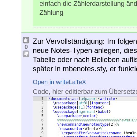
einfach die Zählerdarstellung än
Zählung
Zur Vervollständigung: Im folge
0
neue Notes-Typen anlegen, diese
Tabelle oder nach Belieben aufli
später in mbenotes.sty, er funkt
Open in writeLaTeX
Code, hier editierbar zum Übersetz
1
\documentclass
[
a4paper
]
{
article
}
2
\usepackage
[
utf8
]
{
inputenc
}
3
\usepackage
[
T1
]
{
fontenc
}
4
\usepackage
[
ngerman
]
{
babel
}
5
\usepackage
{
xcolor
}
6
%%%%%%%%%%%%%%%%%%%%%%%%%%%%%newNOTES
7
\newcommand\newnotestype
[
2
]
{
%
8
\newcounter
{
#1note
}
%
9
\expandafter\newwrite\csname
 the#1n