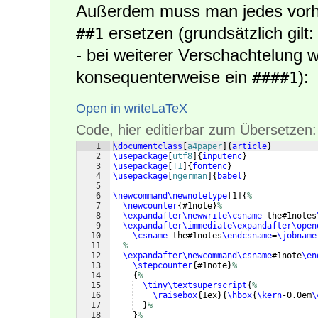
Außerdem muss man jedes vorh
ersetzen (grundsätzlich gilt
##1
- bei weiterer Verschachtelung
konsequenterweise ein
):
####1
Open in writeLaTeX
Code, hier editierbar zum Übersetzen:
1
\documentclass
[
a4paper
]
{
article
}
2
\usepackage
[
utf8
]
{
inputenc
}
3
\usepackage
[
T1
]
{
fontenc
}
4
\usepackage
[
ngerman
]
{
babel
}
5
6
\newcommand\newnotetype
[
1
]
{
%
7
\newcounter
{
#1note
}
%
8
\expandafter\newwrite\csname
 the#1notes
9
\expandafter\immediate\expandafter\open
10
\csname
 the#1notes
\endcsname
=
\jobname
11
%
12
\expandafter\newcommand\csname
#1note
\en
13
\stepcounter
{
#1note
}
%
14
{
%
15
\tiny\textsuperscript
{
%
16
\raisebox
{
1ex
}
{
\hbox
{
\kern
-0.0em
\
17
}
%
18
}
%