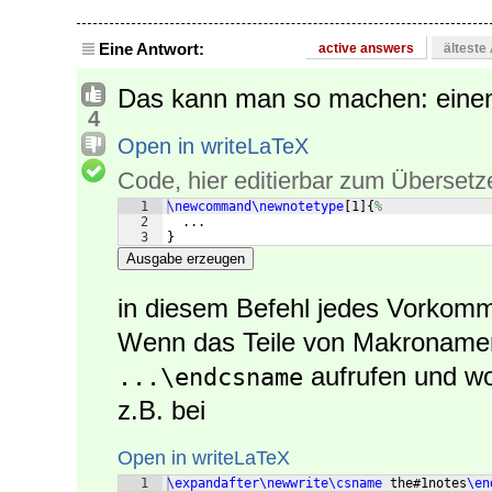
Eine Antwort:
active answers
älteste
Das kann man so machen: einen
4
Open in writeLaTeX
Code, hier editierbar zum Übersetz
1
\newcommand\newnotetype
[
1
]
{
%
2
  ...
3
}
Ausgabe erzeugen
in diesem Befehl jedes Vorkom
Wenn das Teile von Makronamen 
aufrufen und wo 
...\endcsname
z.B. bei
Open in writeLaTeX
1
\expandafter\newwrite\csname
 the#1notes
\en