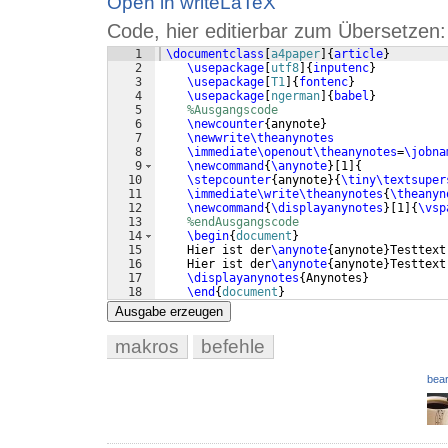
Open in writeLaTeX
Code, hier editierbar zum Übersetzen:
1
\documentclass
[
a4paper
]
{
article
}
2
\usepackage
[
utf8
]
{
inputenc
}
3
\usepackage
[
T1
]
{
fontenc
}
4
\usepackage
[
ngerman
]
{
babel
}
5
%Ausgangscode
6
\newcounter
{
anynote
}
7
\newwrite\theanynotes
8
\immediate\openout\theanynotes
=
\jobna
9
\newcommand
{
\anynote
}
[
1
]
{
10
\stepcounter
{
anynote
}
{
\tiny\textsuper
11
\immediate\write\theanynotes
{
\theanyn
12
\newcommand
{
\displayanynotes
}
[
1
]
{
\vsp
13
%endAusgangscode
14
\begin
{
document
}
15
    Hier ist der
\anynote
{
anynote
}
Testtext
16
    Hier ist der
\anynote
{
anynote
}
Testtext
17
\displayanynotes
{
Anynotes
}
18
\end
{
document
}
Ausgabe erzeugen
makros
befehle
bear