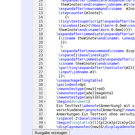
10
\expandafter\immediate\expandafter\
11
  the#1notes
\endcsname
=
\jobname
.#1
\re
12
\expandafter\newcommand\csname
  #1no
13
\stepcounter
{
#1note
}
%
14
{
%
15
\tiny\textsuperscript\expandafter\te
16
\raisebox
{
1ex
}
{
\hbox
{
\kern
-0.0em
\csn
17
 the#1note
\endcsname\kern
-0.0em
}}}}
%
18
\expandafter\immediate\expandafter\wr
19
{
\csname
 the#1note
\endcsname
\ 
\unexp
20
}}
%
21
%
22
\expandafter\newcommand\csname
 disp
23
\vspace
{
1
\baselineskip
}
%
24
\expandafter\immediate\expandafter\c
25
\csname
 the#1notes
\endcsname
%
26
\par\tiny\expandafter\textcolor
{
#2
}
{
27
\input\jobname
.#1
%
28
}}
%
29
\usepackage
{
longtable
}
30
\parindent
=0pt
31
\newnotestype
{
new
}
{
red
}
32
\newnotestype
{
ade
}
{
magenta
}
33
\newnotestype
{
any
}
{
blue
}
34
\begin
{
document
}
35
    Ein Testtext
\adenote
{
Anmerkung
}
 mit v
36
    verschiedenen
\anynote
{
Anmerkung
}
\newn
37
    Anmerkungen.Ein Testtext ohne verschi
38
\vspace
{
-2
\baselineskip
}
39
\begin
{
longtable
}
[
l
]
{
p
{
2cm
}
p
{
2cm
}
p
{
2c
40
\displaynewnotes
{
new
}
&
\displayadenote
41
\end
{
longtable
}
Ausgabe erzeugen