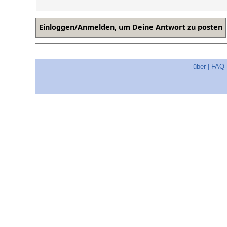
über
|
FAQ