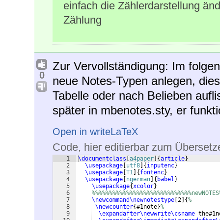
einfach die Zählerdarstellung än
Zählung
Zur Vervollständigung: Im folge
0
neue Notes-Typen anlegen, diese
Tabelle oder nach Belieben aufli
später in mbenotes.sty, er funkt
Open in writeLaTeX
Code, hier editierbar zum Übersetz
1
\documentclass
[
a4paper
]
{
article
}
2
\usepackage
[
utf8
]
{
inputenc
}
3
\usepackage
[
T1
]
{
fontenc
}
4
\usepackage
[
ngerman
]
{
babel
}
5
\usepackage
{
xcolor
}
6
%%%%%%%%%%%%%%%%%%%%%%%%%%%%%newNOTES
7
\newcommand\newnotestype
[
2
]
{
%
8
\newcounter
{
#1note
}
%
9
\expandafter\newwrite\csname
 the#1n