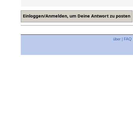
über
|
FAQ