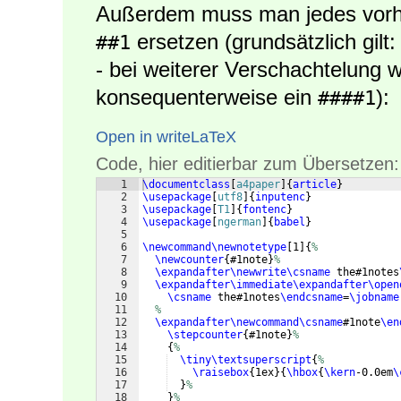
Außerdem muss man jedes vorh
ersetzen (grundsätzlich gilt
##1
- bei weiterer Verschachtelung
konsequenterweise ein
):
####1
Open in writeLaTeX
Code, hier editierbar zum Übersetzen:
1
\documentclass
[
a4paper
]
{
article
}
2
\usepackage
[
utf8
]
{
inputenc
}
3
\usepackage
[
T1
]
{
fontenc
}
4
\usepackage
[
ngerman
]
{
babel
}
5
6
\newcommand\newnotetype
[
1
]
{
%
7
\newcounter
{
#1note
}
%
8
\expandafter\newwrite\csname
 the#1notes
9
\expandafter\immediate\expandafter\open
10
\csname
 the#1notes
\endcsname
=
\jobname
11
%
12
\expandafter\newcommand\csname
#1note
\en
13
\stepcounter
{
#1note
}
%
14
{
%
15
\tiny\textsuperscript
{
%
16
\raisebox
{
1ex
}
{
\hbox
{
\kern
-0.0em
\
17
}
%
18
}
%