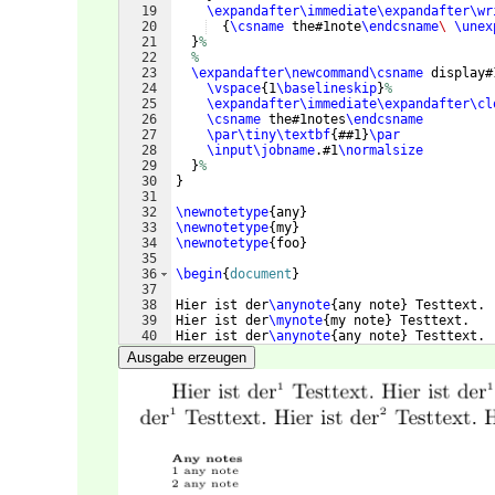
19
\expandafter\immediate\expandafter\wr
20
{
\csname
 the#1note
\endcsname
\ 
\unex
21
}
%
22
%
23
\expandafter\newcommand\csname
 display#
24
\vspace
{
1
\baselineskip
}
%
25
\expandafter\immediate\expandafter\cl
26
\csname
 the#1notes
\endcsname
27
\par\tiny\textbf
{
##1
}
\par
28
\input\jobname
.#1
\normalsize
29
}
%
30
}
31
32
\newnotetype
{
any
}
33
\newnotetype
{
my
}
34
\newnotetype
{
foo
}
35
36
\begin
{
document
}
37
38
Hier ist der
\anynote
{
any note
}
 Testtext.
39
Hier ist der
\mynote
{
my note
}
 Testtext.
40
Hier ist der
\anynote
{
any note
}
 Testtext.
41
Hier ist der
\foonote
{
foo note
}
 Testtext.
Ausgabe erzeugen