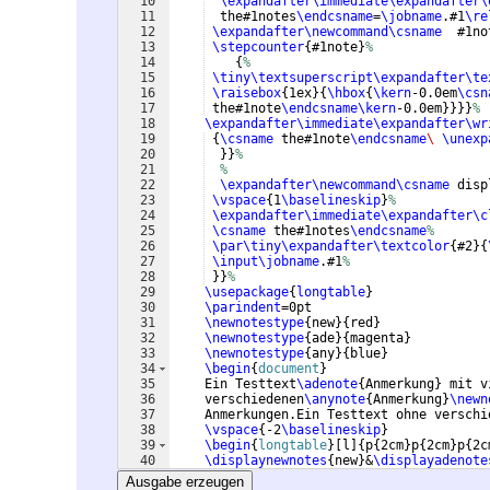
10
\expandafter\immediate\expandafter\
11
  the#1notes
\endcsname
=
\jobname
.#1
\re
12
\expandafter\newcommand\csname
  #1no
13
\stepcounter
{
#1note
}
%
14
{
%
15
\tiny\textsuperscript\expandafter\te
16
\raisebox
{
1ex
}
{
\hbox
{
\kern
-0.0em
\csn
17
 the#1note
\endcsname\kern
-0.0em
}}}}
%
18
\expandafter\immediate\expandafter\wr
19
{
\csname
 the#1note
\endcsname
\ 
\unexp
20
}}
%
21
%
22
\expandafter\newcommand\csname
 disp
23
\vspace
{
1
\baselineskip
}
%
24
\expandafter\immediate\expandafter\c
25
\csname
 the#1notes
\endcsname
%
26
\par\tiny\expandafter\textcolor
{
#2
}
{
27
\input\jobname
.#1
%
28
}}
%
29
\usepackage
{
longtable
}
30
\parindent
=0pt
31
\newnotestype
{
new
}
{
red
}
32
\newnotestype
{
ade
}
{
magenta
}
33
\newnotestype
{
any
}
{
blue
}
34
\begin
{
document
}
35
    Ein Testtext
\adenote
{
Anmerkung
}
 mit v
36
    verschiedenen
\anynote
{
Anmerkung
}
\newn
37
    Anmerkungen.Ein Testtext ohne verschi
38
\vspace
{
-2
\baselineskip
}
39
\begin
{
longtable
}
[
l
]
{
p
{
2cm
}
p
{
2cm
}
p
{
2c
40
\displaynewnotes
{
new
}
&
\displayadenote
41
\end
{
longtable
}
Ausgabe erzeugen