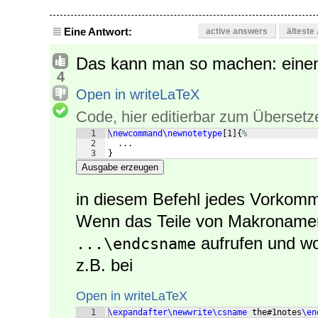
Eine Antwort:
active answers
älteste
Das kann man so machen: einen
4
Open in writeLaTeX
Code, hier editierbar zum Übersetz
1
\newcommand\newnotetype
[
1
]
{
%
2
  ...
3
}
Ausgabe erzeugen
in diesem Befehl jedes Vorkom
Wenn das Teile von Makronamen 
aufrufen und wo 
...\endcsname
z.B. bei
Open in writeLaTeX
1
\expandafter\newwrite\csname
 the#1notes
\en