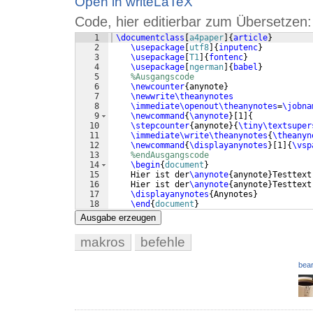
Open in writeLaTeX
Code, hier editierbar zum Übersetzen:
1
\documentclass
[
a4paper
]
{
article
}
2
\usepackage
[
utf8
]
{
inputenc
}
3
\usepackage
[
T1
]
{
fontenc
}
4
\usepackage
[
ngerman
]
{
babel
}
5
%Ausgangscode
6
\newcounter
{
anynote
}
7
\newwrite\theanynotes
8
\immediate\openout\theanynotes
=
\jobna
9
\newcommand
{
\anynote
}
[
1
]
{
10
\stepcounter
{
anynote
}
{
\tiny\textsuper
11
\immediate\write\theanynotes
{
\theanyn
12
\newcommand
{
\displayanynotes
}
[
1
]
{
\vsp
13
%endAusgangscode
14
\begin
{
document
}
15
    Hier ist der
\anynote
{
anynote
}
Testtext
16
    Hier ist der
\anynote
{
anynote
}
Testtext
17
\displayanynotes
{
Anynotes
}
18
\end
{
document
}
Ausgabe erzeugen
makros
befehle
bear