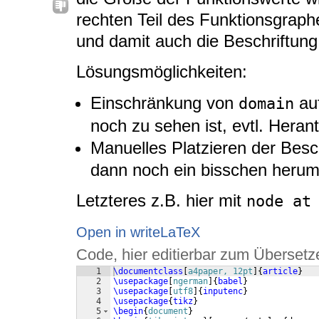
rechten Teil des Funktionsgraph
und damit auch die Beschriftung
Lösungsmöglichkeiten:
Einschränkung von
auf
domain
noch zu sehen ist, evtl. Heran
Manuelles Platzieren der Besc
dann noch ein bisschen herums
Letzteres z.B. hier mit
node at
Open in writeLaTeX
Code, hier editierbar zum Übersetz
1
\documentclass
[
a4paper, 12pt
]
{
article
}
2
\usepackage
[
ngerman
]
{
babel
}
3
\usepackage
[
utf8
]
{
inputenc
}
4
\usepackage
{
tikz
}
5
\begin
{
document
}