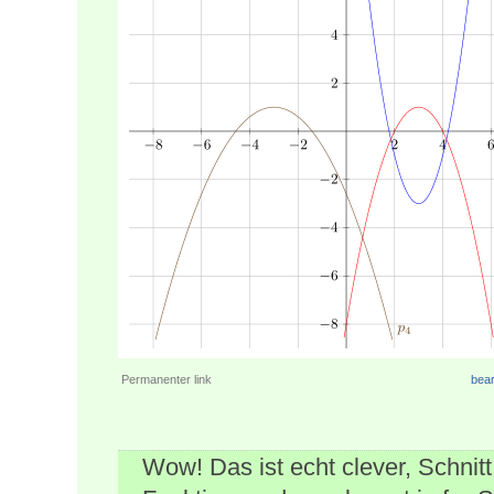
Permanenter link
bear
Wow! Das ist echt clever, Schnit