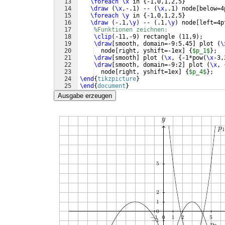
13
\foreach
\x
 in 
{
-1,0,1,2,5
}
14
\draw
(
\x
,-.1
)
 -- 
(
\x
,.1
)
 node
[
below=4
15
\foreach
\y
 in 
{
-1,0,1,2,5
}
16
\draw
(
-.1,
\y
)
 -- 
(
.1,
\y
)
 node
[
left=4p
17
%Funktionen zeichnen:
18
\clip
(
-11,-9
)
 rectangle 
(
11,9
)
;
19
\draw
[
smooth, domain=-9:5.45
]
 plot 
(
\
20
  node
[
right, yshift=-1ex
]
{
$p_1$
}
;
21
\draw
[
smooth
]
 plot 
(
\x
, 
{
-1*pow
(
\x
-3,
22
\draw
[
smooth, domain=-9:2
]
 plot 
(
\x
, 
23
  node
[
right, yshift=1ex
]
{
$p_4$
}
;
24
\end
{
tikzpicture
}
25
\end
{
document
}
Ausgabe erzeugen