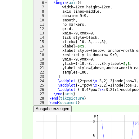
6
\begin
{
axis
}
[
7
  width=12cm,height=12cm,
8
  axis lines=middle,
9
  domain=-9:9,
10
  smooth,
11
  no markers,
12
  grid,
13
  xmin=-9,xmax=9,
14
  tick style=black,
15
  xtick=
{
-10,-8,...,8
}
,
16
  xlabel=
$x$
,
17
  xlabel style=
{
below, anchor=north e
18
  restrict y to domain=-9:9,
19
  ymin=-9,ymax=9,
20
  ytick=
{
-10,-8,...,8
}
,ylabel=
$y$
,
21
  ylabel style=
{
above,anchor=north ea
22
  samples=100,
23
]
24
\addplot
{
2*pow
(
\x
-3,2
)
-3
}
node
[
pos=1,
25
\addplot
{
-1*pow
(
\x
-3,2
)
+1
}
node
[
pos=1,
26
\addplot
{
-0.4*pow
(
\x
+3,2
)
+1
}
node
[
pos
27
\end
{
axis
}
28
\end
{
tikzpicture
}
29
\end
{
document
}
Ausgabe erzeugen