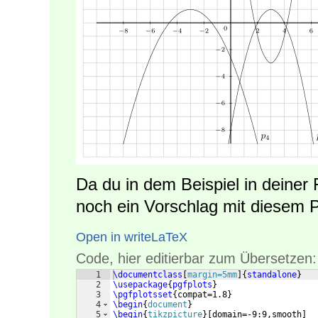
Da du in dem Beispiel in deiner
noch ein Vorschlag mit diesem 
Open in writeLaTeX
Code, hier editierbar zum Übersetzen:
1
\documentclass
[
margin=5mm
]
{
standalone
}
2
\usepackage
{
pgfplots
}
3
\pgfplotsset
{
compat=1.8
}
4
\begin
{
document
}
5
\begin
{
tikzpicture
}
[
domain=-9:9,smooth
]