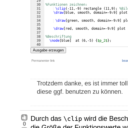
29
30
%Funktionen zeichnen:
31
\clip
(
-11,-9
)
 rectangle 
(
11,9
)
; 
%Bil
32
\draw
[
blue, smooth, domain=-9:9
]
 plot
33
34
\draw
[
green, smooth, domain=-9:9
]
 pl
35
36
\draw
[
red, smooth, domain=-9:9
]
 plot 
37
38
%Beschriftung
39
\node
[
blue
]
  at 
(
6,-5
)
{
$p_2$
}
;
40
41
\end
{
tikzpicture
}
Ausgabe erzeugen
Permanenter link
bear
Trotzdem danke, es ist immer to
diese ggf. benutzen zu können.
Durch das
wird die Besch
\clip
0
die Größe der Funktionswerte wi