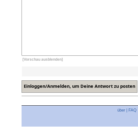
[Vorschau ausblenden]
über
|
FAQ