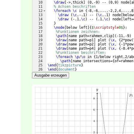
10
\draw
[
->,thick
]
(
0,-9
)
 -- 
(
0,9
)
 node
[
a
11
% Achsen beschriften
12
\foreach
\c
 in 
{
-8,-6,...,-2,2,4,...,8
13
\draw
(
\c
,-.1
)
 -- 
(
\c
,.1
)
 node
[
below
14
\draw
(
-.1,
\c
)
 -- 
(
.1,
\c
)
 node
[
left=
15
}
16
\node
[
below left
]
{
$
\scriptstyle
0$
}
;
17
%Funktionen zeichnen:
18
\path
[
name path=rahmen,clip
]
(
-11,-9
)
 
19
\draw
[
name path=p1
]
 plot 
(
\x
, 
{
2*pow
(
20
\draw
[
name path=p2
]
 plot 
(
\x
, 
{
-1*pow
21
\draw
[
name path=p4
]
 plot 
(
\x
, 
{
-0.4*p
22
%Funktionen beschriften:
23
\foreach
\p
/
\o
 in 
{
1/below right,2/ab
24
\path
[
name intersections=
{
of=rahmen
25
\end
{
tikzpicture
}
26
\end
{
document
}
Ausgabe erzeugen