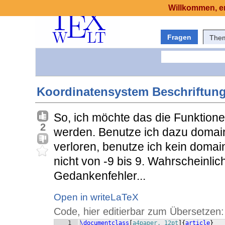
Willkommen, er
Fragen
The
Koordinatensystem Beschriftun
So, ich möchte das die Funktione
2
werden. Benutze ich dazu domain
verloren, benutze ich kein domai
nicht von -9 bis 9. Wahrscheinlic
Gedankenfehler...
Open in writeLaTeX
Code, hier editierbar zum Übersetzen:
1
\documentclass
[
a4paper, 12pt
]
{
article
}