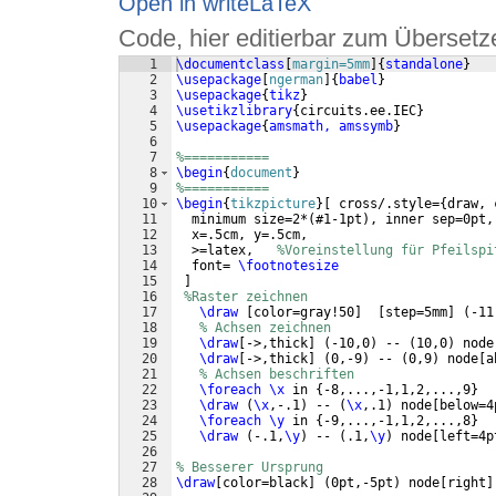
Open in writeLaTeX
Code, hier editierbar zum Übersetz
1
\documentclass
[
margin=5mm
]
{
standalone
}
2
\usepackage
[
ngerman
]
{
babel
}
3
\usepackage
{
tikz
}
4
\usetikzlibrary
{
circuits.ee.IEC
}
5
\usepackage
{
amsmath, amssymb
}
6
7
%===========
8
\begin
{
document
}
9
%===========
10
\begin
{
tikzpicture
}
[
 cross/.style=
{
draw, 
11
  minimum size=2*
(
#1-1pt
)
, inner sep=0pt,
12
  x=.5cm, y=.5cm, 
13
  >=latex,   
%Voreinstellung für Pfeilspi
14
  font= 
\footnotesize
15
]
16
%Raster zeichnen
17
\draw
[
color=gray!50
]
[
step=5mm
]
(
-11
18
% Achsen zeichnen
19
\draw
[
->,thick
]
(
-10,0
)
 -- 
(
10,0
)
 node
20
\draw
[
->,thick
]
(
0,-9
)
 -- 
(
0,9
)
 node
[
a
21
% Achsen beschriften
22
\foreach
\x
 in 
{
-8,...,-1,1,2,...,9
}
23
\draw
(
\x
,-.1
)
 -- 
(
\x
,.1
)
 node
[
below=4
24
\foreach
\y
 in 
{
-9,...,-1,1,2,...,8
}
25
\draw
(
-.1,
\y
)
 -- 
(
.1,
\y
)
 node
[
left=4p
26
27
% Besserer Ursprung
28
\draw
[
color=black
]
(
0pt,-5pt
)
 node
[
right
]