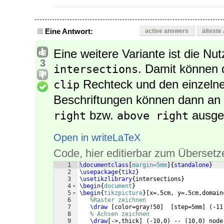
Eine Antwort:
active answers
älteste
Eine weitere Variante ist die Nut
3
. Damit können 
intersections
Rechteck und den einzelne
clip
Beschriftungen können dann an 
bzw.
ausger
right
above right
Open in writeLaTeX
Code, hier editierbar zum Übersetz
1
\documentclass
[
margin=5mm
]
{
standalone
}
2
\usepackage
{
tikz
}
3
\usetikzlibrary
{
intersections
}
4
\begin
{
document
}
5
\begin
{
tikzpicture
}
[
x=.5cm, y=.5cm,domain
6
%Raster zeichnen
7
\draw
[
color=gray!50
]
[
step=5mm
]
(
-11
8
% Achsen zeichnen
9
\draw
[
->,thick
]
(
-10,0
)
 -- 
(
10,0
)
 node