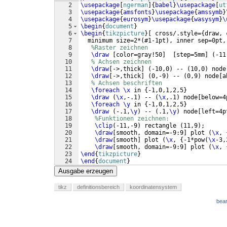
2
\usepackage
[
ngerman
]
{
babel
}
\usepackage
[
ut
3
\usepackage
{
amsfonts
}
\usepackage
{
amssymb
}
4
\usepackage
{
eurosym
}
\usepackage
{
wasysym
}
\
5
\begin
{
document
}
6
\begin
{
tikzpicture
}
[
 cross/.style=
{
draw, 
7
  minimum size=2*
(
#1-1pt
)
, inner sep=0pt,
8
%Raster zeichnen
9
\draw
[
color=gray!50
]
[
step=5mm
]
(
-11
10
% Achsen zeichnen
11
\draw
[
->,thick
]
(
-10,0
)
 -- 
(
10,0
)
 node
12
\draw
[
->,thick
]
(
0,-9
)
 -- 
(
0,9
)
 node
[
a
13
% Achsen beschriften
14
\foreach
\x
 in 
{
-1,0,1,2,5
}
15
\draw
(
\x
,-.1
)
 -- 
(
\x
,.1
)
 node
[
below=4
16
\foreach
\y
 in 
{
-1,0,1,2,5
}
17
\draw
(
-.1,
\y
)
 -- 
(
.1,
\y
)
 node
[
left=4p
18
%Funktionen zeichnen:
19
\clip
(
-11,-9
)
 rectangle 
(
11,9
)
;
20
\draw
[
smooth, domain=-9:9
]
 plot 
(
\x
, 
21
\draw
[
smooth
]
 plot 
(
\x
, 
{
-1*pow
(
\x
-3,
22
\draw
[
smooth, domain=-9:9
]
 plot 
(
\x
, 
23
\end
{
tikzpicture
}
24
\end
{
document
}
Ausgabe erzeugen
tikz
definitionsbereich
koordinatensystem
bear