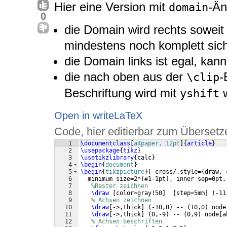
Hier eine Version mit
-Än
domain
0
die Domain wird rechts soweit
mindestens noch komplett sich
die Domain links ist egal, kann
die nach oben aus der
-
\clip
Beschriftung wird mit
w
yshift
Open in writeLaTeX
Code, hier editierbar zum Übersetz
1
\documentclass
[
a4paper, 12pt
]
{
article
}
2
\usepackage
{
tikz
}
3
\usetikzlibrary
{
calc
}
4
\begin
{
document
}
5
\begin
{
tikzpicture
}
[
 cross/.style=
{
draw, 
6
  minimum size=2*
(
#1-1pt
)
, inner sep=0pt,
7
%Raster zeichnen
8
\draw
[
color=gray!50
]
[
step=5mm
]
(
-11
9
% Achsen zeichnen
10
\draw
[
->,thick
]
(
-10,0
)
 -- 
(
10,0
)
 node
11
\draw
[
->,thick
]
(
0,-9
)
 -- 
(
0,9
)
 node
[
a
12
% Achsen beschriften