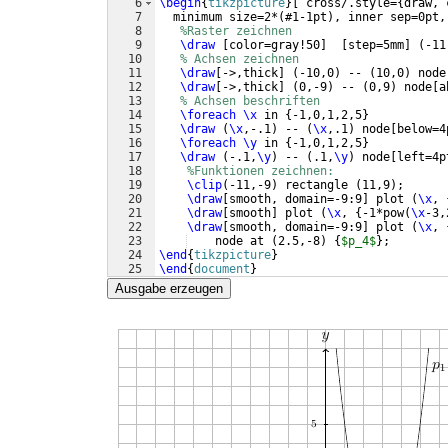
6
\begin
{
tikzpicture
}
[
 cross/.style=
{
draw, 
7
  minimum size=2*
(
#1-1pt
)
, inner sep=0pt,
8
%Raster zeichnen
9
\draw
[
color=gray!50
]
[
step=5mm
]
(
-11
10
% Achsen zeichnen
11
\draw
[
->,thick
]
(
-10,0
)
 -- 
(
10,0
)
 node
12
\draw
[
->,thick
]
(
0,-9
)
 -- 
(
0,9
)
 node
[
a
13
% Achsen beschriften
14
\foreach
\x
 in 
{
-1,0,1,2,5
}
15
\draw
(
\x
,-.1
)
 -- 
(
\x
,.1
)
 node
[
below=4
16
\foreach
\y
 in 
{
-1,0,1,2,5
}
17
\draw
(
-.1,
\y
)
 -- 
(
.1,
\y
)
 node
[
left=4p
18
%Funktionen zeichnen:
19
\clip
(
-11,-9
)
 rectangle 
(
11,9
)
;
20
\draw
[
smooth, domain=-9:9
]
 plot 
(
\x
, 
21
\draw
[
smooth
]
 plot 
(
\x
, 
{
-1*pow
(
\x
-3,
22
\draw
[
smooth, domain=-9:9
]
 plot 
(
\x
, 
23
    node at 
(
2.5,-8
)
{
$p_4$
}
;        
24
\end
{
tikzpicture
}
25
\end
{
document
}
Ausgabe erzeugen